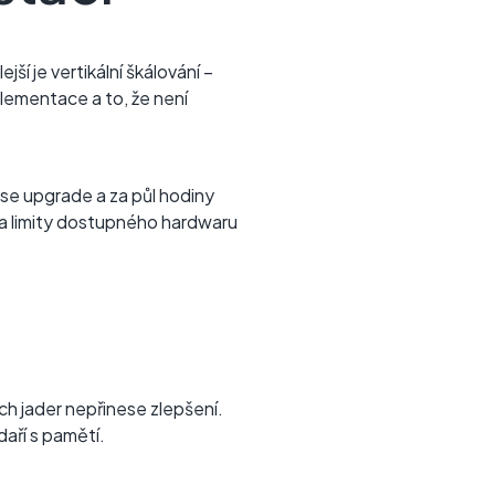
ší je vertikální škálování –
plementace a to, že není
se upgrade a za půl hodiny
na limity dostupného hardwaru
ch jader nepřinese zlepšení.
aří s pamětí.