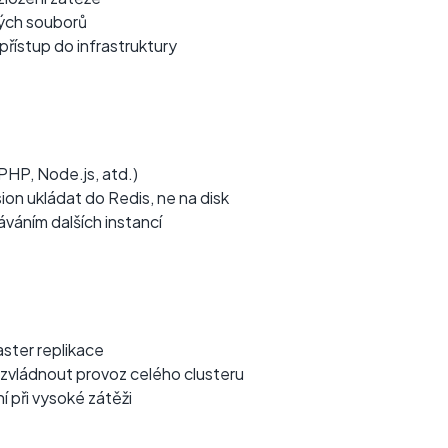
ých souborů
řístup do infrastruktury
HP, Node.js, atd.)
on ukládat do Redis, ne na disk
áváním dalších instancí
ster replikace
 zvládnout provoz celého clusteru
í při vysoké zátěži