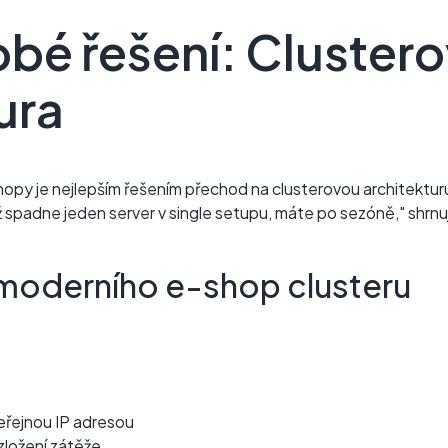
bé řešení: Cluster
ura
opy je nejlepším řešením přechod na clusterovou architektur
ž spadne jeden server v single setupu, máte po sezóně," shrnu
oderního e-shop clusteru
veřejnou IP adresou
zložení zátěže