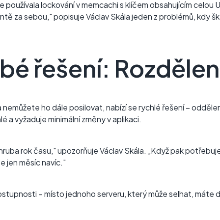
ace používala lockování v memcachi s klíčem obsahujícím celo
ntě za sebou," popisuje Václav Skála jeden z problémů, kdy š
é řešení: Rozdělení 
a nemůžete ho dále posilovat, nabízí se rychlé řešení – oddě
lé a vyžaduje minimální změny v aplikaci.
ruba rok času," upozorňuje Václav Skála. „Když pak potřebuj
te jen měsíc navíc."
ostupnosti – místo jednoho serveru, který může selhat, máte dv