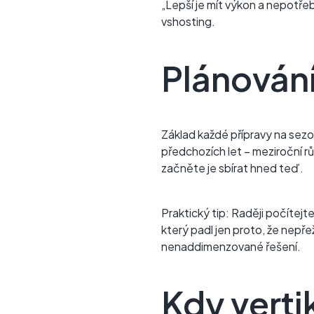
„Lepší je mít výkon a nepotřeb
vshosting.
Plánování
Základ každé přípravy na sezo
předchozích let – meziroční r
začněte je sbírat hned teď.
Praktický tip: Raději počítej
který padl jen proto, že nepřež
nenaddimenzované řešení.
Kdy verti