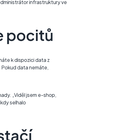
administrátor infrastruktury ve
e pocitů
áte k dispozici data z
í. Pokud data nemáte,
hady. „Viděl jsem e-shop,
 kdy selhalo
stačí