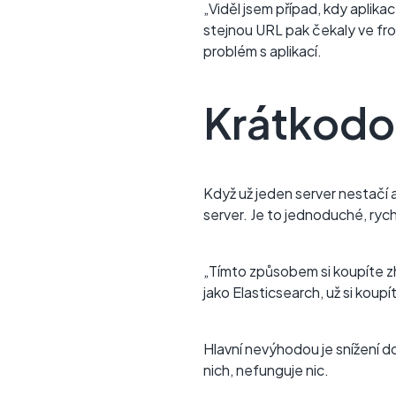
„Viděl jsem případ, kdy aplik
stejnou URL pak čekaly ve fro
problém s aplikací.
Krátkodob
Když už jeden server nestačí 
server. Je to jednoduché, rych
„Tímto způsobem si koupíte zh
jako Elasticsearch, už si koupí
Hlavní nevýhodou je snížení d
nich, nefunguje nic.