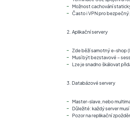
Možnost cachování statick
Často i VPN pro bezpečný p
2. Aplikační servery
Zde běží samotný e-shop (P
Musí být bezstavové – sessi
Lze je snadno škálovat přid
3. Databázové servery
Master-slave, nebo multima
Důležité: každý server musí
Pozor na replikační zpožděn