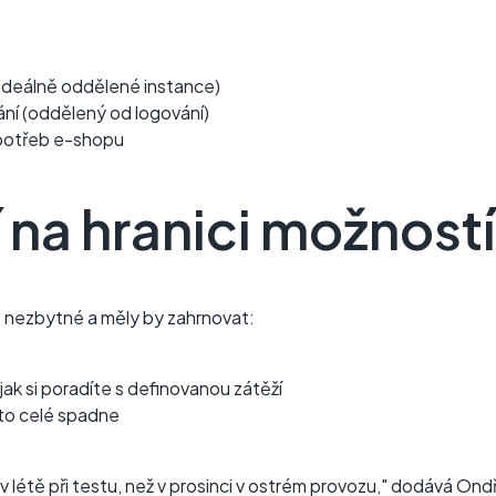
(ideálně oddělené instance)
ání (oddělený od logování)
potřeb e-shopu
 na hranici možností
 nezbytné a měly by zahrnovat:
jak si poradíte s definovanou zátěží
 to celé spadne
v létě při testu, než v prosinci v ostrém provozu," dodává Ondře