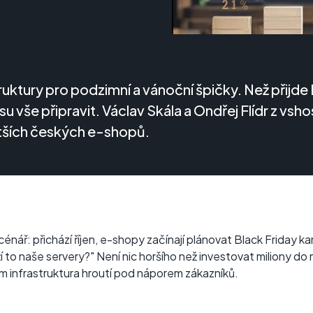
struktury pro podzimní a vánoční špičky. Než přijde
 vše připravit. Václav Skála a Ondřej Flídr z vshos
ětších českých e-shopů.
cénář: přichází říjen, e-shopy začínají plánovat Black Friday 
 to naše servery?" Není nic horšího než investovat miliony 
ám infrastruktura hroutí pod náporem zákazníků.