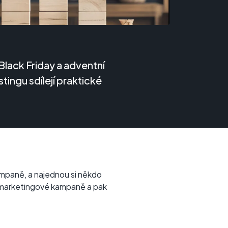
 Black Friday a adventní
tingu sdílejí praktické
kampaně, a najednou si někdo
do marketingové kampaně a pak