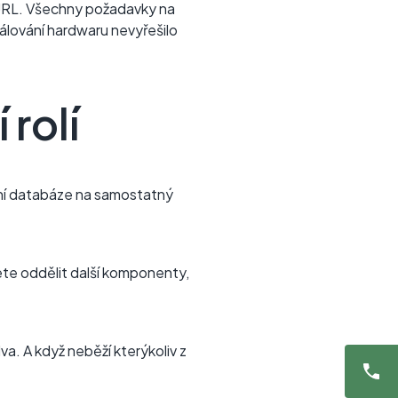
u URL. Všechny požadavky na
kálování hardwaru nevyřešilo
rolí
lení databáze na samostatný
ete oddělit další komponenty,
a. A když neběží kterýkoliv z