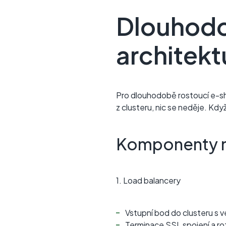
Dlouhodo
architekt
Pro dlouhodobě rostoucí e-sh
z clusteru, nic se neděje. Kdy
Komponenty m
1. Load balancery
Vstupní bod do clusteru s 
Terminace SSL spojení a ro