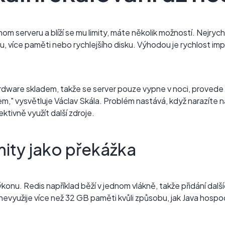
 serveru a blíží se mu limity, máte několik možností. Nejrychlej
u, více paměti nebo rychlejšího disku. Výhodou je rychlost im
dware skladem, takže se server pouze vypne v noci, provede 
," vysvětluje Václav Skála. Problém nastává, když narazíte 
tivně využít další zdroje.
mity jako překážka
onu. Redis například běží v jednom vlákně, takže přidání další
nevyužije více než 32 GB paměti kvůli způsobu, jak Java hospod