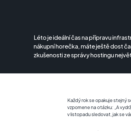
Léto je ideální čas na přípravu infra
nákupní horečka, máte ještě dost času
zkušenosti ze správy hostingu nejv
Každý rok se opakuje stejný s
vzpomene na otázku: „A vydrží
v listopadu sledovat, jak se v