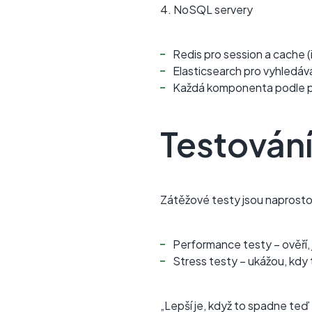
4. NoSQL servery
Redis pro session a cache 
Elasticsearch pro vyhledáv
Každá komponenta podle 
Testování
Zátěžové testy jsou naprosto
Performance testy – ověří, 
Stress testy – ukážou, kdy
„Lepší je, když to spadne teď 