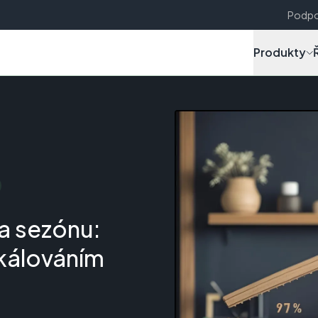
Podpo
Produkty
na sezónu:
kálováním