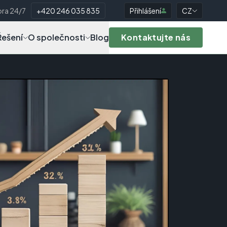
ra 24/7
+420 246 035 835
Přihlášení
CZ
Řešení
O společnosti
Blog
Kontaktujte nás