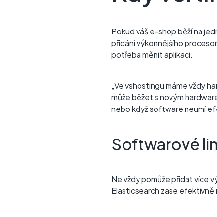
Pokud váš e-shop běží na jednom
přidání výkonnějšího procesor
potřeba měnit aplikaci.
„Ve vshostingu máme vždy har
může běžet s novým hardwarem
nebo když software neumí efek
Softwarové li
Ne vždy pomůže přidat více výk
Elasticsearch zase efektivně 