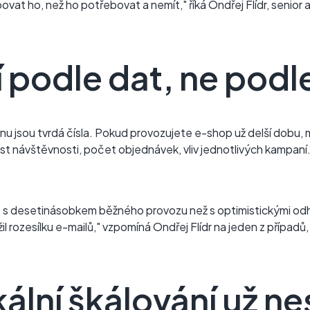
ovat ho, než ho potřebovat a nemít," říká Ondřej Flídr, senior 
 podle dat, ne podl
nu jsou tvrdá čísla. Pokud provozujete e-shop už delší dobu, m
ůst návštěvnosti, počet objednávek, vliv jednotlivých kampan
te s desetinásobkem běžného provozu než s optimistickými od
il rozesílku e-mailů," vzpomíná Ondřej Flídr na jeden z případů,
kální škálování už ne