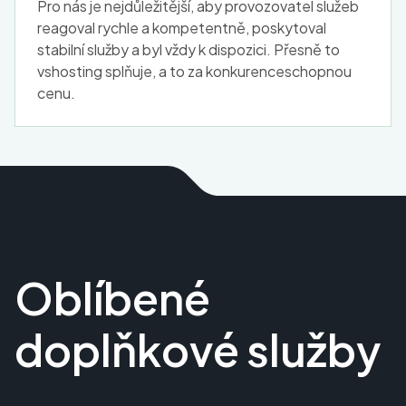
Pro nás je nejdůležitější, aby provozovatel služeb
reagoval rychle a kompetentně, poskytoval
stabilní služby a byl vždy k dispozici. Přesně to
vshosting splňuje, a to za konkurenceschopnou
cenu.
Oblíbené
doplňkové služby