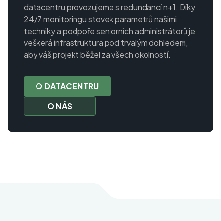
datacentru provozujeme s redundancí n+1. Díky
24/7 monitoringu stovek parametrů našimi
techniky a podpoře seniorních administrátorů je
veškerá infrastruktura pod trvalým dohledem,
aby váš projekt běžel za všech okolností.
O DATACENTRU
O NÁS