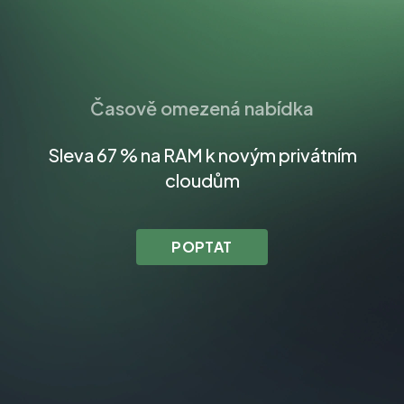
Časově omezená nabídka
Sleva 67 % na RAM k novým privátním
cloudům
POPTAT