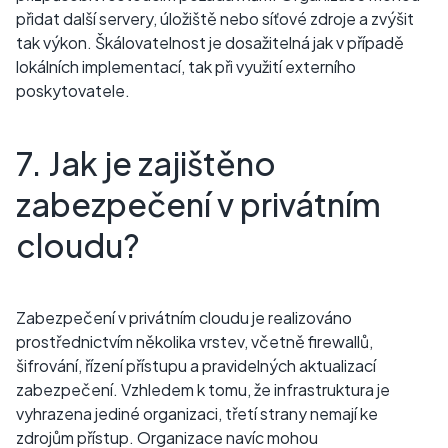
přidat další servery, úložiště nebo síťové zdroje a zvýšit
tak výkon. Škálovatelnost je dosažitelná jak v případě
lokálních implementací, tak při využití externího
poskytovatele.
7. Jak je zajištěno
zabezpečení v privátním
cloudu?
Zabezpečení v privátním cloudu je realizováno
prostřednictvím několika vrstev, včetně firewallů,
šifrování, řízení přístupu a pravidelných aktualizací
zabezpečení. Vzhledem k tomu, že infrastruktura je
vyhrazena jediné organizaci, třetí strany nemají ke
zdrojům přístup. Organizace navíc mohou