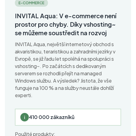
E-COMMERCE
INVITAL Aqua: V e-commerce není
prostor pro chyby. Díky vshosting~
se můžeme soustředit na rozvoj
INVITAL Aqua, největší internetový obchod s
akvaristikou, teraristikou a zahradními jezírky v
Evropě, se již řadu let spoléhá na spolupráci s
vshosting~. Po začátcích s dedikovaným
serverem se rozhodli přejít na managed
Windows službu. A výsledek? Jistota, že vše
funguje na 100 % a na služby neustále dohlíží
experti.
410 000 zákazníků
i
Použité produkty: