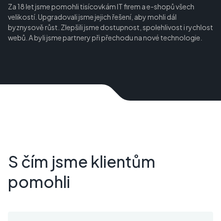
Za 18 let jsme pomohli tisícovkám IT firem a e-shopů všech
velikostí. Upgradovali jsme jejich řešení, aby mohli dál
byznysově růst. Zlepšili jsme dostupnost, spolehlivost i rychlost
webů. A byli jsme partnery při přechodu na nové technologie.
S čím jsme klientům
pomohli