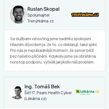
Ruslan Skopal
Spolumajitel
Trenýrkárna.cz
Se službami vshosting jsme nadmíru spokojeni.
Hlavním důvodem je, že to, co deklarují, také splní.
Pro nás je nejzásadnější moment, že server běží
bez našeho přičinění. Kdykoliv jsme se obrátili na
nonstop podporu, vyřešili jakýkoliv náš problém.
Ing. Tomáš Bek
Šéf IT, Pears Health Cyber
(Lékárna.cz)