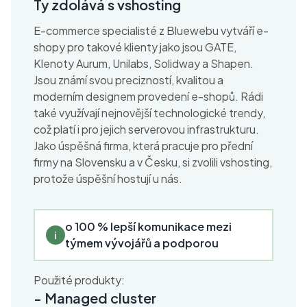
Ty zdolává s vshosting
E-commerce specialisté z Bluewebu vytváří e-
shopy pro takové klienty jako jsou GATE,
Klenoty Aurum, Unilabs, Solidway a Shapen.
Jsou známí svou precizností, kvalitou a
moderním designem provedení e-shopů. Rádi
také využívají nejnovější technologické trendy,
což platí i pro jejich serverovou infrastrukturu.
Jako úspěšná firma, která pracuje pro přední
firmy na Slovensku a v Česku, si zvolili vshosting,
protože úspěšní hostují u nás.
o 100 % lepší komunikace mezi
i
týmem vývojářů a podporou
Použité produkty:
-
Managed cluster