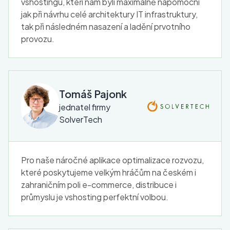
vshostingu, kteří nám byli maximálně nápomocni
jak při návrhu celé architektury IT infrastruktury,
tak při následném nasazení a ladění prvotního
provozu.
Tomáš Pajonk
jednatel firmy
SolverTech
Pro naše náročné aplikace optimalizace rozvozu,
které poskytujeme velkým hráčům na českém i
zahraničním poli e-commerce, distribuce i
průmyslu je vshosting perfektní volbou.