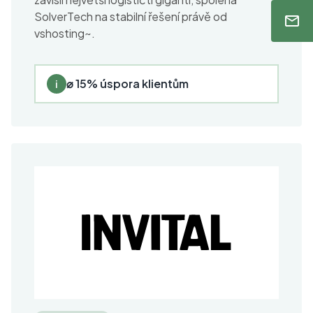
SolverTech na stabilní řešení právě od
vshosting~.
⌀ 15% úspora klientům
i