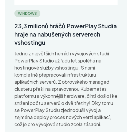
WINDOWS
23,3 milionů hráčů PowerPlay Studia
hraje na nabušených serverech
vshostingu
Jedno z největších herních vývojových studií
PowerPlay Studio už řadu let spoléhá na
hostingové služby vshostingu. S námi
kompletně přepracovali infrastrukturu
aplikačních serverů. Z obrovského managed
clusteru přešli na spravovanou Kubernetes
platformu a výkonnější hardware, čímž došlo i ke
snížení počtu serverů o dvě třetiny! Díky tomu
se PowerPlay Studiu zjednodušil vývoj a
zejména deploy proces nových verzí aplikací,
což je pro vývojové studio zcela zásadní.