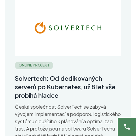
ONLINE PROJEKT
Solvertech: Od dedikovaných
serverů po Kubernetes, už 8 let vše
probíhá hladce
Česká společnost SolverTech se zabývá
vývojem, implementací a podporou logistického
systému sloužícího k plánování a optimalizaci
tras. A protože jsou na softwaru SolverTechu
závislí největší logističtí giganti, spoléhá