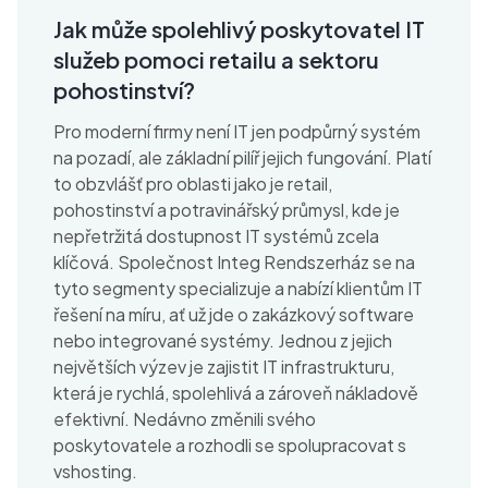
Jak může spolehlivý poskytovatel IT
služeb pomoci retailu a sektoru
pohostinství?
Pro moderní firmy není IT jen podpůrný systém
na pozadí, ale základní pilíř jejich fungování. Platí
to obzvlášť pro oblasti jako je retail,
pohostinství a potravinářský průmysl, kde je
nepřetržitá dostupnost IT systémů zcela
klíčová. Společnost Integ Rendszerház se na
tyto segmenty specializuje a nabízí klientům IT
řešení na míru, ať už jde o zakázkový software
nebo integrované systémy. Jednou z jejich
největších výzev je zajistit IT infrastrukturu,
která je rychlá, spolehlivá a zároveň nákladově
efektivní. Nedávno změnili svého
poskytovatele a rozhodli se spolupracovat s
vshosting.