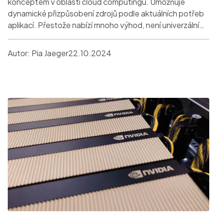
konceptem v oblasti cloud computingu. Umožňuje
dynamické přizpůsobení zdrojů podle aktuálních potřeb
aplikací. Přestože nabízí mnoho výhod, není univerzálním
řešením pro všechny. Tento článek se zabývá komplexní
analýzou ekonomických a technických aspektů auto
Autor:
Pia Jaeger
22.10.2024
scalingu a jeho vhodnosti pro různé typy projektů.