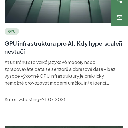
GPU
GPU infrastruktura pro AI: Kdy hyperscaleři
nestačí
Ať už trénujete velké jazykové modely nebo
zpracováváte data ze senzorů a obrazová data – bez
vysoce výkonné GPU infrastruktury je prakticky
nemožné provozovat moderní umělou inteligenci
efektivně. Hyperscaleři jako AWS nebo Azure nabízejí
rychlý přístup k GPU zdrojům a slibují téměř neomezenou
Autor:
vshosting~
21.07.2025
škálovatelnost. Při bližším pohledu však toto "pohodlí"
přináší i nutnost kompromisů: nejen finančních, ale také
právních, technických a provozních.