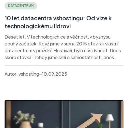
DATACENTRUM
10 let datacentra vshostingu: Od vize k
technologickému lídrovi
Deset let. V technologiích celá věčnost, v byznysu
pouhý začátek. Když jsme v srpnu 2015 otevírali vlastní
datacentrum v pražské Hostivaři, bylo nás dvacet. Dnes
skoro stovka. Tehdy jsme snili o samostatnosti, dnes
posouváme standardy celého odvětví.
Autor:
vshosting~
10.09.2025