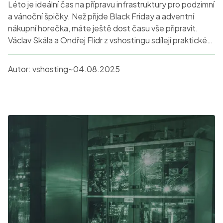
Léto je ideální čas na přípravu infrastruktury pro podzimní
a vánoční špičky. Než přijde Black Friday a adventní
nákupní horečka, máte ještě dost času vše připravit.
Václav Skála a Ondřej Flídr z vshostingu sdílejí praktické
zkušenosti ze správy hostingu největších českých e-
shopů.
Autor:
vshosting~
04.08.2025