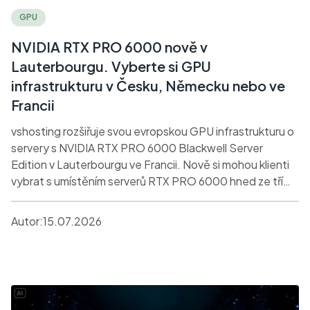
GPU
NVIDIA RTX PRO 6000 nově v
Lauterbourgu. Vyberte si GPU
infrastrukturu v Česku, Německu nebo ve
Francii
vshosting rozšiřuje svou evropskou GPU infrastrukturu o
servery s NVIDIA RTX PRO 6000 Blackwell Server
Edition v Lauterbourgu ve Francii. Nově si mohou klienti
vybrat s umístěním serverů RTX PRO 6000 hned ze tří
lokalit – v Česku, v Německu a ve Francii. Klienti mohou
využít dedikované GPU servery nebo flexibilnější GPU
Autor:
15.07.2026
cloud.