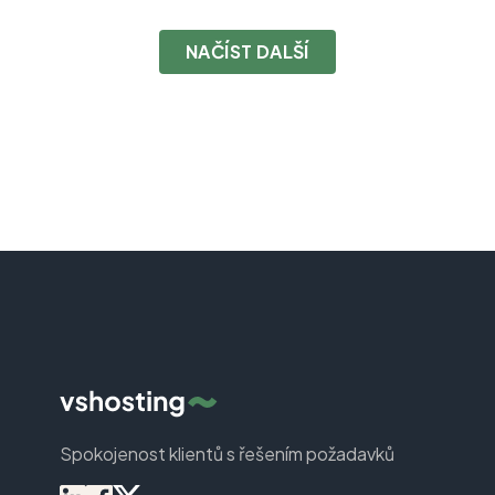
zkušeným poskytovatelem cloudových služeb.
NAČÍST DALŠÍ
Spokojenost klientů s řešením požadavků