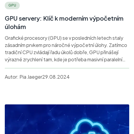
GPU
GPU servery: Klíč k moderním výpočetním
úlohám
Grafické procesory (GPU) se v posledních letech staly
zásadním prvkem pro náročné výpočetní úlohy. Zatímco
tradiční CPU zvládají řadu úkolů dobře, GPU přinášejí
výrazné zrychlení tam, kde je potřeba masivní paralelní
zpracování dat. To je zvláště důležité v oblasti
strojového učení, analýzy velkých dat a zpracování
Autor:
Pia Jaeger
29.08.2024
grafiky.