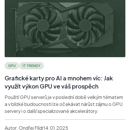
GPU
IT TRENDY
Grafické karty pro AI a mnohem víc: Jak
využít výkon GPU ve váš prospěch
Použití GPU serverů je v poslední době velkým tématem
a v blízké budoucnosti lze očekávat nárůst zájmu o GPU
servery i o další specializované akcelerátory.
Autor:
Ondřej Flídr
14.01.2025