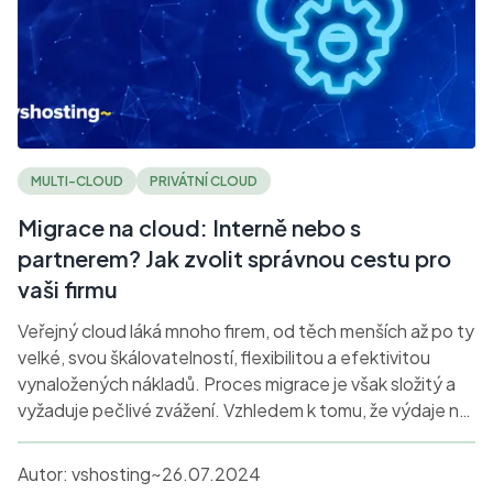
MULTI-CLOUD
PRIVÁTNÍ CLOUD
Migrace na cloud: Interně nebo s
partnerem? Jak zvolit správnou cestu pro
vaši firmu
Veřejný cloud láká mnoho firem, od těch menších až po ty
velké, svou škálovatelností, flexibilitou a efektivitou
vynaložených nákladů. Proces migrace je však složitý a
vyžaduje pečlivé zvážení. Vzhledem k tomu, že výdaje na
veřejný cloud stále rostou, mohou se podniky ocitnout v
obtížné situaci. A začnou zvažovat, zda zvládnout
Autor:
vshosting~
26.07.2024
migraci na cloud sami, nebo by byla lepší spolupráce se