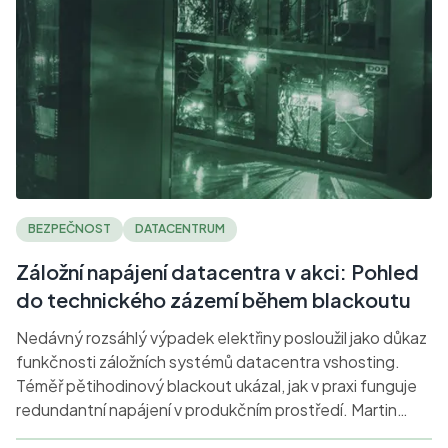
BEZPEČNOST
DATACENTRUM
Záložní napájení datacentra v akci: Pohled
do technického zázemí během blackoutu
Nedávný rozsáhlý výpadek elektřiny posloužil jako důkaz
funkčnosti záložních systémů datacentra vshosting.
Téměř pětihodinový blackout ukázal, jak v praxi funguje
redundantní napájení v produkčním prostředí. Martin
Sláma, Head of HW/DC, vysvětluje technické detaily a