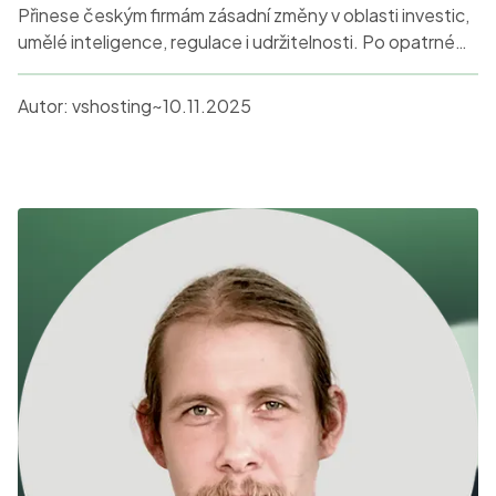
Přinese českým firmám zásadní změny v oblasti investic,
umělé inteligence, regulace i udržitelnosti. Po opatrném
roce 2025 lze očekávat výrazný nárůst investic do
digitálních inovací a AI, s důrazem na etické a
Autor:
vshosting~
10.11.2025
bezpečnostní aspekty nových technologií. Zároveň
nezmizí tlak na rekvalifikaci pracovníků a adaptaci na
nové pracovní modely.