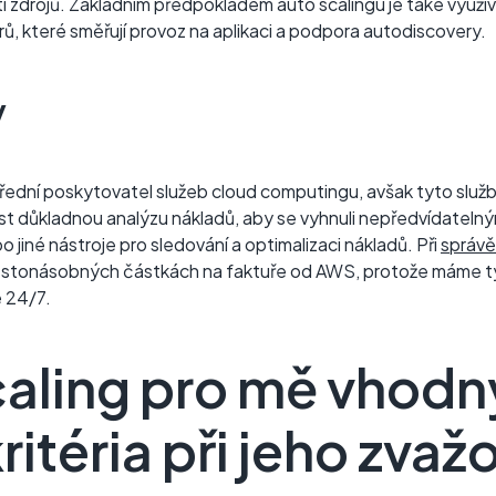
í zdrojů. Základním předpokladem auto scalingu je také využí
, které směřují provoz na aplikaci a podpora autodiscovery.
y
řední poskytovatel služeb cloud computingu, avšak tyto slu
vést důkladnou analýzu nákladů, aby se vyhnuli nepředvídate
 jiné nástroje pro sledování a optimalizaci nákladů. Při
správě
stonásobných částkách na faktuře od AWS, protože máme tým l
e 24/7.
caling pro mě vhodn
ritéria při jeho zvaž