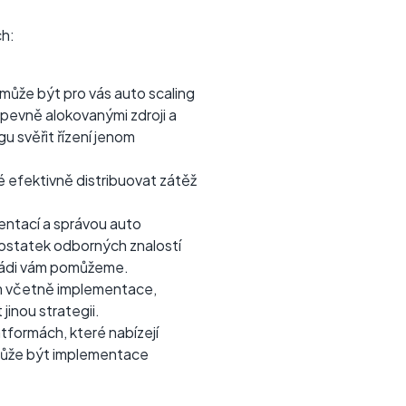
ch:
 může být pro vás auto scaling
pevně alokovanými zdroji a
u svěřit řízení jenom
é efektivně distribuovat zátěž
entací a správou auto
dostatek odborných znalostí
rádi vám pomůžeme.
em včetně implementace,
jinou strategii.
atformách, které nabízejí
, může být implementace