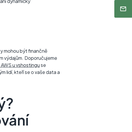
vání dynamicky
žby mohou být finančně
lným výdajům. Doporučujeme
 AWS u vshostingu
se
idí, kteří se o vaše data a
ý?
ování