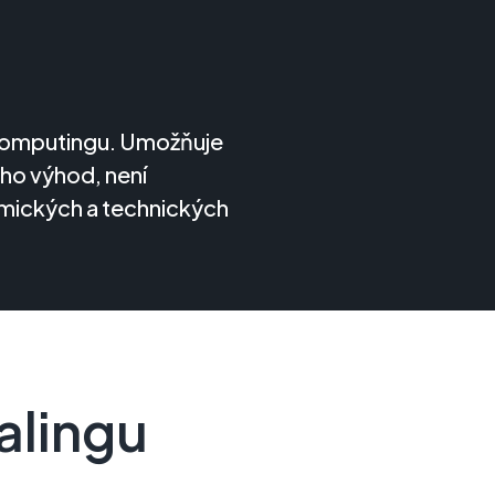
d computingu. Umožňuje
oho výhod, není
omických a technických
alingu