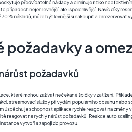
poskytuje předvídatelné náklady a eliminuje riziko neefektivní
o případech nejen levnější, ale i spolehlivější. Navíc díky res
ž 70 % nákladů, může být levnější si nakoupit a zarezervovat v
é požadavky a omez
nárůst požadavků
plikace, které mohou zažívat nečekané špičky v zatížení. Pří
í, streamovací služby při vydání populárního obsahu nebo sociá
m úspěchu je schopnost aplikace rychle reagovat na změny v z
tě reagovat na rychlý nárůst požadavků. Reakce auto scallingu
 instance vytvoří a zapojí do provozu.