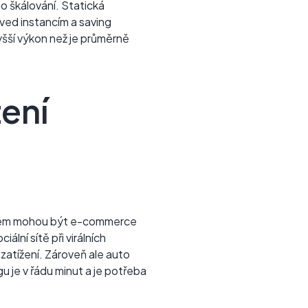
ho škálování. Statická
erved instancím a saving
yšší výkon než je průměrně
ení
kladem mohou být e-commerce
lní sítě při virálních
atížení. Zároveň ale auto
 je v řádu minut a je potřeba