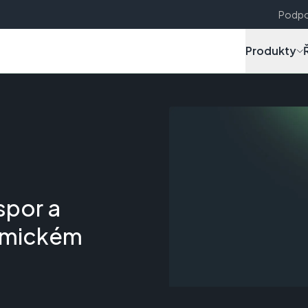
Podpo
Produkty
spor a
namickém