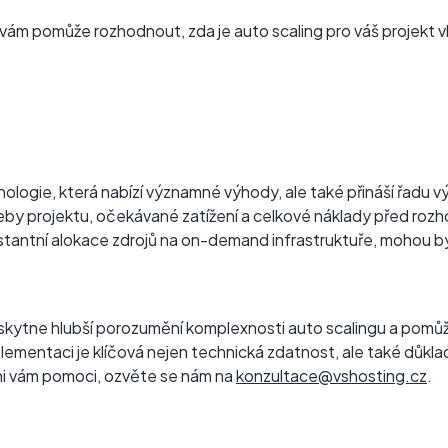
ií vám pomůže rozhodnout, zda je auto scaling pro váš projekt 
nologie, která nabízí významné výhody, ale také přináší řadu vý
řeby projektu, očekávané zatížení a celkové náklady před roz
konstantní alokace zdrojů na on-demand infrastruktuře, mohou 
kytne hlubší porozumění komplexnosti auto scalingu a pomůž
lementaci je klíčová nejen technická zdatnost, ale také důkl
eni vám pomoci, ozvěte se nám na
konzultace@vshosting.cz
.