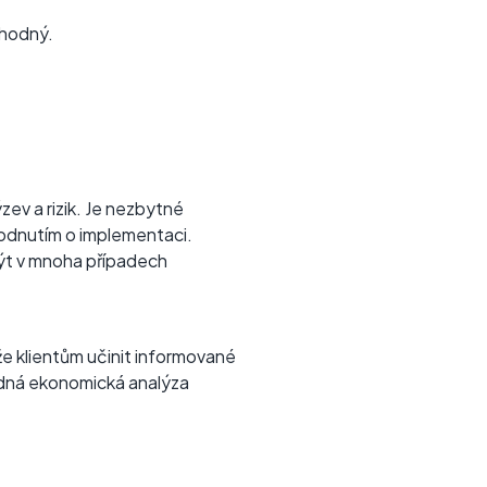
vhodný.
zev a rizik. Je nezbytné
hodnutím o implementaci.
být v mnoha případech
e klientům učinit informované
adná ekonomická analýza