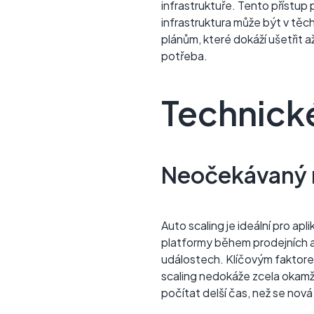
infrastruktuře. Tento přístup 
infrastruktura může být v těcht
plánům, které dokáží ušetřit a
potřeba.
Technick
Neočekávaný 
Auto scaling je ideální pro a
platformy během prodejních akc
událostech. Klíčovým faktore
scaling nedokáže zcela okamži
počítat delší čas, než se nová