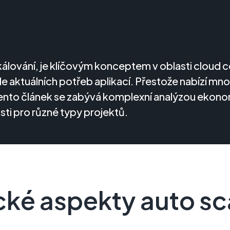
škálování, je klíčovým konceptem v oblasti clou
 aktuálních potřeb aplikací. Přestože nabízí mn
Tento článek se zabývá komplexní analýzou ekon
ti pro různé typy projektů.
ké aspekty auto sc