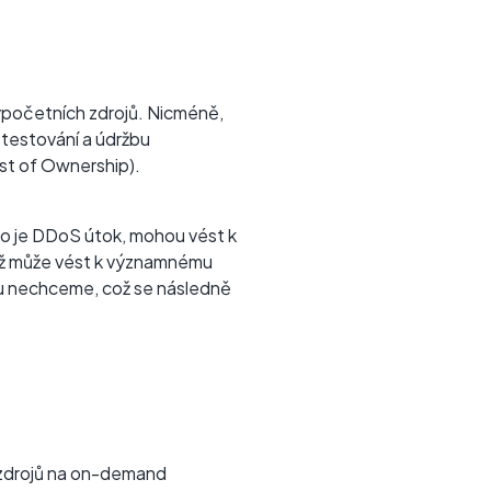
výpočetních zdrojů. Nicméně,
 testování a údržbu
st of Ownership).
ako je DDoS útok, mohou vést k
ož může vést k významnému
ou nechceme, což se následně
i zdrojů na on-demand