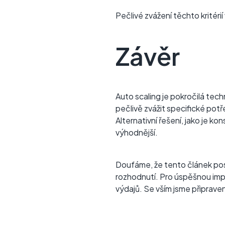
Pečlivé zvážení těchto kritér
Závěr
Auto scaling je pokročilá tech
pečlivě zvážit specifické pot
Alternativní řešení, jako je 
výhodnější.
Doufáme, že tento článek pos
rozhodnutí. Pro úspěšnou imp
výdajů. Se vším jsme připrav