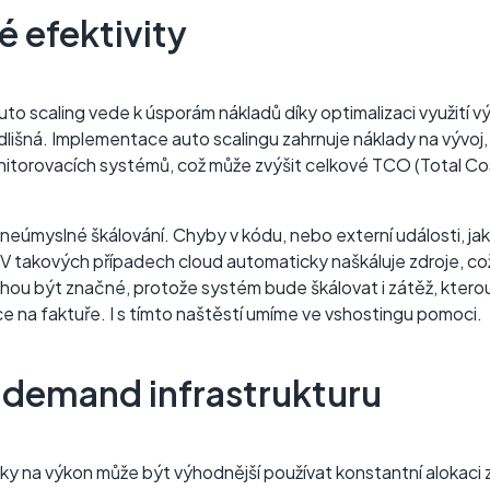
é efektivity
o scaling vede k úsporám nákladů díky optimalizaci využití 
dlišná. Implementace auto scalingu zahrnuje náklady na vývoj,
nitorovacích systémů, což může zvýšit celkové TCO (Total Co
a neúmyslné škálování. Chyby v kódu, nebo externí události, j
V takových případech cloud automaticky naškáluje zdroje, c
ou být značné, protože systém bude škálovat i zátěž, kter
e na faktuře. I s tímto naštěstí umíme ve vshostingu pomoci.
-demand infrastrukturu
roky na výkon může být výhodnější používat konstantní alokac