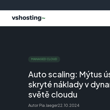
MANAGED CLOUD
Auto scaling: Mýtus ú
skryté náklady v dy
světě cloudu
Autor
Pia Jaeger
22.10.2024