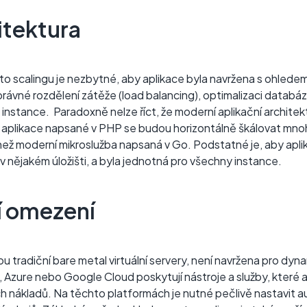
itektura
to scalingu je nezbytné, aby aplikace byla navržena s ohledem
právné rozdělení zátěže (load balancing), optimalizaci datab
instance. Paradoxně nelze říct, že moderní aplikační architek
 aplikace napsané v PHP se budou horizontálně škálovat mno
než moderní mikroslužba napsaná v Go. Podstatné je, aby apl
v nějakém úložišti, a byla jednotná pro všechny instance.
í omezení
jsou tradiční bare metal virtuální servery, není navržena pro dy
Azure nebo Google Cloud poskytují nástroje a služby, které au
 nákladů. Na těchto platformách je nutné pečlivě nastavit aut