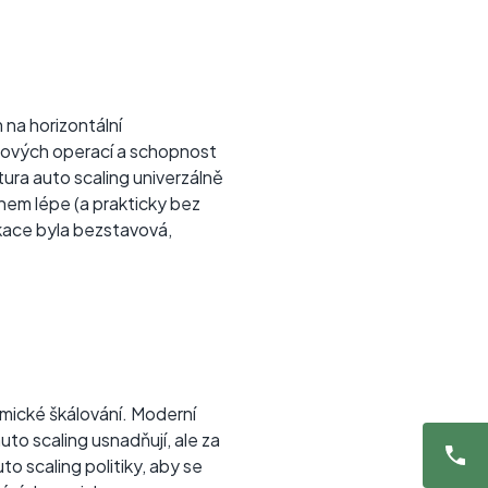
 na horizontální
ázových operací a schopnost
tura auto scaling univerzálně
hem lépe (a prakticky bez
ikace byla bezstavová,
namické škálování. Moderní
to scaling usnadňují, ale za
o scaling politiky, aby se