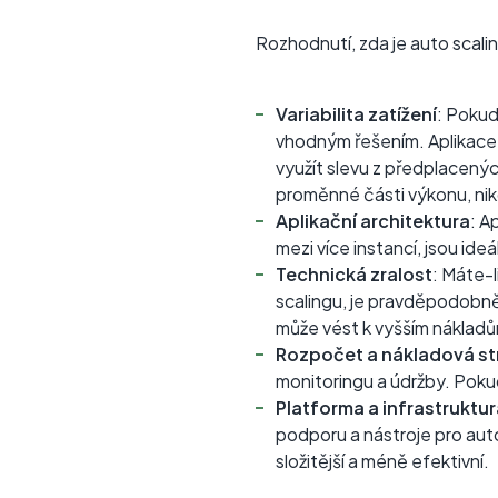
Rozhodnutí, zda je auto scalin
Variabilita zatížení
: Pokud
vhodným řešením. Aplikace 
využít slevu z předplacenýc
proměnné části výkonu, nik
Aplikační architektura
: A
mezi více instancí, jsou ide
Technická zralost
: Máte-
scalingu, je pravděpodobně
může vést k vyšším náklad
Rozpočet a nákladová st
monitoringu a údržby. Pokud 
Platforma a infrastruktur
podporu a nástroje pro aut
složitější a méně efektivní.