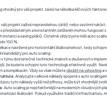
g vhodný pro váš projekt, závisí na několika klíčových faktore
 váš projekt zažívá nepravidelnou zátěž, nebo sezónní nárůst,
s předvídatelným a konstantním zatížením mohou fungovat s 
h instancí a saving plánů. Ostatně vždy byste měli auto scaling
oliv 100 %.
plikace navržené pro horizontální škálovatelnost, tedy schopn
ální kandidáty pro auto scaling.
li v týmu dostatečné technické znalosti a zkušenosti s implem
jší, že budete schopni tuto technologii efektivně využít. Ne
ům a komplikacím. Vždy se však můžete
obrátit na vshosting
a 
ruktura
: Analyzujte celkové náklady spojené s auto scaling
jsou tyto náklady vyšší než přínosy, může být vhodnější zvolit 
a
: Auto scaling je nejefektivnější na moderních cloudových pl
omatizaci škálování. Pokud využíváte tradiční infrastrukturu