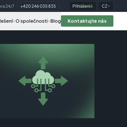
ra 24/7
+420 246 035 835
Přihlášení
CZ
Řešení
O společnosti
Blog
Kontaktujte nás