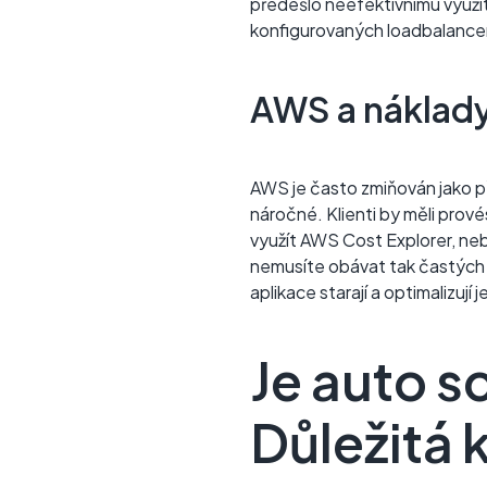
předešlo neefektivnímu využit
konfigurovaných loadbalancerů
AWS a náklad
AWS je často zmiňován jako p
náročné. Klienti by měli pro
využít AWS Cost Explorer, nebo
nemusíte obávat tak častých 
aplikace starají a optimalizují j
Je auto s
Důležitá k