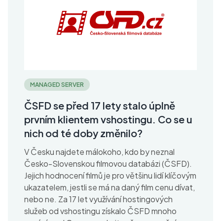
MANAGED SERVER
ČSFD se před 17 lety stalo úplně
prvním klientem vshostingu. Co se u
nich od té doby změnilo?
V Česku najdete málokoho, kdo by neznal
Česko-Slovenskou filmovou databázi (ČSFD).
Jejich hodnocení filmů je pro většinu lidí klíčovým
ukazatelem, jestli se má na daný film cenu dívat,
nebo ne. Za 17 let využívání hostingových
služeb od vshostingu získalo ČSFD mnoho