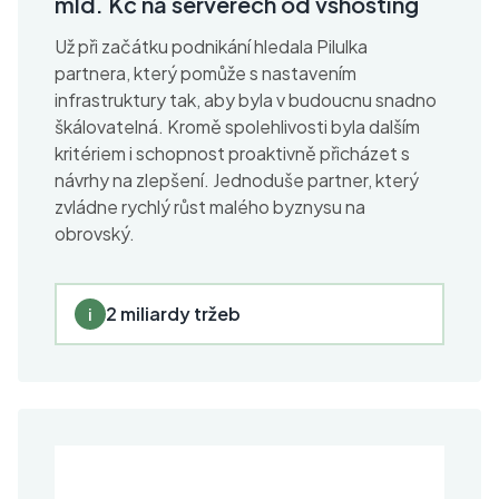
mld. Kč na serverech od vshosting
Už při začátku podnikání hledala Pilulka
partnera, který pomůže s nastavením
infrastruktury tak, aby byla v budoucnu snadno
škálovatelná. Kromě spolehlivosti byla dalším
kritériem i schopnost proaktivně přicházet s
návrhy na zlepšení. Jednoduše partner, který
zvládne rychlý růst malého byznysu na
obrovský.
2 miliardy tržeb
i