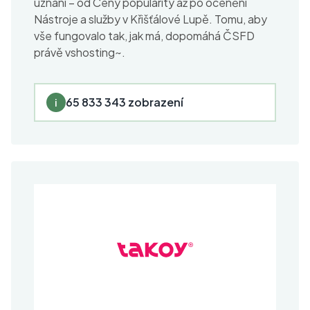
uznání –⁠ od Ceny popularity až po ocenění
Nástroje a služby v Křišťálové Lupě. Tomu, aby
vše fungovalo tak, jak má, dopomáhá ČSFD
právě vshosting~.
65 833 343 zobrazení
i