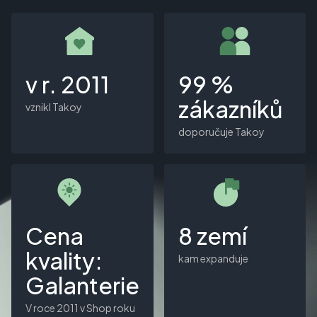
v r. 2011
99 %
zákazníků
vznikl Takoy
doporučuje Takoy
Cena
8 zemí
kvality:
kam expanduje
Galanterie
V roce 2011 v Shop roku