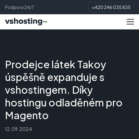
Podpora 24/7
+420 246 035 835
Prodejce látek Takoy
úspěšně expanduje s
vshostingem. Díky
hostingu odladěném pro
Magento
12.09.2024