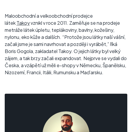
Maloobchodní a velkoobchodní prodejce
látek
Takoy
vznikl v roce 2011. Zaměřuje se na prodeje
metráže látek úpletu, teplákoviny, bavlny, kožešiny,
nylonu, eko kůže a dalších. “Protože jsou látky naší vášní,
začali jsme je sami navrhovat a později i vyrábět,” říká
Boris Gogola, zakladatel Takoy. O jejich látky byl velký
zájem, a tak brzy začali expandovat. Nejprve se vydali do
Česka, a vzápětí už měli e-shopy v Německu, Španělsku,
Nizozemí, Francii, Itálii, Rumunsku a Maďarsku.