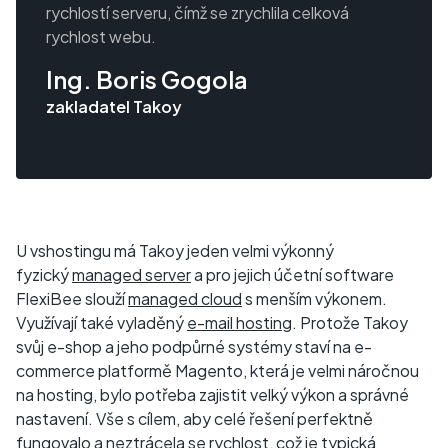
rychlostí serveru, čímž se zrychlila celková
rychlost webu.
Ing. Boris Gogola
zakladatel Takoy
U vshostingu má Takoy jeden velmi výkonný
fyzický
managed server
a pro jejich účetní software
FlexiBee slouží
managed cloud
s menším výkonem.
Využívají také vyladěný
e-mail hosting
. Protože Takoy
svůj e-shop a jeho podpůrné systémy staví na e-
commerce platformě Magento, která je velmi náročnou
na hosting, bylo potřeba zajistit velký výkon a správné
nastavení. Vše s cílem, aby celé řešení perfektně
fungovalo a neztrácela se rychlost, což je typická