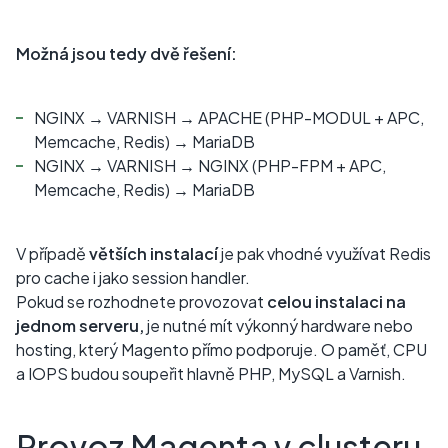
Možná jsou tedy dvě řešení:
NGINX → VARNISH → APACHE (PHP-MODUL + APC,
Memcache, Redis) → MariaDB
NGINX → VARNISH → NGINX (PHP-FPM + APC,
Memcache, Redis) → MariaDB
V případě
větších instalací
je pak vhodné využívat Redis
pro cache i jako session handler.
Pokud se rozhodnete provozovat
celou instalaci na
jednom serveru,
je nutné mít výkonný hardware nebo
hosting, který Magento přímo podporuje. O paměť, CPU
a IOPS budou soupeřit hlavně PHP, MySQL a Varnish.
Provoz Magenta v clusteru