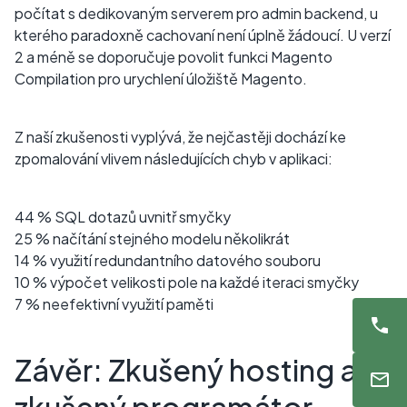
počítat s dedikovaným serverem pro admin backend, u
kterého paradoxně cachovaní není úplně žádoucí. U verzí
2 a méně se doporučuje povolit funkci Magento
Compilation pro urychlení úložiště Magento.
Z naší zkušenosti vyplývá, že nejčastěji dochází ke
zpomalování vlivem následujících chyb v aplikaci:
44 % SQL dotazů uvnitř smyčky
25 % načítání stejného modelu několikrát
14 % využití redundantního datového souboru
10 % výpočet velikosti pole na každé iteraci smyčky
7 % neefektivní využití paměti
Závěr: Zkušený hosting a