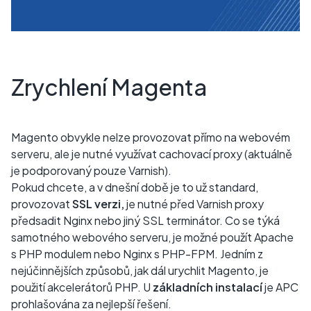
Zrychlení Magenta
Magento obvykle nelze provozovat přímo na webovém
serveru, ale je nutné využívat cachovací proxy (aktuálně
je podporovaný pouze Varnish).
Pokud chcete, a v dnešní době je to už standard,
provozovat
SSL verzi,
je nutné před Varnish proxy
předsadit Nginx nebo jiný SSL terminátor. Co se týká
samotného webového serveru, je možné použít Apache
s PHP modulem nebo Nginx s PHP-FPM. Jedním z
nejúčinnějších způsobů, jak dál urychlit Magento, je
použití akcelerátorů PHP. U
základních instalací
je APC
prohlašována za nejlepší řešení.