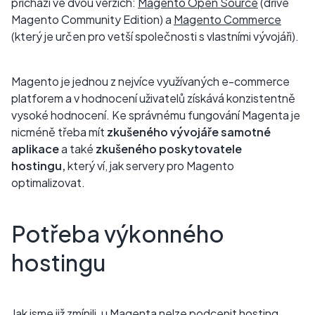
přichází ve dvou verzích:
Magento Open Source
(dříve
Magento Community Edition) a
Magento Commerce
(který je určen pro vetší společnosti s vlastními vývojáři).
Magento je jednou z nejvíce využívaných e-commerce
platforem a v hodnocení uživatelů získává konzistentně
vysoké hodnocení. Ke správnému fungování Magenta je
nicméně třeba mít
zkušeného vývojáře samotné
aplikace
a také
zkušeného poskytovatele
hostingu,
který ví, jak servery pro Magento
optimalizovat.
Potřeba výkonného
hostingu
Jak jsme již zmínili, u Magenta nelze podcenit hosting.