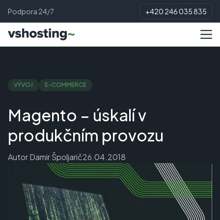
Podpora 24/7
+420 246 035 835
VÝVOJ
E-COMMERCE
Magento – úskalí v
produkčním provozu
Autor
Damir Špoljarič
26.04.2018