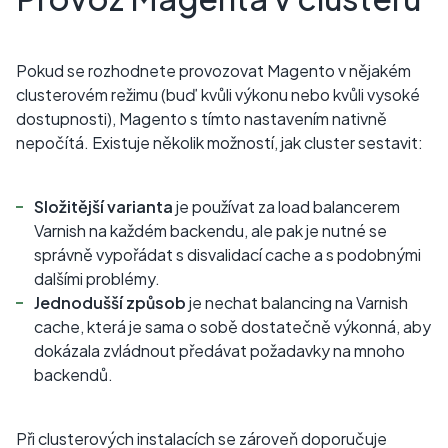
Pokud se rozhodnete provozovat Magento v nějakém
clusterovém režimu (buď kvůli výkonu nebo kvůli vysoké
dostupnosti), Magento s tímto nastavením nativně
nepočítá. Existuje několik možností, jak cluster sestavit:
Složitější varianta
je používat za load balancerem
Varnish na každém backendu, ale pak je nutné se
správně vypořádat s disvalidací cache a s podobnými
dalšími problémy.
Jednodušší způsob
je nechat balancing na Varnish
cache, která je sama o sobě dostatečně výkonná, aby
dokázala zvládnout předávat požadavky na mnoho
backendů.
Při clusterových instalacích se zároveň doporučuje