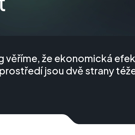
t
g věříme, že ekonomická efekt
prostředí jsou dvě strany též