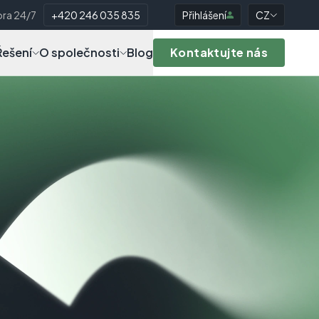
ra 24/7
+420 246 035 835
Přihlášení
CZ
Řešení
O společnosti
Blog
Kontaktujte nás