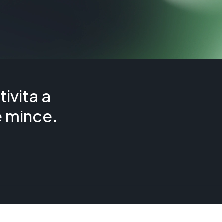
ivita a
e mince.