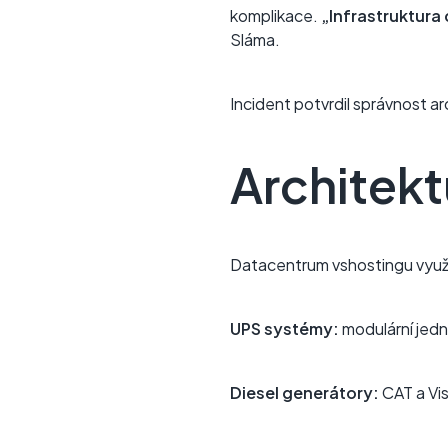
komplikace.
„Infrastruktura
Sláma.
Incident potvrdil správnost ar
Architekt
Datacentrum vshostingu využí
UPS systémy:
modulární jed
Diesel generátory:
CAT a Vi