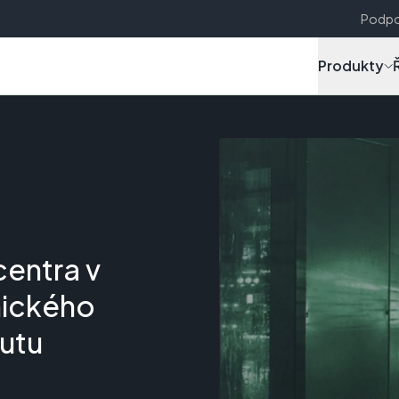
Podpo
Produkty
centra v
nického
utu