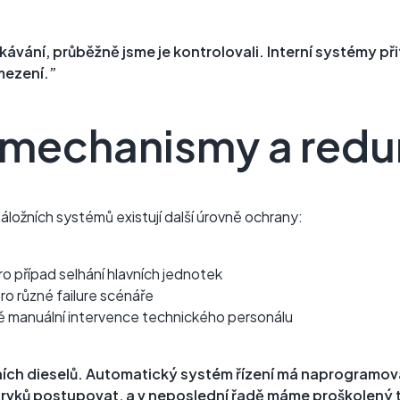
ávání, průběžně jsme je kontrolovali. Interní systémy př
mezení.”
e mechanismy a red
záložních systémů existují další úrovně ochrany:
ro případ selhání hlavních jednotek
o různé failure scénáře
ě manuální intervence technického personálu
ních dieselů. Automatický systém řízení má naprogramov
vků postupovat, a v neposlední řadě máme proškolený te