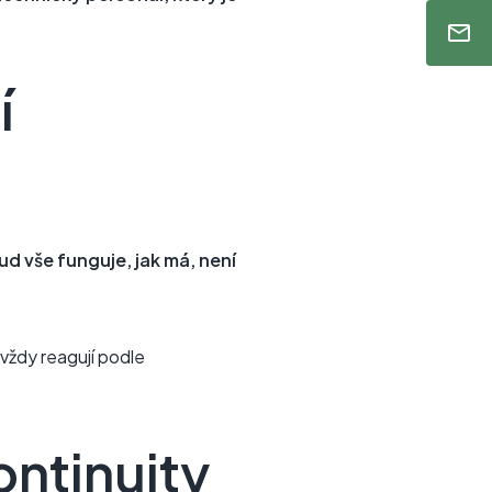
í
d vše funguje, jak má, není
vždy reagují podle
ontinuity