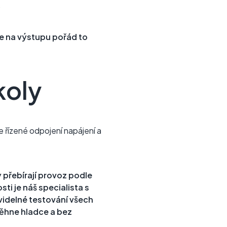
.
je na výstupu pořád to
koly
 řízené odpojení napájení a
 přebírají provoz podle
i je náš specialista s
videlné testování všech
běhne hladce a bez