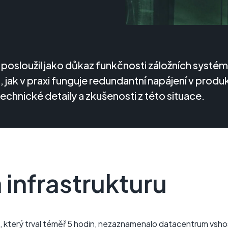
posloužil jako důkaz funkčnosti záložních systé
jak v praxi funguje redundantní napájení v produ
chnické detaily a zkušenosti z této situace.
infrastrukturu
který trval téměř 5 hodin, nezaznamenalo datacentrum vsho