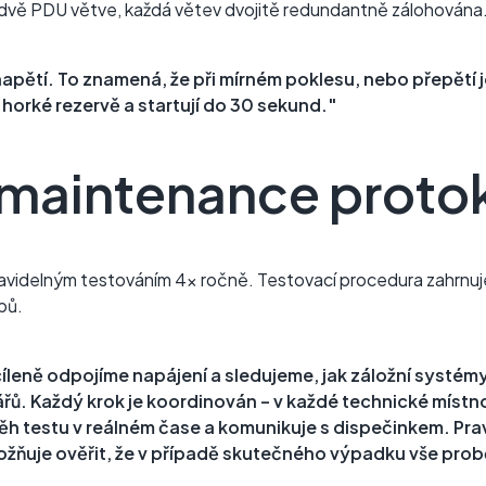
dvě PDU větve, každá větev dvojitě redundantně zálohována
apětí. To znamená, že při mírném poklesu, nebo přepětí 
horké rezervě a startují do 30 sekund."
 maintenance proto
ravidelným testováním 4x ročně. Testovací procedura zahrnuje
pů.
leně odpojíme napájení a sledujeme, jak záložní systémy
. Každý krok je koordinován – v každé technické místnost
běh testu v reálném čase a komunikuje s dispečinkem. Pra
žňuje ověřit, že v případě skutečného výpadku vše pro