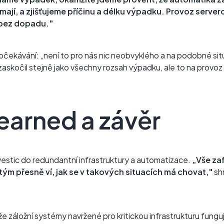
 mají, a zjišťujeme příčinu a délku výpadku. Provoz server
 bez dopadu."
očekávání: „není to pro nás nic neobvyklého a na podobné sit
í zaskočil stejně jako všechny rozsah výpadku, ale to na provo
earned a závěr
nvestic do redundantní infrastruktury a automatizace.
„Vše za
 tým přesně ví, jak se v takových situacích má chovat,"
shr
 záložní systémy navržené pro kritickou infrastrukturu fungují