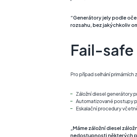
“Generátory jely podle oček
rozsahu, bez jakýchkoliv o
Fail-saf
Pro případ selhání primárních 
Záložní diesel generátory p
Automatizované postupy pr
Eskalační procedury včetn
„Máme záložní diesel zálož
nedostupnosti některých pr