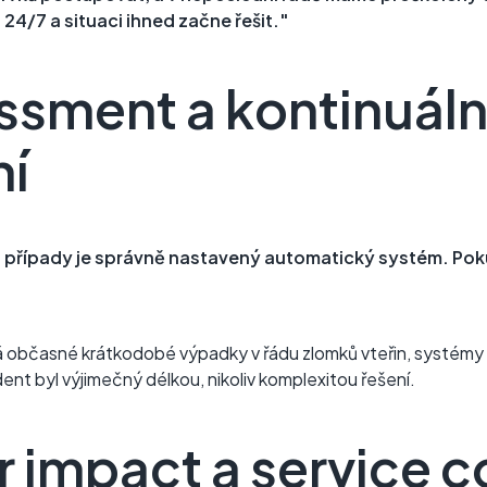
24/7 a situaci ihned začne řešit."
ssment a kontinuáln
ní
to případy je správně nastavený automatický systém. Poku
á občasné krátkodobé výpadky v řádu zlomků vteřin, systémy 
ent byl výjimečný délkou, nikoliv komplexitou řešení.
impact a service c