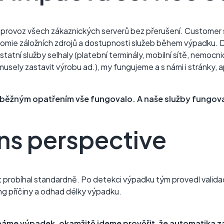
provoz všech zákaznických serverů bez přerušení. Customer 
nomie záložních zdrojů a dostupnosti služeb během výpadku. Dá
tatní služby selhaly (platební terminály, mobilní sítě, nemocni
sely zastavit výrobu ad.), my fungujeme a s námi i stránky, a
ůběžným opatřením vše fungovalo. A naše služby fungova
ns perspective
t probíhal standardně. Po detekci výpadku tým provedl valid
ng příčiny a odhad délky výpadku.
me výpadek, okamžitě jdeme prověřit, že automatika z