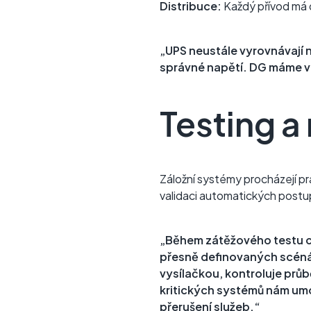
Distribuce:
Každý přívod má 
„UPS neustále vyrovnávají n
správné napětí. DG máme v 
Testing a
Záložní systémy procházejí p
validaci automatických postu
„Během zátěžového testu cí
přesně definovaných scénářů
vysílačkou, kontroluje prů
kritických systémů nám umo
přerušení služeb.“