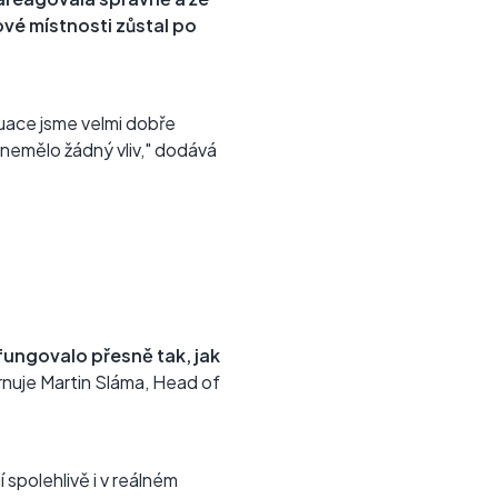
ové místnosti zůstal po
uace jsme velmi dobře
z nemělo žádný vliv," dodává
fungovalo přesně tak, jak
nuje Martin Sláma, Head of
 spolehlivě i v reálném