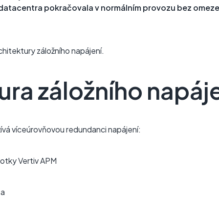
 datacentra pokračovala v normálním provozu bez omezen
chitektury záložního napájení.
ura záložního napáj
vá víceúrovňovou redundanci napájení:
notky Vertiv APM
sa