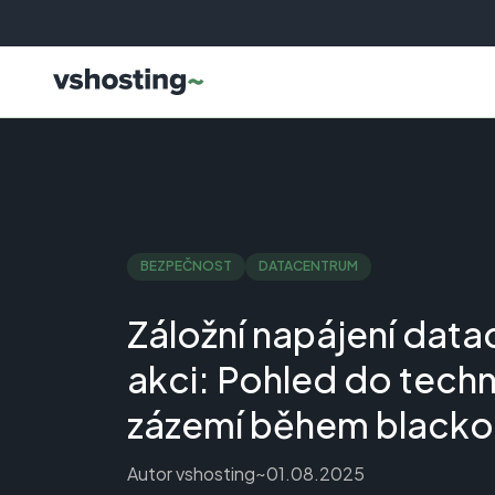
BEZPEČNOST
DATACENTRUM
Záložní napájení data
akci: Pohled do tech
zázemí během blacko
Autor
vshosting~
01.08.2025