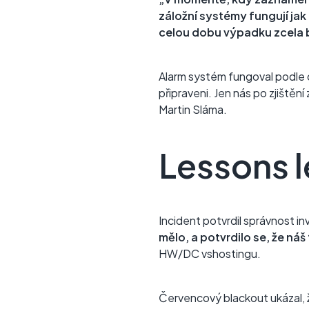
záložní systémy fungují jak
celou dobu výpadku zcela
Alarm systém fungoval podle 
připraveni. Jen nás po zjištěn
Martin Sláma.
Lessons l
Incident potvrdil správnost i
mělo, a potvrdilo se, že náš
HW/DC vshostingu.
Červencový blackout ukázal, že