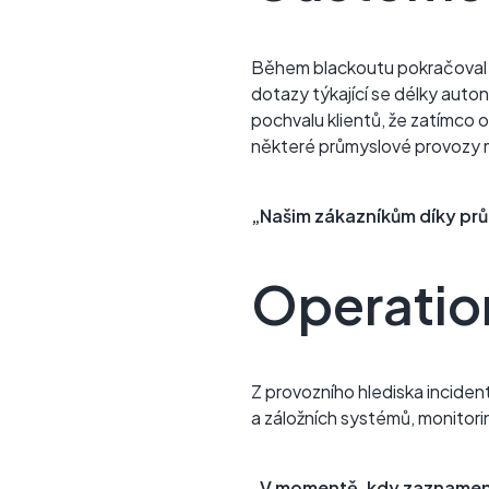
Během blackoutu pokračoval 
dotazy týkající se délky auto
pochvalu klientů, že zatímco os
některé průmyslové provozy mu
„Našim zákazníkům díky pr
Operatio
Z provozního hlediska inciden
a záložních systémů, monitori
„V momentě, kdy zaznamená