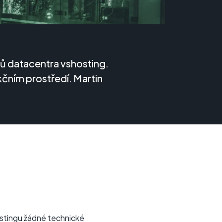
mů datacentra vshosting.
kčním prostředí. Martin
stingu žádné technické