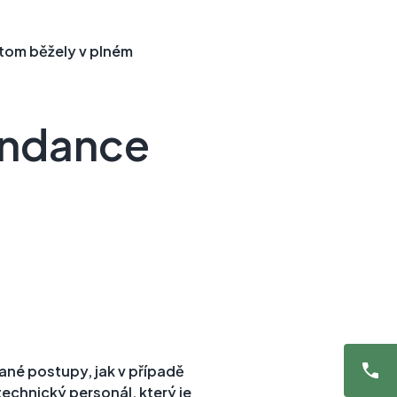
itom běžely v plném
undance
ané postupy, jak v případě
chnický personál, který je