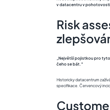
v datacentru v pohotovosti 
Risk asse
zlepšová
„Největší pojistkou pro ty
čeho se bát."
Historicky datacentrum zažív
specifikace. Červencový incid
Customer 