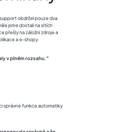
support obdržel pouze dva
le jsme dostali na sítích
ce přešly na záložní zdroje a
plikace a e-shopy.
ly v plném rozsahu."
aci správné funkce automatiky
areagovala správně a že