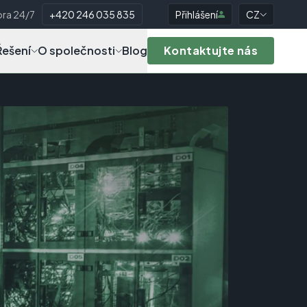
ra 24/7
+420 246 035 835
Přihlášení
CZ
Řešení
O společnosti
Blog
Kontaktujte nás