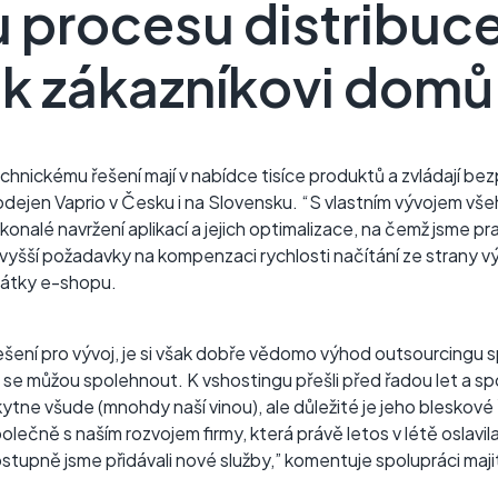
 procesu distribuce
 k zákazníkovi domů
chnickému řešení mají v nabídce tisíce produktů a zvládají b
dejen Vaprio v Česku i na Slovensku. “S vlastním vývojem vše
onalé navržení aplikací a jejich optimalizace, na čemž jsme p
o vyšší požadavky na kompenzaci rychlosti načítání ze strany vý
ačátky e-shopu.
ešení pro vývoj, je si však dobře vědomo výhod outsourcingu s
se můžou spolehnout. K vshostingu přešli před řadou let a spo
ne všude (mnohdy naší vinou), ale důležité je jeho bleskové 
ečně s naším rozvojem firmy, která právě letos v létě oslavila
ostupně jsme přidávali nové služby,” komentuje spolupráci majit