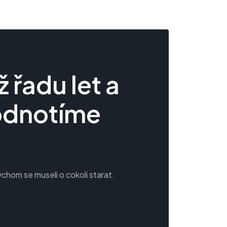
 řadu let a
odnotíme
 bychom se museli o cokoli starat.