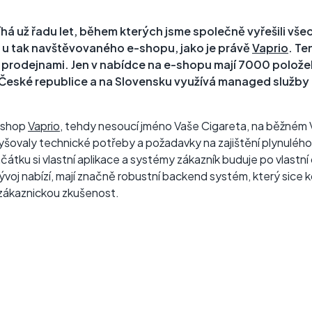
há už řadu let, během kterých jsme společně vyřešili vš
 u tak navštěvovaného e-shopu, jako je právě
Vaprio
. Te
mi prodejnami. Jen v nabídce na e-shopu mají 7000 polož
v České republice a na Slovensku využívá managed služby
-shop
Vaprio
, tehdy nesoucí jméno Vaše Cigareta, na běžné
vyšovaly technické potřeby a požadavky na zajištění plynuléh
čátku si vlastní aplikace a systémy zákazník buduje po vlastní 
ývoj nabízí, mají značně robustní backend systém, který sice k
í zákaznickou zkušenost.