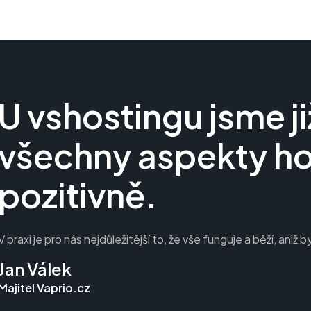
U vshostingu jsme již
všechny aspekty h
pozitivně.
V praxi je pro nás nejdůležitější to, že vše funguje a běží, aniž
Jan Válek
Majitel Vaprio.cz