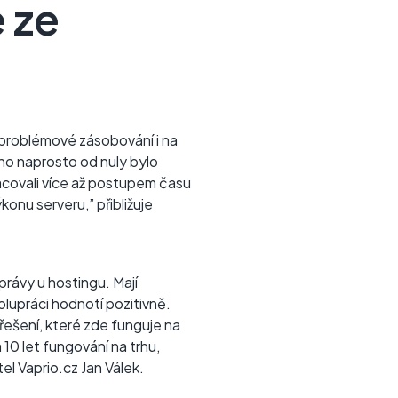
 ze
ezproblémové zásobování i na
ho naprosto od nuly bylo
racovali více až postupem času
konu serveru,” přibližuje
právy u hostingu. Mají
lupráci hodnotí pozitivně.
řešení, které zde funguje na
 10 let fungování na trhu,
el Vaprio.cz Jan Válek.