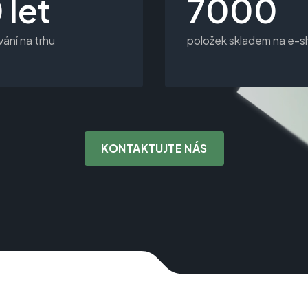
 let
7000
ání na trhu
položek skladem na e-
KONTAKTUJTE NÁS