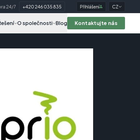
ra 24/7
+420 246 035 835
Přihlášení
CZ
Řešení
O společnosti
Blog
Kontaktujte nás