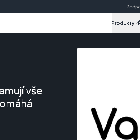
Podpo
Produkty
ramují vše
 pomáhá