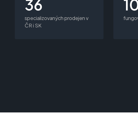
36
10
specializovaných prodejen v
fungov
ČR i SK