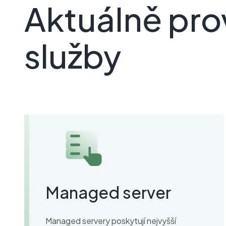
Aktuálně pr
služby
Managed server
Managed servery poskytují nejvyšší