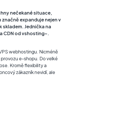
echny nečekané situace,
n značně expanduje nejen v
ek skladem. Jednička na
 a CDN od vshosting~.
m VPS webhostingu. Nicméně
o provozu e-shopu. Do velké
ose. Kromě flexibility a
oncový zákazník nevidí, ale