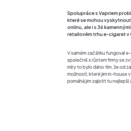
Spolupráce s Vapriem probí
které se mohou vyskytnout
onlinu, ale i s 36 kamenný
retailovém trhu e-cigaret 
V samém začátku fungoval e
společně s růstem firmy se z
míry to bylo dáno tím, že od za
možností, které jim in-house v
pomáhá jim zajistit tu nejlepš