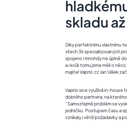
hladkému
skladu až
Díky perfektnímu vlastnímu te
všech 36 specializovaných pro
spojeno i mnohdy ne úplně dok
a i kvůli tomu jsme měli o něc
majitel Vaprio.cz Jan Válek z
Vaprio sice využívá in-house ř
dobrého partnera, na kterého 
“Samozřejmě problém se vyskyt
jedničku. Postupem času a spol
vznikaly i větší požadavky a p