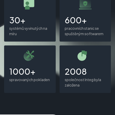
30+
600+
systémů vyvinutých na
pracovních stanic se
míru
spuštěným softwarem
1000+
2008
spravovaných pokladen
společnost Integ byla
založena