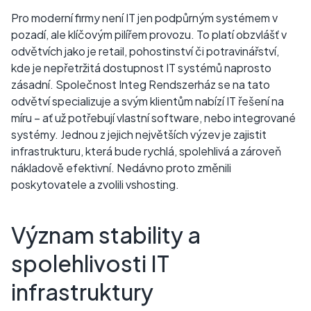
Pro moderní firmy není IT jen podpůrným systémem v
pozadí, ale klíčovým pilířem provozu. To platí obzvlášť v
odvětvích jako je retail, pohostinství či potravinářství,
kde je nepřetržitá dostupnost IT systémů naprosto
zásadní. Společnost Integ Rendszerház se na tato
odvětví specializuje a svým klientům nabízí IT řešení na
míru – ať už potřebují vlastní software, nebo integrované
systémy. Jednou z jejich největších výzev je zajistit
infrastrukturu, která bude rychlá, spolehlivá a zároveň
nákladově efektivní. Nedávno proto změnili
poskytovatele a zvolili vshosting.
Význam stability a
spolehlivosti IT
infrastruktury