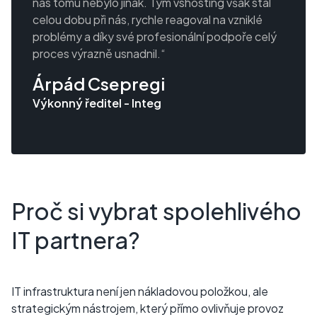
nás tomu nebylo jinak. Tým vshosting však stál
celou dobu při nás, rychle reagoval na vzniklé
problémy a díky své profesionální podpoře celý
proces výrazně usnadnil.“
Árpád Csepregi
Výkonný ředitel - Integ
Proč si vybrat spolehlivého
IT partnera?
IT infrastruktura není jen nákladovou položkou, ale
strategickým nástrojem, který přímo ovlivňuje provoz