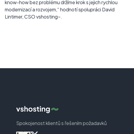
know-how bez problému držíme krok s jejich rychlou
modernizací a rozvojem,“ hodnotí spolupráci David
Lintimer, CSO vshosting~.
Spokojenost klientů s řešením požadavků