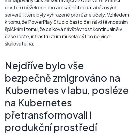
managovaný cluster sestávající z 20 serverů. V rámci
clusteru běželo mnoho aplikačních a databázových
serverů, které byly vyhrazené pro různé účely. Vzhledem
k tomu, že PowerPlay Studio často čelí návštěvnostním
špičkám i tomu, že celková návštěvnost kontinuálně v
čase roste, infrastruktura musela být co nejvíce
škálovatelná.
Nejdříve bylo vše
bezpečně zmigrováno na
Kubernetes v labu, posléze
na Kubernetes
přetransformovali i
produkční prostředí