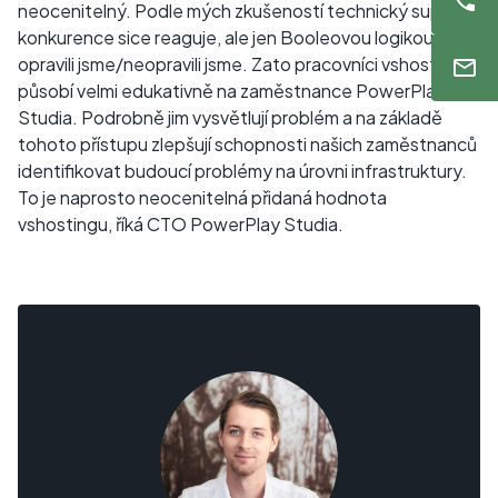
neocenitelný. Podle mých zkušeností technický support
konkurence sice reaguje, ale jen Booleovou logikou –⁠
opravili jsme/neopravili jsme. Zato pracovníci vshostingu
působí velmi edukativně na zaměstnance PowerPlay
Studia. Podrobně jim vysvětlují problém a na základě
tohoto přístupu zlepšují schopnosti našich zaměstnanců
identifikovat budoucí problémy na úrovni infrastruktury.
To je naprosto neocenitelná přidaná hodnota
vshostingu, říká CTO PowerPlay Studia.