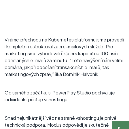
V rámci přechodu na Kubernetes platformu jsme provedli
i kompletní restrukturalizaci e-mailových služeb. Pro
marketing jsme vybudovali řešení s kapacitou 100 tisíc
odeslaných e-mailů za minutu. “Toto navýšení nám velmi
pomáhá, jak při odesílání transakčních e-mailů, tak
marketingových zpráv,” říká Dominik Halvoník.
Od samého začátku si PowerPlay Studio pochvaluje
individuální přístup vshostingu.
Snad nejunikátnější věc na straně vshostingu je právě
technická podpora. Modus odpovědi je skutečně