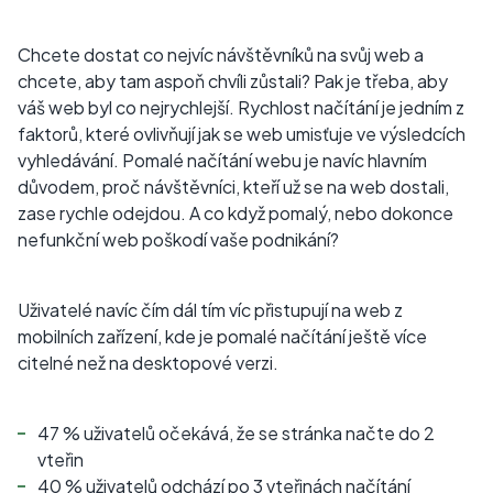
Chcete dostat co nejvíc návštěvníků na svůj web a
chcete, aby tam aspoň chvíli zůstali? Pak je třeba, aby
váš web byl co nejrychlejší. Rychlost načítání je jedním z
faktorů, které ovlivňují jak se web umisťuje ve výsledcích
vyhledávání. Pomalé načítání webu je navíc hlavním
důvodem, proč návštěvníci, kteří už se na web dostali,
zase rychle odejdou. A co když pomalý, nebo dokonce
nefunkční web poškodí vaše podnikání?
Uživatelé navíc čím dál tím víc přistupují na web z
mobilních zařízení, kde je pomalé načítání ještě více
citelné než na desktopové verzi.
47 % uživatelů očekává, že se stránka načte do 2
vteřin
40 % uživatelů odchází po 3 vteřinách načítání