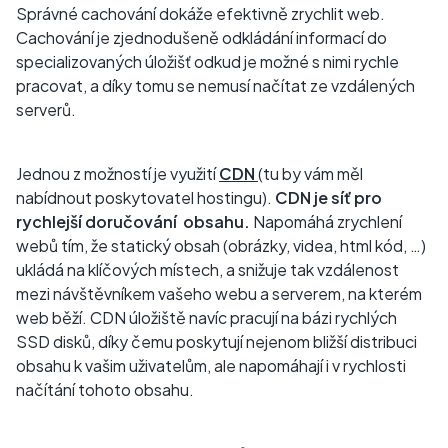
Správné cachování dokáže efektivně zrychlit web.
Cachování je zjednodušeně odkládání informací do
specializovaných úložišť odkud je možné s nimi rychle
pracovat, a díky tomu se nemusí načítat ze vzdálených
serverů.
Jednou z možností je využití
CDN
(tu by vám měl
nabídnout poskytovatel hostingu).
CDN je síť pro
rychlejší doručování obsahu.
Napomáhá zrychlení
webů tím, že statický obsah (obrázky, videa, html kód, …)
ukládá na klíčových místech, a snižuje tak vzdálenost
mezi návštěvníkem vašeho webu a serverem, na kterém
web běží. CDN úložiště navíc pracují na bázi rychlých
SSD disků, díky čemu poskytují nejenom bližší distribuci
obsahu k vašim uživatelům, ale napomáhají i v rychlosti
načítání tohoto obsahu.