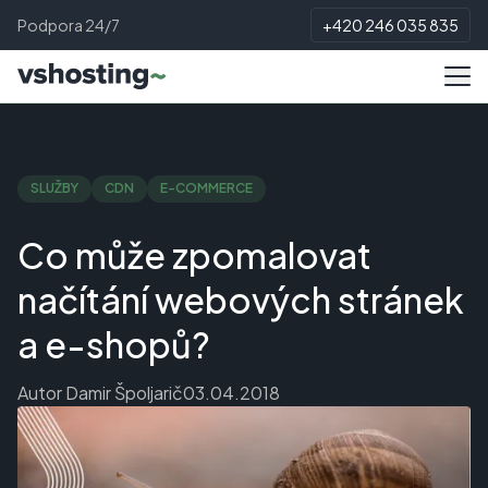
Podpora 24/7
+420 246 035 835
SLUŽBY
CDN
E-COMMERCE
Co může zpomalovat
načítání webových stránek
a e-shopů?
Autor
Damir Špoljarič
03.04.2018