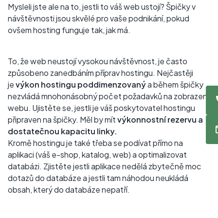
Mysleli jste ale na to, jestli to váš web ustojí? Špičky v
návštěvnosti jsou skvělé pro vaše podnikání, pokud
ovšem hosting funguje tak, jak má.
To, že web neustojí vysokou návštěvnost, je často
způsobeno zanedbáním příprav hostingu. Nejčastěji
je
výkon hostingu poddimenzovaný
a během špičky
nezvládá mnohonásobný počet požadavků na zobrazení
webu. Ujistěte se, jestli je váš poskytovatel hostingu
připraven na špičky. Měl by mít
výkonnostní rezervu a
dostatečnou kapacitu linky.
Kromě hostingu je také třeba se podívat přímo na
aplikaci (váš e-shop, katalog, web) a optimalizovat
databázi. Zjistěte jestli aplikace nedělá zbytečně moc
dotazů do databáze a jestli tam náhodou neukládá
obsah, který do databáze nepatří.