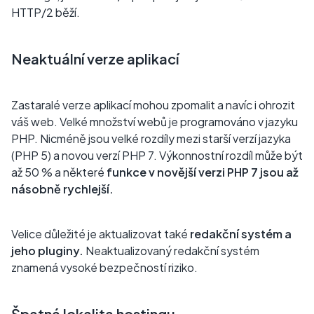
HTTP/2 běží.
Neaktuální verze aplikací
Zastaralé verze aplikací mohou zpomalit a navíc i ohrozit
váš web. Velké množství webů je programováno v jazyku
PHP. Nicméně jsou velké rozdíly mezi starší verzí jazyka
(PHP 5) a novou verzí PHP 7. Výkonnostní rozdíl může být
až 50 % a některé
funkce v novější verzi PHP 7 jsou až
násobně rychlejší.
Velice důležité je aktualizovat také
redakční systém a
jeho pluginy.
Neaktualizovaný redakční systém
znamená vysoké bezpečností riziko.
Špatná lokalita hostingu