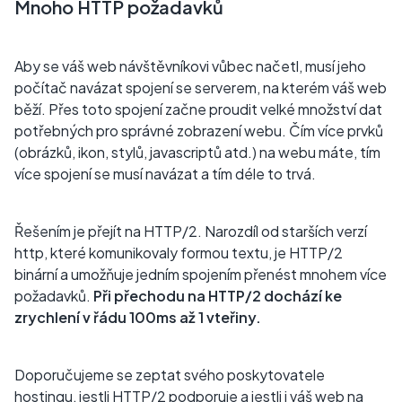
Mnoho HTTP požadavků
Aby se váš web návštěvníkovi vůbec načetl, musí jeho
počítač navázat spojení se serverem, na kterém váš web
běží. Přes toto spojení začne proudit velké množství dat
potřebných pro správné zobrazení webu. Čím více prvků
(obrázků, ikon, stylů, javascriptů atd.) na webu máte, tím
více spojení se musí navázat a tím déle to trvá.
Řešením je přejít na HTTP/2. Narozdíl od starších verzí
http, které komunikovaly formou textu, je HTTP/2
binární a umožňuje jedním spojením přenést mnohem více
požadavků.
Při přechodu na HTTP/2 dochází ke
zrychlení v řádu 100ms až 1 vteřiny.
Doporučujeme se zeptat svého poskytovatele
hostingu, jestli HTTP/2 podporuje a jestli i váš web na