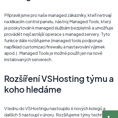
Připravili jsme pro naše managed zákazníky, kteří netrvají
na klikacím control panelu, nástroj Managed Tools, který
je poskytován k managed službám bezplatně a umožňuje
provádět nejčastější operace s managed servery. Tyto
funkce dále rozšiřujeme (managed tools podporuje
například customizaci firewallu a nastavování výjimek
apod.). Managed Tools je možné použít jen na nově
instalovaných serverech.
Rozšíření VSHosting týmu a
koho hledáme
V lednu do VSHostingu nastoupilo 6 nových kolegů a
dalších 5 nastoupí v únoru. Rozšiřujeme týmy techniků,