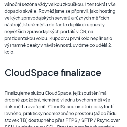
vánoční sezóna vždy velkou zkouškou. I tentokrát vše
dopadlo skvěle. Rovněž jsme se připravili, jako hosting
velkých zpravodajských serverů a různých měřících
nástrojů, které měří a de facto duplikují requesty
největších zpravodajských portálů v ČR, na
prezidentskou volbu. Kupodivu první kolo nepřineslo
významné peaky v návštěvnosti, uvidíme co udělá 2.
kolo.
CloudSpace finalizace
Finalizujeme službu CloudSpace, jejíž spuštění má
drobné zpoždění, nicméně v lednu bychom měli vše
dokončit a uveřejnit. CloudSpace umožní poskytnutí
levného, prakticky neomezeného prostoru (až do řádu
stovek TB) dostupného přes FTPS / SFTP / Rsync over
SSH / webdav over SSL. Prostor je možné dynamicky