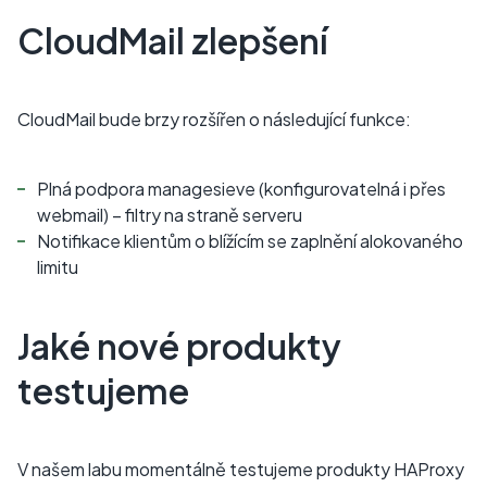
CloudMail zlepšení
CloudMail bude brzy rozšířen o následující funkce:
Plná podpora managesieve (konfigurovatelná i přes
webmail) – filtry na straně serveru
Notifikace klientům o blížícím se zaplnění alokovaného
limitu
Jaké nové produkty
testujeme
V našem labu momentálně testujeme produkty HAProxy