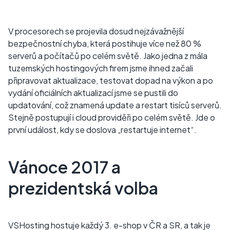
V procesorech se projevila dosud nejzávažnější
bezpečnostní chyba, která postihuje více než 80 %
serverů a počítačů po celém světě. Jako jedna z mála
tuzemských hostingových firem jsme ihned začali
připravovat aktualizace, testovat dopad na výkon a po
vydání oficiálních aktualizací jsme se pustili do
updatování, což znamená update a restart tisíců serverů.
Stejně postupují i cloud providěři po celém světě. Jde o
první událost, kdy se doslova „restartuje internet“.
Vánoce 2017 a
prezidentská volba
VSHosting hostuje každý 3. e-shop v ČR a SR, a tak je