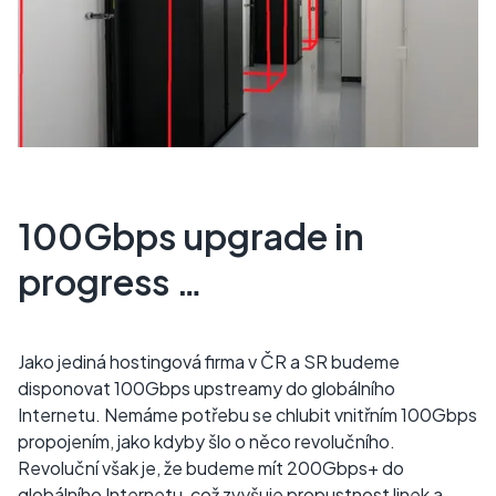
100Gbps upgrade in
progress …
Jako jediná hostingová firma v ČR a SR budeme
disponovat 100Gbps upstreamy do globálního
Internetu. Nemáme potřebu se chlubit vnitřním 100Gbps
propojením, jako kdyby šlo o něco revolučního.
Revoluční však je, že budeme mít 200Gbps+ do
globálního Internetu, což zvyšuje propustnost linek a