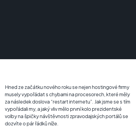
Hned ze začátku nového roku se nejen hostingové firmy
musely vypořádat s chybami na procesorech, které měly
za následek doslova “restart internetu”. Jak jsme se s tím
vypořádali my, a jaký vliv mělo první kolo prezidentské
volby na špičky návštěvnosti zpravodajských portálů se
dozvíte o pár řádků níže.