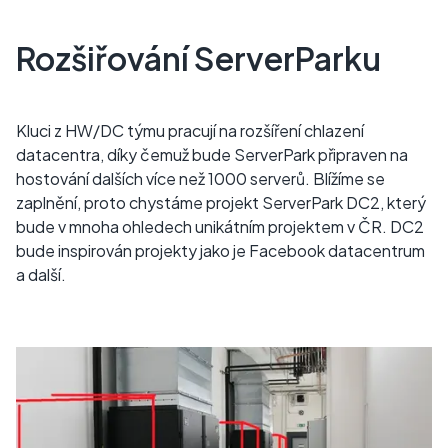
Rozšiřování ServerParku
Kluci z HW/DC týmu pracují na rozšíření chlazení
datacentra, díky čemuž bude ServerPark připraven na
hostování dalších více než 1000 serverů. Blížíme se
zaplnění, proto chystáme projekt ServerPark DC2, který
bude v mnoha ohledech unikátním projektem v ČR. DC2
bude inspirován projekty jako je Facebook datacentrum
a další.