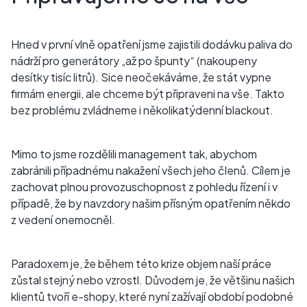
Hned v první vlně opatření jsme zajistili dodávku paliva do
nádrží pro generátory „až po špunty“ (nakoupeny
desítky tisíc litrů). Sice neočekáváme, že stát vypne
firmám energii, ale chceme být připraveni na vše. Takto
bez problému zvládneme i několikatýdenní blackout.
Mimo to jsme rozdělili management tak, abychom
zabránili případnému nakažení všech jeho členů. Cílem je
zachovat plnou provozuschopnost z pohledu řízení i v
případě, že by navzdory našim přísným opatřením někdo
z vedení onemocněl.
Paradoxem je, že během této krize objem naší práce
zůstal stejný nebo vzrostl. Důvodem je, že většinu našich
klientů tvoří e-shopy, které nyní zažívají období podobné