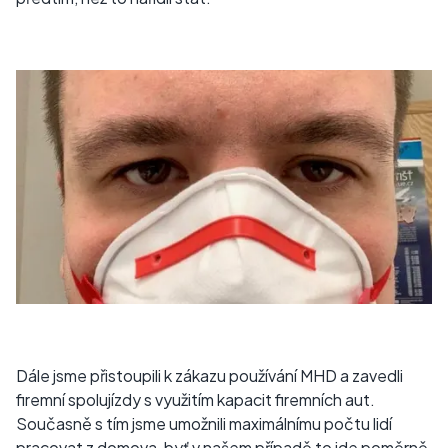
Dále jsme přistoupili k zákazu používání MHD a zavedli
firemní spolujízdy s využitím kapacit firemních aut.
Současně s tím jsme umožnili maximálnímu počtu lidí
pracovat z domova, byť v našem případě to jde poměrně