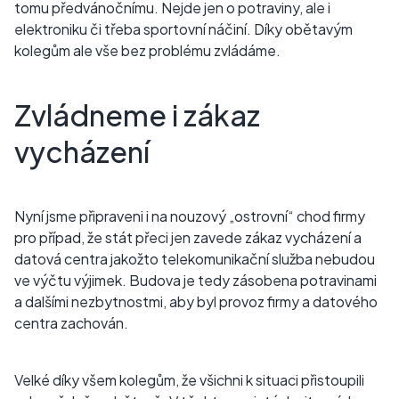
tomu předvánočnímu. Nejde jen o potraviny, ale i
elektroniku či třeba sportovní náčiní. Díky obětavým
kolegům ale vše bez problému zvládáme.
Zvládneme i zákaz
vycházení
Nyní jsme připraveni i na nouzový „ostrovní“ chod firmy
pro případ, že stát přeci jen zavede zákaz vycházení a
datová centra jakožto telekomunikační služba nebudou
ve výčtu výjimek. Budova je tedy zásobena potravinami
a dalšími nezbytnostmi, aby byl provoz firmy a datového
centra zachován.
Velké díky všem kolegům, že všichni k situaci přistoupili