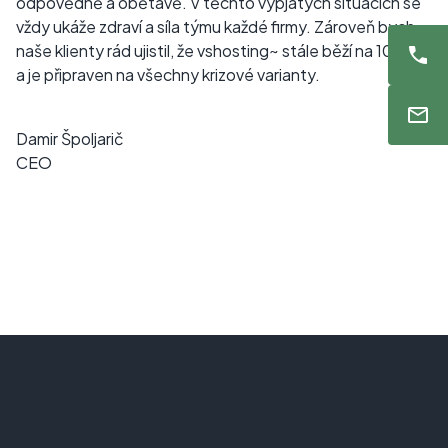
odpovědně a obětavě. V těchto vypjatých situacích se
vždy ukáže zdraví a síla týmu každé firmy. Zároveň bych
naše klienty rád ujistil, že vshosting~ stále běží na 100 %
a je připraven na všechny krizové varianty.
Damir Špoljarič
CEO