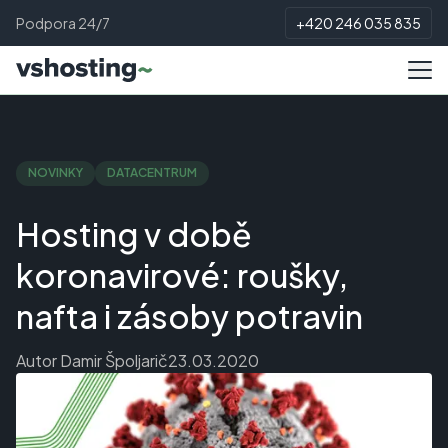
Podpora 24/7
+420 246 035 835
NOVINKY
DATACENTRUM
Hosting v době
koronavirové: roušky,
nafta i zásoby potravin
Autor
Damir Špoljarič
23.03.2020