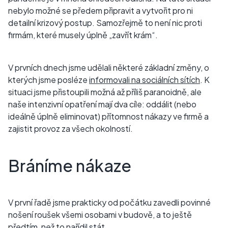
nebylo možné se předem připravit a vytvořit pro ni
detailní krizový postup. Samozřejmě to není nic proti
firmám, které musely úplně „zavřít krám“.
V prvních dnech jsme udělali některé základní změny, o
kterých jsme posléze
informovali na sociálních sítích
. K
situaci jsme přistoupili možná až příliš paranoidně, ale
naše intenzivní opatření mají dva cíle: oddálit (nebo
ideálně úplně eliminovat) přítomnost nákazy ve firmě a
zajistit provoz za všech okolností.
Bráníme nákaze
V první řadě jsme prakticky od počátku zavedli povinné
nošení roušek všemi osobami v budově, a to ještě
předtím, než to nařídil stát.