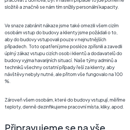
složitě a značně se nám tím snížily personální kapacity.
Ve snaze zabránit nákaze jsme také omezili všem cizím
osobám vstup do budovy a klienty jsme požádali o to,
aby do budovy vstupovali pouze v nejnutnějších
případech. Toto opatření jsme posléze zpřísnili a zavedli
úplný zákaz vstupu cizích osob i klientů a dodavatelů do
budovy vyjma havarijních situací. Naše týmy adminů a
techniků všechny ostatní případy řeší za klienty, aby
návštěvy nebyly nutné, ale přitom vše fungovalo na 100
%.
Zároveň všem osobám, které do budovy vstupují, měříme
teploty, denně dezinfikujeme pracovní místa, kliky, apod.
Připravujeme se na vše