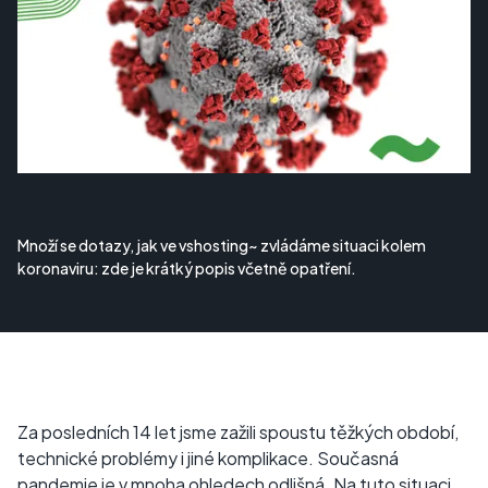
Množí se dotazy, jak ve vshosting~ zvládáme situaci kolem
koronaviru: zde je krátký popis včetně opatření.
Za posledních 14 let jsme zažili spoustu těžkých období,
technické problémy i jiné komplikace. Současná
pandemie je v mnoha ohledech odlišná. Na tuto situaci