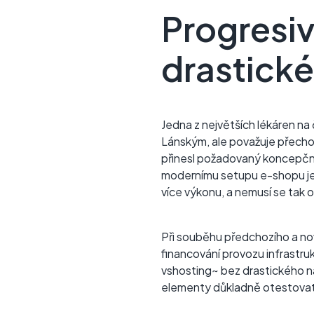
Progresiv
drastické
Jedna z největších lékáren na
Lánským, ale považuje přecho
přinesl požadovaný koncepční p
modernímu setupu e-shopu jejic
více výkonu, a nemusí se tak o
Při souběhu předchozího a novéh
financování provozu infrastruk
vshosting~ bez drastického na
elementy důkladně otestovat, 