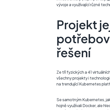
vývoje a využívající různé tec
Projekt je
potřebova
řešení
Ze tří fyzických a 41 virtuální
všechny projekty i technologie
na trendující Kubernetes pla
Se samotným Kubernetes, jako
hojně využívali Docker, ale hle