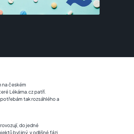
en na českém
teré Lékárna.cz patří.
a potřebám tak rozsáhlého a
rovozují, do jedné
ektů byl jiný, v odlišné fázi