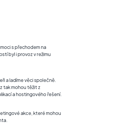
pomoci s přechodem na
stí byl i provoz v režimu
ři a ladíme věci společně.
z tak mohou těžit z
likací a hostingového řešení.
rketingové akce, které mohou
enta.