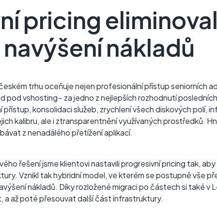
ní pricing eliminova
 navýšení nákladů
 českém trhu oceňuje nejen profesionální přístup seniorních a
d pod vshosting~ za jedno z nejlepších rozhodnutí posledních
řístup, konsolidaci služeb, zrychlení všech diskových polí, in
h kalibru, ale i ztransparentnění využívaných prostředků. Hne
bávat z nenadálého přetížení aplikací.
o řešení jsme klientovi nastavili progresivní pricing tak, aby 
tury. Vznikl tak hybridní model, ve kterém se postupně vše pře
výšení nákladů. Díky rozložené migraci po částech si také v L
a až poté přesouvat další část infrastruktury.