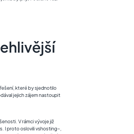
ehlivější
 řešení, které by sjednotilo
odával jejich zájem nastoupit
osti. V rámci vývoje již
. I proto oslovili vshosting~,