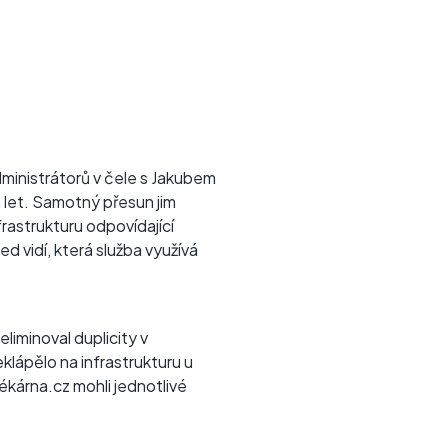
l
dministrátorů v čele s Jakubem
 let. Samotný přesun jim
frastrukturu odpovídající
d vidí, která služba využívá
eliminoval duplicity v
klápělo na infrastrukturu u
ékárna.cz mohli jednotlivé