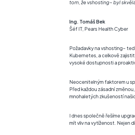
tom, že vshosting~ byl skvěl
Ing. Tomáš Bek
Šéf IT, Pears Health Cyber
Požadavky na vshosting~ tedy
Kubernetes, a celkově zajistit
vysoké dostupnosti a proakti
Neocenitelným faktorem u spol
Před každou zásadní změnou, k
mnohaletých zkušeností našich
I dnes společně řešíme upgra
mít vliv na vytíženost. Nejen 