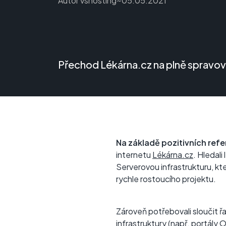
Autor
vshosting~
05.05.2021
Přechod Lékárna.cz na plně spravov
Na základě pozitivních refe
internetu
Lékárna.cz
. Hledali
Serverovou infrastrukturu, kt
rychle rostoucího projektu.
Zároveň potřebovali sloučit ř
infrastruktury (např. portály
O