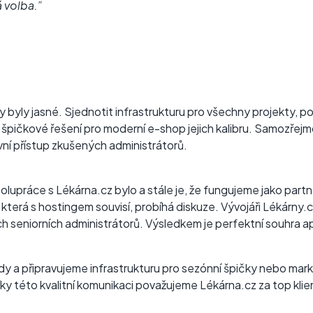
á volba.”
 byly jasné. Sjednotit infrastrukturu pro všechny projekty, 
 špičkové řešení pro moderní e-shop jejich kalibru. Samozřejmo
vní přístup zkušených administrátorů.
upráce s Lékárna.cz bylo a stále je, že fungujeme jako partne
terá s hostingem souvisí, probíhá diskuze. Vývojáři Lékárny.c
 seniorních administrátorů. Výsledkem je perfektní souhra ap
dy a připravujeme infrastrukturu pro sezónní špičky nebo ma
díky této kvalitní komunikaci považujeme Lékárna.cz za top kli