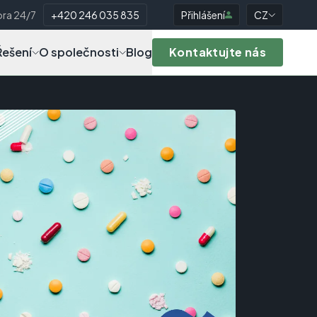
ra 24/7
+420 246 035 835
Přihlášení
CZ
Řešení
O společnosti
Blog
Kontaktujte nás