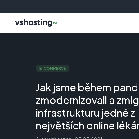
E-COMMERCE
Jak jsme během pan
zmodernizovali a zmig
infrastrukturu jedné z
největších online léká