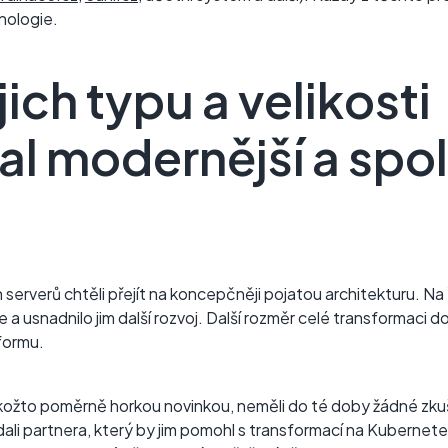
hnologie.
jich typu a velikosti
l modernější a spol
ch serverů chtěli přejít na koncepčněji pojatou architekturu. Na
 a usnadnilo jim další rozvoj. Další rozměr celé transformaci d
tformu.
žto poměrně horkou novinkou, neměli do té doby žádné zkušen
dali partnera, který by jim pomohl s transformací na Kubernetes