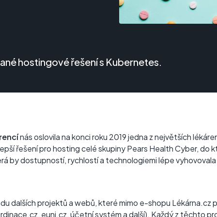
ané hostingové řešení s Kubernetes.
rencí
nás oslovila na konci roku 2019 jedna z největších lékár
 lepší řešení pro hosting celé skupiny Pears Health Cyber, do k
erá by dostupností, rychlostí a technologiemi lépe vyhovoval
adu dalších projektů a webů, které mimo e-shopu Lékárna.cz p
rdinace.cz
,
euni.cz
, účetní systém a další). Každý z těchto proj