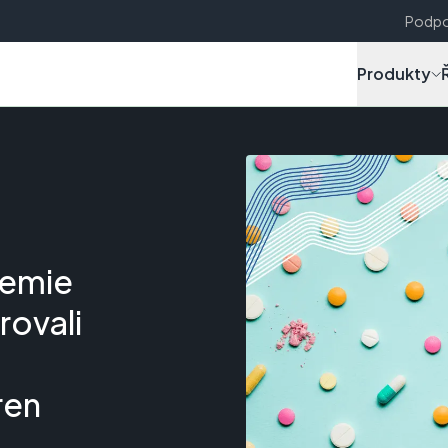
Podpo
Produkty
demie
rovali
ren