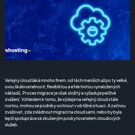
Veřejný cloud láká mnoho firem, od těch menších až po ty velké,
svou škálovatelností, flexibilitou a efektivitou vynaložených
nákladů. Proces migrace je však složitý a vyžaduje pečlivé
zvážení. Vzhledem k tomu, že výdaje na veřejný cloud stále
rostou, mohou se podniky ocitnout v obtížné situaci. A začnou
zvažovat, zda zvládnout migraci na cloud sami, nebo by byla
lepší spolupráce se zkušeným poskytovatelem cloudových
služeb.