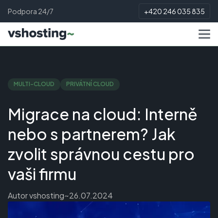
Podpora 24/7
+420 246 035 835
MULTI-CLOUD
PRIVÁTNÍ CLOUD
Migrace na cloud: Interně
nebo s partnerem? Jak
zvolit správnou cestu pro
vaši firmu
Autor
vshosting~
26.07.2024