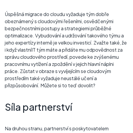
Úspěšná migrace do cloudu vyžaduje tým dobře
obeznámený s cloudovými řešeními, osvědčenými
bezpečnostními postupy a strategiemi průběžné
optimalizace. Vybudování a udržování takového týmu a
jeho expertízy interně je velkou investicí. Zvažte také, že
i když vlastníIT tým máte a přidáte mu odpovědnost za
správu cloudového prostředí, povede ke zvýšenému
pracovnímu vytížení a zpoždění v jejich hlavní náplni
práce. Zůstat v obraze s vyvíjejícím se cloudovým
prostředím také vyžaduje neustálé učení a
přizpůsobování. Můžete si to teď dovolit?
Síla partnerství
Na druhou stranu, partnerství s poskytovatelem