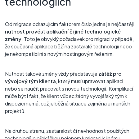
technologiích
Od migrace odrazujícím faktorem číslo jedna je nejčastěji
nutnost provést aplikační či jiné technologické
změny
. Toto je obvyklý požadavek pro migraci v případě,
že současná aplikace běží na zastaralé technologii nebo
je nekompatibilní s novým hostingovým řešením.
Nutnost takové změny vždy představuje
zátěž pro
vývojový tým klienta
, který musí upravovat aplikaci
nebo
se naučit pracovat s novou technologií. Komplikací
může být i fakt, že klient vůbec žádný vývojářský tým k
dispozici nemá, což je běžná situace zejména u menších
projektů.
Na druhou stranu, zastaralost či nevhodnost použitých
technologií je překážkou nejenom k migraci k jinému