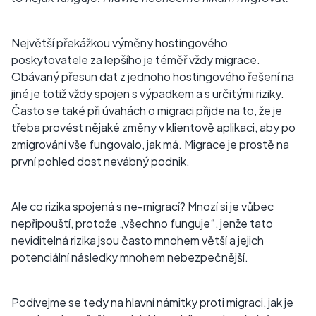
Největší překážkou výměny hostingového
poskytovatele za lepšího je téměř vždy migrace.
Obávaný přesun dat z jednoho hostingového řešení na
jiné je totiž vždy spojen s výpadkem a s určitými riziky.
Často se také při úvahách o migraci přijde na to, že je
třeba provést nějaké změny v klientově aplikaci, aby po
zmigrování vše fungovalo, jak má. Migrace je prostě na
první pohled dost nevábný podnik.
Ale co rizika spojená s ne-migrací? Mnozí si je vůbec
nepřipouští, protože „všechno funguje“, jenže tato
neviditelná rizika jsou často mnohem větší a jejich
potenciální následky mnohem nebezpečnější.
Podívejme se tedy na hlavní námitky proti migraci, jak je