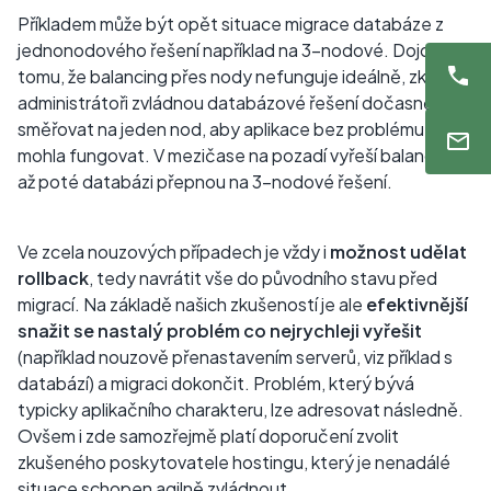
Příkladem může být opět situace migrace databáze z
jednonodového řešení například na 3-nodové. Dojde-li k
tomu, že balancing přes nody nefunguje ideálně, zkušení
administrátoři zvládnou databázové řešení dočasně
směřovat na jeden nod, aby aplikace bez problému
mohla fungovat. V mezičase na pozadí vyřeší balancing a
až poté databázi přepnou na 3-nodové řešení.
Ve zcela nouzových případech je vždy i
možnost udělat
rollback
, tedy navrátit vše do původního stavu před
migrací. Na základě našich zkušeností je ale
efektivnější
snažit se nastalý problém co nejrychleji vyřešit
(například nouzově přenastavením serverů, viz příklad s
databází) a migraci dokončit. Problém, který bývá
typicky aplikačního charakteru, lze adresovat následně.
Ovšem i zde samozřejmě platí doporučení zvolit
zkušeného poskytovatele hostingu, který je nenadálé
situace schopen agilně zvládnout.