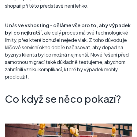
shopaři při této představě není lehko.
U nás
ve vshosting~ děláme vše pro to, aby výpadek
byl co nejkratší,
ale celý proces má své technologické
limity, přes které bohužel nejede vlak. Z toho důvodu je
klíčové servisní okno dobře načasovat, aby dopad na
byznys klienta byl co možná nejmenší. Nové řešení před
samotnou migrací také důkladně testujeme, abychom
zabránili vzniku komplikací, které by výpadek mohly
prodloužit.
Co když se něco pokazí?