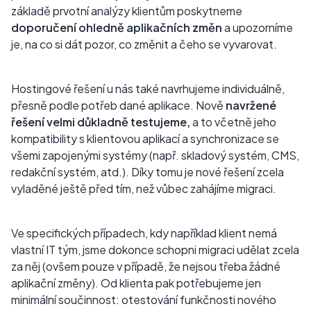
základě prvotní analýzy klientům poskytneme
doporučení ohledně aplikačních změn
a upozorníme
je, na co si dát pozor, co změnit a čeho se vyvarovat.
Hostingové řešení u nás také navrhujeme individuálně,
přesně podle potřeb dané aplikace. Nově
navržené
řešení velmi důkladně testujeme,
a to včetně jeho
kompatibility s klientovou aplikací a synchronizace se
všemi zapojenými systémy (např. skladový systém, CMS,
redakční systém, atd.). Díky tomu je nové řešení zcela
vyladěné ještě před tím, než vůbec zahájíme migraci.
Ve specifických případech, kdy například klient nemá
vlastní IT tým, jsme dokonce schopni migraci udělat zcela
za něj (ovšem pouze v případě, že nejsou třeba žádné
aplikační změny). Od klienta pak potřebujeme jen
minimální součinnost: otestování funkčnosti nového