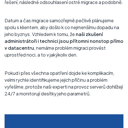
řešení, následné odsouhlasení ostré migrace a podobně.
Datum a čas migrace samozřejmě pečlivě plánujeme
spolu s klientem, aby došlo k co nejmenšímu dopadu na
jeho byznys. Vzhledem k tomu, že
naši zkušení
administrátoři i technici jsou přítomni nonstop přímo
v datacentru
, nemáme problém migraci provést
uprostřed noci, a to v jakýkoliv den.
Pokud i přes všechna opatření dojde ke komplikacím,
velmi rychle identifikujeme jejich příčinu a problém
vyřešíme, protože naši experti na provoz serverů dohlížejí
24/7 a monitorují desítky jeho parametrů.