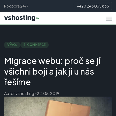
Podpora 24/7
+420 246 035 835
VÝVOJ
E-COMMERCE
Migrace webu: proč se jí
všichni bojí a jak ji u nás
řešíme
Autor
vshosting~
22.08.2019