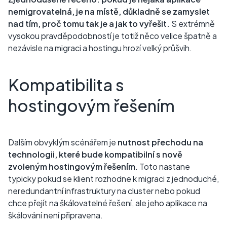
nemigrovatelná, je na místě, důkladně se zamyslet
nad tím, proč tomu tak je a jak to vyřešit.
S extrémně
vysokou pravděpodobností je totiž něco velice špatně a
nezávisle na migraci a hostingu hrozí velký průšvih.
Kompatibilita s
hostingovým řešením
Dalším obvyklým scénářem je
nutnost přechodu na
technologii, které bude kompatibilní
s nově
zvoleným hostingovým řešením
. Toto nastane
typicky pokud se klient rozhodne k migraci z jednoduché,
neredundantní infrastruktury na cluster nebo pokud
chce přejít na škálovatelné řešení, ale jeho aplikace na
škálování není připravena.