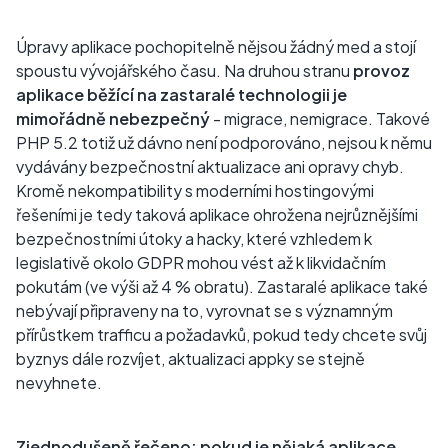
Úpravy aplikace pochopitelně nějsou žádný med a stojí
spoustu vývojářského času. Na druhou stranu
provoz
aplikace běžící na zastaralé technologii je
mimořádně nebezpečný
- migrace, nemigrace. Takové
PHP 5.2 totiž už dávno není podporováno, nejsou k němu
vydávány bezpečnostní aktualizace ani opravy chyb.
Kromě nekompatibility s moderními hostingovými
řešeními je tedy taková aplikace ohrožena nejrůznějšími
bezpečnostními útoky a hacky, které vzhledem k
legislativě okolo GDPR mohou vést až k likvidačním
pokutám (ve výši až 4 % obratu). Zastaralé aplikace také
nebývají připraveny na to, vyrovnat se s významným
přírůstkem trafficu a požadavků, pokud tedy chcete svůj
byznys dále rozvíjet, aktualizaci appky se stejně
nevyhnete.
Zjednodušeně řečeno: pokud je nějaká aplikace