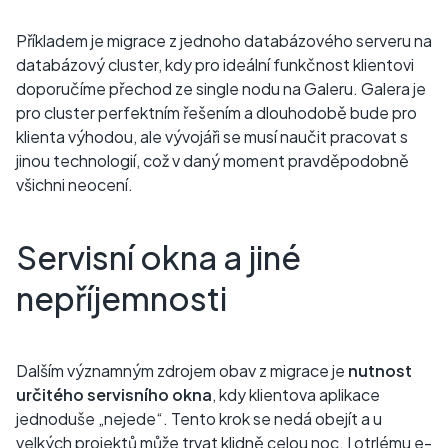
Příkladem je migrace z jednoho databázového serveru na
databázový cluster, kdy pro ideální funkčnost klientovi
doporučíme přechod ze single nodu na Galeru. Galera je
pro cluster perfektním řešením a dlouhodobě bude pro
klienta výhodou, ale vývojáři se musí naučit pracovat s
jinou technologií, což v daný moment pravděpodobně
všichni neocení.
Servisní okna a jiné
nepříjemnosti
Dalším významným zdrojem obav z migrace je
nutnost
určitého servisního okna
, kdy klientova aplikace
jednoduše „nejede“. Tento krok se nedá obejít a u
velkých projektů může trvat klidně celou noc. I otrlému e-