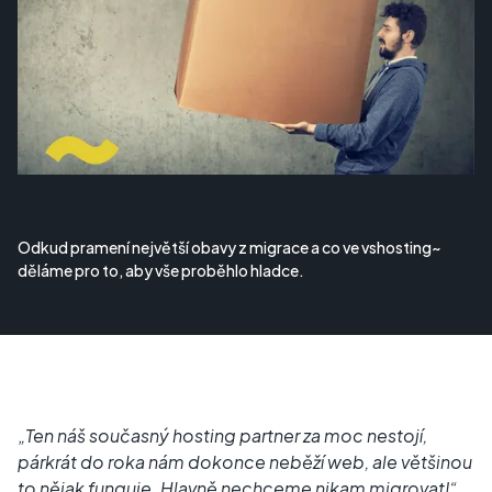
Odkud pramení největší obavy z migrace a co ve vshosting~
děláme pro to, aby vše proběhlo hladce.
„Ten náš současný hosting partner za moc nestojí,
párkrát do roka nám dokonce neběží web, ale většinou
to nějak funguje. Hlavně nechceme nikam migrovat!“