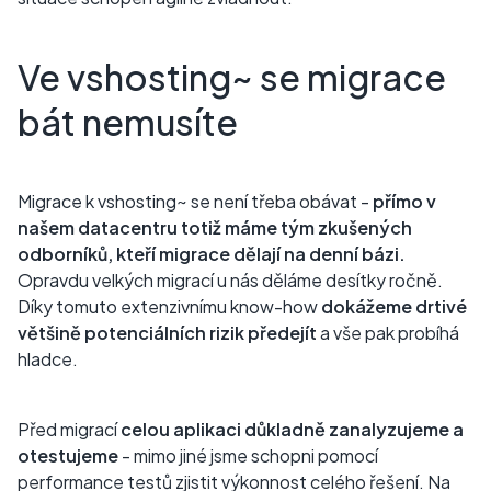
Ve vshosting~ se migrace
bát nemusíte
Migrace k vshosting~ se není třeba obávat -
přímo v
našem datacentru totiž máme tým zkušených
odborníků, kteří migrace dělají na denní bázi.
Opravdu velkých migrací u nás děláme desítky ročně.
Díky tomuto extenzivnímu know-how
dokážeme drtivé
většině potenciálních rizik předejít
a vše pak probíhá
hladce.
Před migrací
celou aplikaci důkladně zanalyzujeme a
otestujeme
- mimo jiné jsme schopni pomocí
performance testů zjistit výkonnost celého řešení. Na