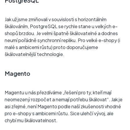
PostgreSQL
Jak už jsme zmiňovali v souvislosti s horizontálním
škálováním, PostgreSQL se rychle stane u velkých e-
shopů brzdou. Je velmi špatně škálovatelné a dodnes
neumí pořádně synchronní repliku. Pro velké e-shopy (i
malé s ambicemi růstu) proto doporučujeme
škálovatelnější technologie.
Magento
Magentu u nás přezdíváme „řešení pro ty, kteří mají
neomezený rozpočet a nemají potřebu škálovat“. Jak je
asi zřejmé, není Magento podle naší zkušenosti vhodné
pro e-shopy s ambicemi růstu. Sice ulehčí vývoj, ale
chybí mu škálovatelnost.