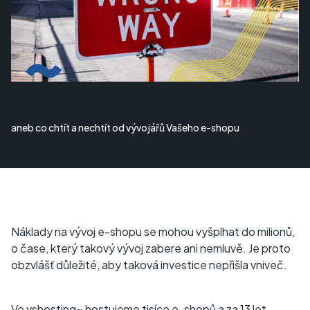
aneb co chtít a nechtít od vývojářů Vašeho e-shopu
Náklady na vývoj e-shopu se mohou vyšplhat do milionů,
o čase, který takový vývoj zabere ani nemluvě. Je proto
obzvlášť důležité, aby taková investice nepřišla vniveč.
Ve vshosting~ hostujeme tisíce e-shopů a za 13 let