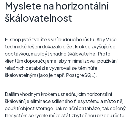
Myslete na horizontální
škálovatelnost
E-shop jistě tvoříte s vizí budoucího růstu. Aby Vaše
technické řešení dokázalo držet krok se zvyšující se
poptávkou, musí být snadno škálovatelné. Proto
klientům doporučujeme, aby minimalizovali používání
relačních databází a vyvarovali se těm hůře
škálovatelným (jako je např. PostgreSQL).
Dalším vhodným krokem usnadňujícím horizontální
škálování je eliminace sdíleného filesystému a místo něj
použití object storage. Jak relační databáze, tak sdílený
filesystém se rychle může stát zbytečnou brzdou růstu.