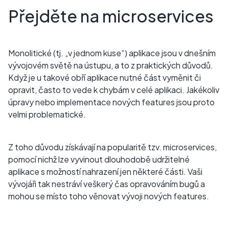
Přejděte na microservices
Monolitické (tj. „v jednom kuse“) aplikace jsou v dnešním
vývojovém světě na ústupu, a to z praktických důvodů.
Když je u takové obří aplikace nutné část vyměnit či
opravit, často to vede k chybám v celé aplikaci. Jakékoliv
úpravy nebo implementace nových features jsou proto
velmi problematické.
Z toho důvodu získávají na popularitě tzv. microservices,
pomocí nichž lze vyvinout dlouhodobě udržitelné
aplikace s možností nahrazení jen některé části. Vaši
vývojáři tak nestráví veškerý čas opravováním bugů a
mohou se místo toho věnovat vývoji nových features.