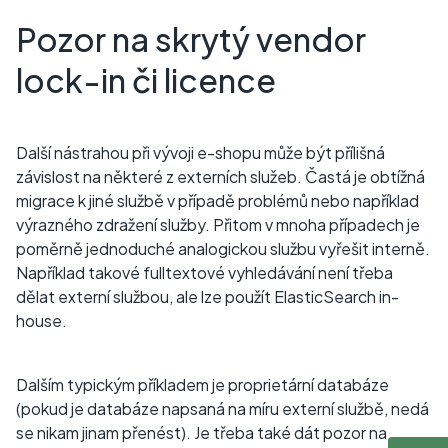
Pozor na skrytý vendor
lock-in či licence
Další nástrahou při vývoji e-shopu může být přílišná
závislost na některé z externích služeb. Častá je obtížná
migrace k jiné službě v případě problémů nebo například
výrazného zdražení služby. Přitom v mnoha případech je
poměrně jednoduché analogickou službu vyřešit interně.
Například takové fulltextové vyhledávání není třeba
dělat externí službou, ale lze použít ElasticSearch in-
house.
Dalším typickým příkladem je proprietární databáze
(pokud je databáze napsaná na míru externí službě, nedá
se nikam jinam přenést). Je třeba také dát pozor na