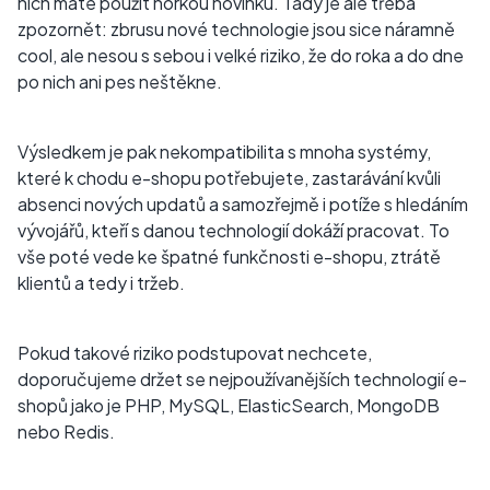
nich máte použít horkou novinku. Tady je ale třeba
zpozornět: zbrusu nové technologie jsou sice náramně
cool, ale nesou s sebou i velké riziko, že do roka a do dne
po nich ani pes neštěkne.
Výsledkem je pak nekompatibilita s mnoha systémy,
které k chodu e-shopu potřebujete, zastarávání kvůli
absenci nových updatů a samozřejmě i potíže s hledáním
vývojářů, kteří s danou technologií dokáží pracovat. To
vše poté vede ke špatné funkčnosti e-shopu, ztrátě
klientů a tedy i tržeb.
Pokud takové riziko podstupovat nechcete,
doporučujeme držet se nejpoužívanějších technologií e-
shopů jako je PHP, MySQL, ElasticSearch, MongoDB
nebo Redis.