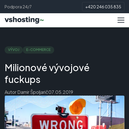
Podpora 24/7
+420 246 035 835
VÝVOJ
E-COMMERCE
Milionové vývojové
fuckups
Autor
Damir Špoljarič
07.05.2019