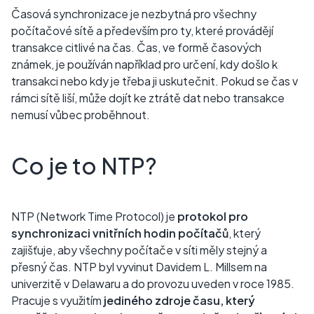
Časová synchronizace je nezbytná pro všechny
počítačové sítě a především pro ty, které provádějí
transakce citlivé na čas. Čas, ve formě časových
známek, je používán například pro určení, kdy došlo k
transakci nebo kdy je třeba ji uskutečnit. Pokud se čas v
rámci sítě liší, může dojít ke ztrátě dat nebo transakce
nemusí vůbec proběhnout.
Co je to NTP?
NTP (Network Time Protocol) je
protokol pro
synchronizaci vnitřních hodin počítačů
, který
zajišťuje, aby všechny počítače v síti měly stejný a
přesný čas. NTP byl vyvinut Davidem L. Millsem na
univerzitě v Delawaru a do provozu uveden v roce 1985.
Pracuje s využitím
jediného zdroje času, který