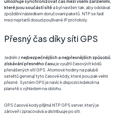
umožňuje synchronizovat čas mezi všemi zařízeními,
které jsou součástí sítě
a byl navržen tak, aby odolával
zpoždění následkem doručovaní paketů. NTP se řadí
mezi nejstarší dosud používané IP protokoly.
Přesný čas díky síti GPS
Jedním z
nejbezpečnějších a nejpřesnějších způsobů
získávání přesného času
je využití časových kódů
přenášených sítí GPS. Atomové hodiny na palubě
satelitů generují tyto časové kódy, které jsou pak velmi
přesné. Systém GPS je navíc k dispozici kdekoli na
planetě s výhledem na oblohu.
GPS časové kody přijímá NTP GPS server, který je
zároveň i zpracovává a distribuuje po síti.