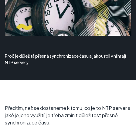
Proč je důležitá přesná synchronizace času a jakou roli v ní hrají
NTP servery.
Předtím, než se dostaneme k tomu, co je to NTP server a
jaké je jeho využití, je třeba zmínit důležitost přesné
synchronizace času.