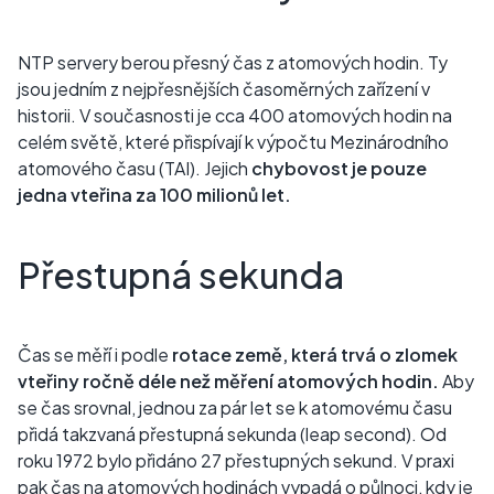
NTP servery berou přesný čas z atomových hodin. Ty
jsou jedním z nejpřesnějších časoměrných zařízení v
historii. V současnosti je cca 400 atomových hodin na
celém světě, které přispívají k výpočtu Mezinárodního
atomového času (TAI). Jejich
chybovost je pouze
jedna vteřina za 100 milionů let.
Přestupná sekunda
Čas se měří i podle
rotace země, která trvá o zlomek
vteřiny ročně déle než měření atomových hodin.
Aby
se čas srovnal, jednou za pár let se k atomovému času
přidá takzvaná přestupná sekunda (leap second). Od
roku 1972 bylo přidáno 27 přestupných sekund. V praxi
pak čas na atomových hodinách vypadá o půlnoci, kdy je