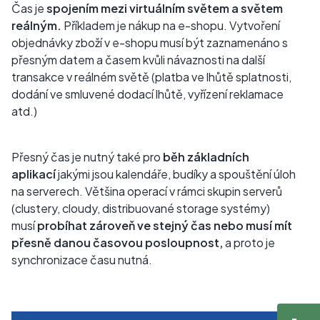
Čas je
spojením mezi virtuálním světem a světem
reálným.
Příkladem je nákup na e-shopu. Vytvoření
objednávky zboží v e-shopu musí být zaznamenáno s
přesným datem a časem kvůli návaznosti na další
transakce v reálném světě (platba ve lhůtě splatnosti,
dodání ve smluvené dodací lhůtě, vyřízení reklamace
atd.)
Přesný čas je nutný také pro
běh základních
aplikací
jakými jsou kalendáře, budíky a spouštění úloh
na serverech. Většina operací v rámci skupin serverů
(clustery, cloudy, distribuované storage systémy)
musí
probíhat zároveň ve stejný čas nebo musí mít
přesně danou časovou posloupnost,
a proto je
synchronizace času nutná.