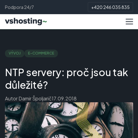
Podpora 24/7
+420 246 035 835
VÝVOJ
E-COMMERCE
NTP servery: proč jsou tak
důležité?
Autor
Damir Špoljarič
17.09.2018