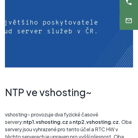
NTP ve vshosting~
vshosting~ provozuje dva fyzické časové
servery:
ntp1.vshosting.cz
a
ntp2.vshosting.cz.
Oba
servery jsou vyhrazené pro tento účel a RTC HW v
těchto serverech je upraven pro vyšší přesnost. Oba