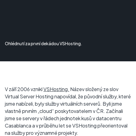
Ohlédnutí za první dekádou VSHosting.
V září 2006 vznikl
VSHosting.
Název složený ze slov
Virtual Server Hosting napovídal, že původní služby, které
jsme nabízeli, byly služby virtuálních serverů. Byli jsme
vlastně prvním „cloud“ poskytovatelem v ČR. Začínali
jsme se servery v řádech jednotek kusů v datacentru
Casablanca a v průběhu let se VSHosting přeorientoval
na služby pro významné projekty.