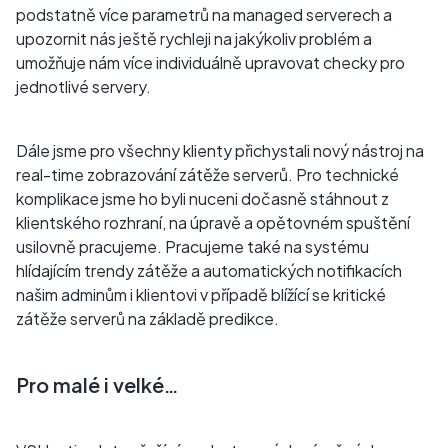
podstatně více parametrů na managed serverech a
upozornit nás ještě rychleji na jakýkoliv problém a
umožňuje nám více individuálně upravovat checky pro
jednotlivé servery.
Dále jsme pro všechny klienty přichystali nový nástroj na
real-time zobrazování zátěže serverů. Pro technické
komplikace jsme ho byli nuceni dočasně stáhnout z
klientského rozhraní, na úpravě a opětovném spuštění
usilovně pracujeme. Pracujeme také na systému
hlídajícím trendy zátěže a automatických notifikacích
našim adminům i klientovi v případě blížící se kritické
zátěže serverů na základě predikce.
Pro malé i velké…