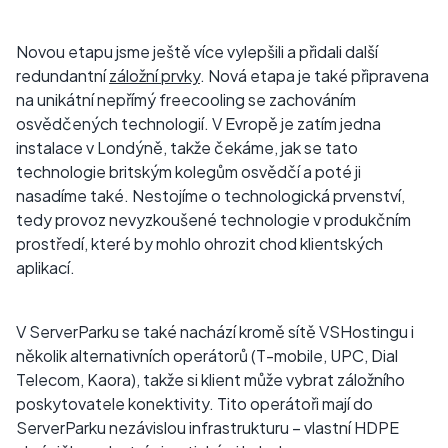
Novou etapu jsme ještě více vylepšili a přidali další
redundantní
záložní prvky
. Nová etapa je také připravena
na unikátní nepřímý freecooling se zachováním
osvědčených technologií. V Evropě je zatím jedna
instalace v Londýně, takže čekáme, jak se tato
technologie britským kolegům osvědčí a poté ji
nasadíme také. Nestojíme o technologická prvenství,
tedy provoz nevyzkoušené technologie v produkčním
prostředí, které by mohlo ohrozit chod klientských
aplikací.
V ServerParku se také nachází kromě sítě VSHostingu i
několik alternativních operátorů (T-mobile, UPC, Dial
Telecom, Kaora), takže si klient může vybrat záložního
poskytovatele konektivity. Tito operátoři mají do
ServerParku nezávislou infrastrukturu – vlastní HDPE