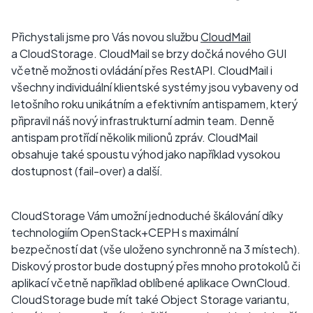
Přichystali jsme pro Vás novou službu
CloudMail
a CloudStorage. CloudMail se brzy dočká nového GUI
včetně možnosti ovládání přes RestAPI. CloudMail i
všechny individuální klientské systémy jsou vybaveny od
letošního roku unikátním a efektivním antispamem, který
připravil náš nový infrastrukturní admin team. Denně
antispam protřídí několik milionů zpráv. CloudMail
obsahuje také spoustu výhod jako například vysokou
dostupnost (fail-over) a další.
CloudStorage Vám umožní jednoduché škálování díky
technologiím OpenStack+CEPH s maximální
bezpečností dat (vše uloženo synchronně na 3 místech).
Diskový prostor bude dostupný přes mnoho protokolů či
aplikací včetně například oblíbené aplikace OwnCloud.
CloudStorage bude mít také Object Storage variantu,