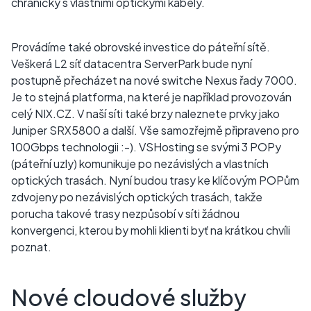
chráničky s vlastními optickými kabely.
Provádíme také obrovské investice do páteřní sítě.
Veškerá L2 síť datacentra ServerPark bude nyní
postupně přecházet na nové switche Nexus řady 7000.
Je to stejná platforma, na které je například provozován
celý NIX.CZ. V naší síti také brzy naleznete prvky jako
Juniper SRX5800 a další. Vše samozřejmě připraveno pro
100Gbps technologii :-). VSHosting se svými 3 POPy
(páteřní uzly) komunikuje po nezávislých a vlastních
optických trasách. Nyní budou trasy ke klíčovým POPům
zdvojeny po nezávislých optických trasách, takže
porucha takové trasy nezpůsobí v síti žádnou
konvergenci, kterou by mohli klienti byť na krátkou chvíli
poznat.
Nové cloudové služby