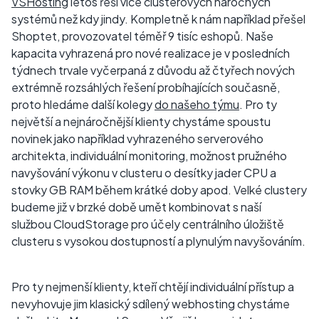
VSHosting
letos řeší více clusterových náročných
systémů než kdy jindy. Kompletně k nám například přešel
Shoptet, provozovatel téměř 9 tisíc eshopů. Naše
kapacita vyhrazená pro nové realizace je v posledních
týdnech trvale vyčerpaná z důvodu až čtyřech nových
extrémně rozsáhlých řešení probíhajících současně,
proto hledáme další kolegy
do našeho týmu
. Pro ty
největší a nejnáročnější klienty chystáme spoustu
novinek jako například vyhrazeného serverového
architekta, individuální monitoring, možnost pružného
navyšování výkonu v clusteru o desítky jader CPU a
stovky GB RAM během krátké doby apod. Velké clustery
budeme již v brzké době umět kombinovat s naší
službou CloudStorage pro účely centrálního úložiště
clusteru s vysokou dostupností a plynulým navyšováním.
Pro ty nejmenší klienty, kteří chtějí individuální přístup a
nevyhovuje jim klasický sdílený webhosting chystáme