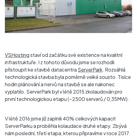
VSHosting
staví od začátku své existence na kvalitní
infrastruktuře. I z tohoto důvodu jsme se rozhodli
přistoupit ke stavbě datacentra
ServerPark
. Rozsáhlá
technologická stavba byla poměrně velké sousto. Tisíce
hodin plánování a nervů na stavbě se ale nakonec
vyplatilo. ServerPark byl v létě 2015 zkolaudován pro
první technologickou etapu (~2500 serverů / 0,35MW).
V létě 2016 jsme již zaplnili 40% celkových kapacit
ServerParku a proběhla kolaudace druhé etapy. Zbývá
nám poslední, třetí etapa, kterou připravíme v roce 2017.