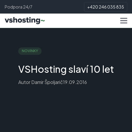
Podpora 24/7
+420 246 035 835
NOVINKY
VSHosting slaví 10 let
Autor
Damir Špoljarič
19.09.2016