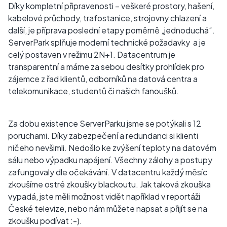
Díky kompletní připravenosti – veškeré prostory, hašení,
kabelové průchody, trafostanice, strojovny chlazení a
další, je příprava poslední etapy poměrně „jednoduchá“.
ServerPark splňuje moderní technické požadavky a je
celý postaven v režimu 2N+1. Datacentrum je
transparentní a máme za sebou desítky prohlídek pro
zájemce z řad klientů, odborníků na datová centra a
telekomunikace, studentů či našich fanoušků.
Za dobu existence ServerParku jsme se potýkali s 12
poruchami. Díky zabezpečení a redundanci si klienti
ničeho nevšimli. Nedošlo ke zvýšení teploty na datovém
sálu nebo výpadku napájení. Všechny zálohy a postupy
zafungovaly dle očekávání. V datacentru každý měsíc
zkoušíme ostré zkoušky blackoutu. Jak taková zkouška
vypadá, jste měli možnost vidět například v reportáži
České televize, nebo nám můžete napsat a přijít se na
zkoušku podívat :-).