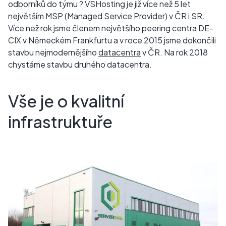
odborníků do týmu ? VSHosting je již více než 5 let
největším MSP (Managed Service Provider) v ČR i SR.
Více než rok jsme členem největšího peering centra DE-
CIX v Německém Frankfurtu a v roce 2015 jsme dokončili
stavbu nejmodernějšího
datacentra
v ČR. Na rok 2018
chystáme stavbu druhého datacentra.
Vše je o kvalitní
infrastruktuře