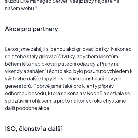
službu Lite Managed Server. Vše již brzy najdete na
našem webu ?
Akce pro partnery
Letos jsme zahájili slíbenou akci grilovací pátky. Nakonec
se z toho staly grilovací čtvrtky, abychom klientům
během léta neblokovali páteční odjezdy z Prahy na
víkendy a zahájení těchto akcí bylo posunuto vzhledem k
výstavbě další etapy
ServerParku
a instalací nových
generátorů. Poprvé jsme také pro klienty připravili
odbornou besedu, která se konala v Node5 a setkala se
s pozitivním ohlasem, a proto na konec roku chystáme
další podobné akce.
ISO, členství a další