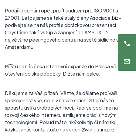
Podařilo se nám opět projít auditem pro ISO 9001 a
27001. Letos jsme se také staly členy
Asociace.biz
–
podívejte se na náš profil s obrázkovou prezentací.
Chystáme také vstup a zapojení do AMS-IX – 2.
největšího peeringového centra na světě sídlícího v
Amsterdamu.
Příští rok nás čeká intenzivní expanze do Polska včetně
otevření polské pobočky. Držte nám palce.
Děkujeme za Vaši přízeň. Vězte, že děláme pro Vaši
spokojenost vše, co je v našich silách. Stojí nás to
spoustu úsilí a probdělých nocí. Rádi se podílíme na
rozvoji českého internetu a milujeme práci s novými
technologiemi. Pokud máte jakýkoliv tip či námitku,
kdykoliv nás kontaktujte na
vedeni@vshosting.cz