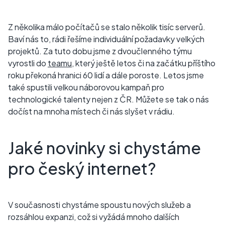
Z několika málo počítačů se stalo několik tisíc serverů.
Baví nás to, rádi řešíme individuální požadavky velkých
projektů. Za tuto dobu jsme z dvoučlenného týmu
vyrostli do
teamu
, který ještě letos či na začátku příštího
roku překoná hranici 60 lidí a dále poroste. Letos jsme
také spustili velkou náborovou kampaň pro
technologické talenty nejen z ČR. Můžete se tak o nás
dočíst na mnoha místech či nás slyšet v rádiu.
Jaké novinky si chystáme
pro český internet?
V současnosti chystáme spoustu nových služeb a
rozsáhlou expanzi, což si vyžádá mnoho dalších