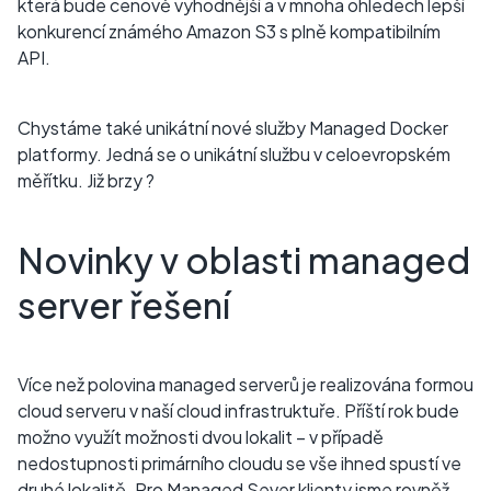
která bude cenově výhodnější a v mnoha ohledech lepší
konkurencí známého Amazon S3 s plně kompatibilním
API.
Chystáme také unikátní nové služby Managed Docker
platformy. Jedná se o unikátní službu v celoevropském
měřítku. Již brzy ?
Novinky v oblasti managed
server řešení
Více než polovina managed serverů je realizována formou
cloud serveru v naší cloud infrastruktuře. Příští rok bude
možno využít možnosti dvou lokalit – v případě
nedostupnosti primárního cloudu se vše ihned spustí ve
druhé lokalitě. Pro
Managed Sever
klienty jsme rovněž