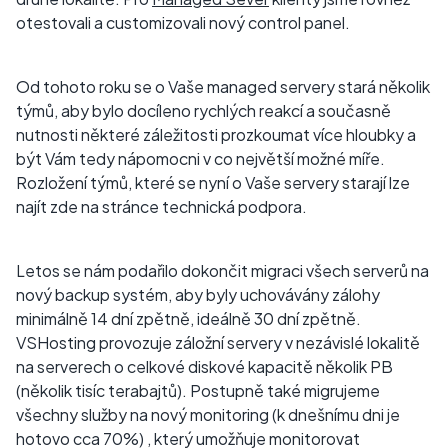
otestovali a customizovali nový control panel.
Od tohoto roku se o Vaše managed servery stará několik
týmů, aby bylo docíleno rychlých reakcí a současně
nutnosti některé záležitosti prozkoumat více hloubky a
být Vám tedy nápomocni v co největší možné míře.
Rozložení týmů, které se nyní o Vaše servery starají lze
najít zde na stránce technická podpora.
Letos se nám podařilo dokončit migraci všech serverů na
nový backup systém, aby byly uchovávány zálohy
minimálně 14 dní zpětně, ideálně 30 dní zpětně.
VSHosting provozuje záložní servery v nezávislé lokalitě
na serverech o celkové diskové kapacitě několik PB
(několik tisíc terabajtů). Postupně také migrujeme
všechny služby na nový monitoring (k dnešnímu dni je
hotovo cca 70%) , který umožňuje monitorovat