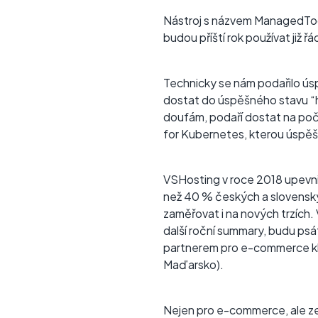
Nástroj s názvem ManagedTools
budou příští rok používat již ř
Technicky se nám podařilo úsp
dostat do úspěšného stavu “ha
doufám, podaří dostat na poč
for Kubernetes, kterou úspěšn
VSHosting v roce 2018 upevni
než 40 % českých a slovenský
zaměřovat i na nových trzích
další roční summary, budu psát
partnerem pro e-commerce kli
Maďarsko).
Nejen pro e-commerce, ale ze