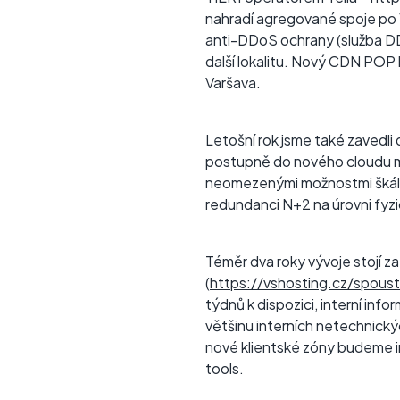
nahradí agregované spoje po 
anti-DDoS ochrany (služba DDo
další lokalitu. Nový CDN POP 
Varšava.
Letošní rok jsme také zavedl
postupně do nového cloudu mi
neomezenými možnostmi škálo
redundanci N+2 na úrovni fyz
Téměr dva roky vývoje stojí 
(
https://vshosting.cz/spous
týdnů k dispozici, interní in
většinu interních netechnic
nové klientské zóny budeme 
tools.