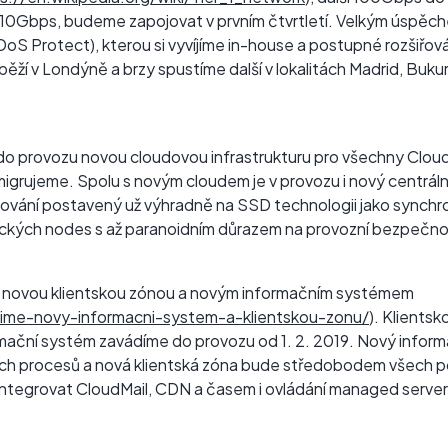
10Gbps, budeme zapojovat v prvním čtvrtletí. Velkým úspěche
S Protect), kterou si vyvíjíme in-house a postupné rozšiřován
běží v Londýně a brzy spustíme další v lokalitách Madrid, Buk
i do provozu novou cloudovou infrastrukturu pro všechny Clo
grujeme. Spolu s novým cloudem je v provozu i nový centráln
vání postavený už výhradně na SSD technologii jako synchr
ických nodes s až paranoidním důrazem na provozní bezpečno
za novou klientskou zónou a novým informačním systémem
time-novy-informacni-system-a-klientskou-zonu/
). Klientsko
formační systém zavádíme do provozu od 1. 2. 2019. Nový info
kých procesů a nová klientská zóna bude středobodem všech 
integrovat CloudMail, CDN a časem i ovládání managed ser