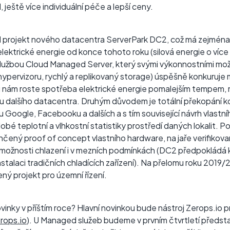
 ještě více individuální péče a lepší ceny.
 projekt nového datacentra ServerPark DC2, což má zejména d
elektrické energie od konce tohoto roku (silová energie o více
službou Cloud Managed Server, který svými výkonnostními m
ni hypervizoru, rychlý a replikovaný storage) úspěšně konkuruj
 nám roste spotřeba elektrické energie pomalejším tempem, n
avbu dalšího datacentra. Druhým důvodem je totální překopán
Google, Facebooku a dalších a s tím související návrh vlastn
obé teplotní a vlhkostní statistiky prostředí daných lokalit. 
nčený proof of concept vlastního hardware, na jaře verifikov
možnosti chlazení i v mezních podmínkách (DC2 předpokládá 
nstalaci tradičních chladících zařízení). Na přelomu roku 201
ný projekt pro územní řízení.
vinky v příštím roce? Hlavní novinkou bude nástroj Zerops.io 
rops.io
). U Managed služeb budeme v prvním čtvrtletí předst