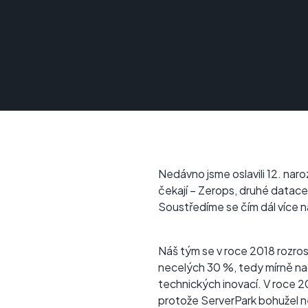
Nedávno jsme oslavili 12. naro
čekají – Zerops, druhé datace
Soustředíme se čím dál více n
Náš tým se v roce 2018 rozros
necelých 30 %, tedy mírně nad 
technických inovací. V roce 
protože ServerPark bohužel ne