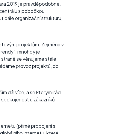
jara 2019 je pravděpodobné,
 centrálu s pobočkou
 dále organizační strukturu,
rnetovým projektům. Zejména v
 trendy”, mnohdy je
í straně se věnujeme stále
ládáme provoz projektů, do
ím dál více, a se kterými rád
ou spokojenost u zákazníků
ternetu (přímé propojení s
 globálního internetu, které