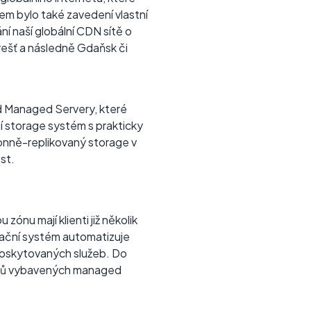
m bylo také zavedení vlastní
í naší globální CDN sítě o
urešť a následně Gdaňsk či
ud Managed Servery, které
í storage systém s prakticky
onně-replikovaný storage v
st.
u zónu mají klienti již několik
rmační systém automatizuje
poskytovaných služeb. Do
verů vybavených managed