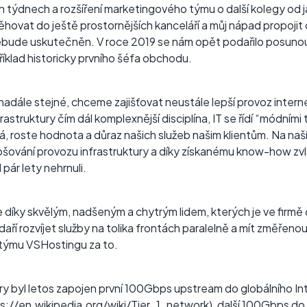
 týdnech a rozšíření marketingového týmu o další kolegy od 
hovat do ještě prostornějších kanceláří a můj nápad propojit
nebude uskutečněn. V roce 2019 se nám opět podařilo posunout
íklad historicky prvního šéfa obchodu.
nadále stejné, chceme zajišťovat neustále lepší provoz inte
rastruktury čím dál komplexnější disciplína, IT se řídí “módními
, roste hodnota a důraz našich služeb našim klientům. Na naš
epšování provozu infrastruktury a díky získanému know-how zv
pár lety nehrnuli.
 díky skvělým, nadšeným a chytrým lidem, kterých je ve firmě č
daří rozvíjet služby na tolika frontách paralelně a mít změřen
 týmu VSHostingu za to.
ury byl letos zapojen první 100Gbps upstream do globálního In
s://en.wikipedia.org/wiki/Tier_1_network
), další 100Gbps do