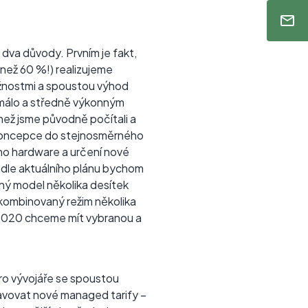
va důvody. Prvním je fakt,
 než 60 %!) realizujeme
ožnostmi a spoustou výhod
e málo a středně výkonným
ež jsme původně počítali a
í koncepce do stejnosměrného
ího hardware a určení nové
Podle aktuálního plánu bychom
aný model několika desítek
kombinovaný režim několika
9/2020 chceme mít vybranou a
pro vývojáře se spoustou
avovat nové managed tarify –