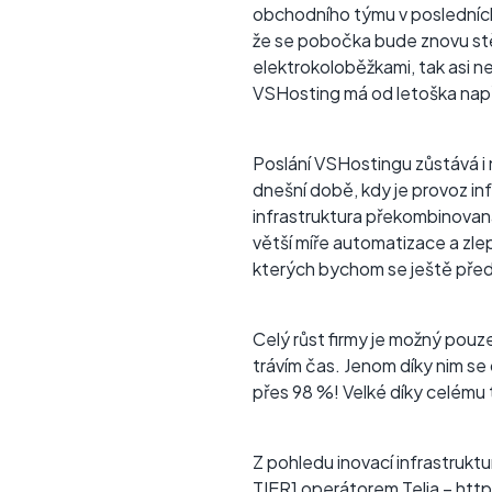
obchodního týmu v posledních
že se pobočka bude znovu stě
elektrokoloběžkami, tak asi 
VSHosting má od letoška např
Poslání VSHostingu zůstává i 
dnešní době, kdy je provoz inf
infrastruktura překombinovaná
větší míře automatizace a zl
kterých bychom se ještě před 
Celý růst firmy je možný pouze
trávím čas. Jenom díky nim se 
přes 98 %! Velké díky celému
Z pohledu inovací infrastrukt
TIER1 operátorem Telia –
http