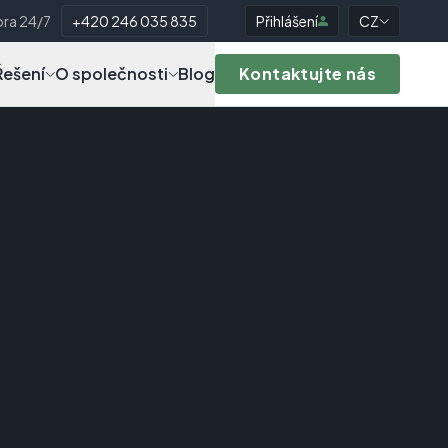
ra 24/7
+420 246 035 835
Přihlášení
CZ
Řešení
O společnosti
Blog
Kontaktujte nás