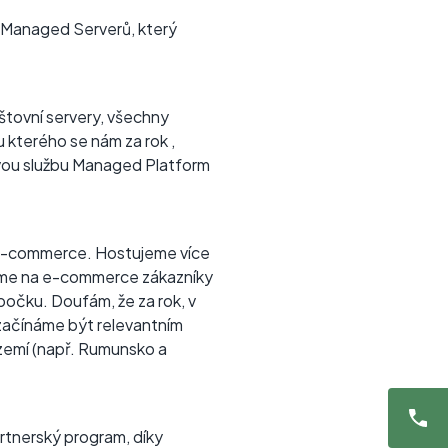
le Managed Serverů, který
štovní servery, všechny
 kterého se nám za rok ,
ovou službu Managed Platform
t e-commerce. Hostujeme více
deme na e-commerce zákazníky
očku. Doufám, že za rok, v
a začínáme být relevantním
zemí (např. Rumunsko a
rtnerský program, díky