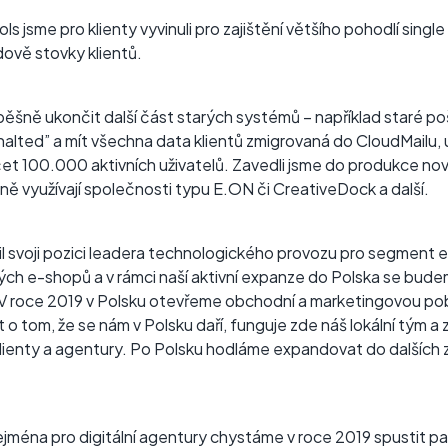
 jsme pro klienty vyvinuli pro zajištění většího pohodlí sing
ádově stovky klientů.
ěšně ukončit další část starých systémů – například staré po
lted” a mít všechna data klientů zmigrovaná do CloudMailu, u
et 100.000 aktivních uživatelů. Zavedli jsme do produkce n
ě využívají společnosti typu E.ON či CreativeDock a další.
l svoji pozici leadera technologického provozu pro segmen
ch e-shopů a v rámci naší aktivní expanze do Polska se bu
. V roce 2019 v Polsku otevřeme obchodní a marketingovou pob
 o tom, že se nám v Polsku daří, funguje zde náš lokální tým 
enty a agentury. Po Polsku hodláme expandovat do dalších 
jména pro digitální agentury chystáme v roce 2019 spustit pa