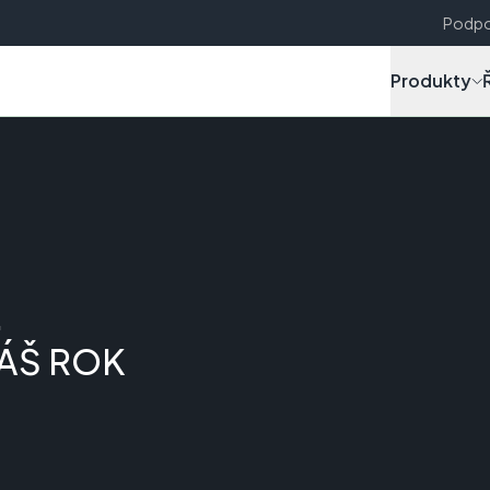
Podpo
Produkty
.
NÁŠ ROK