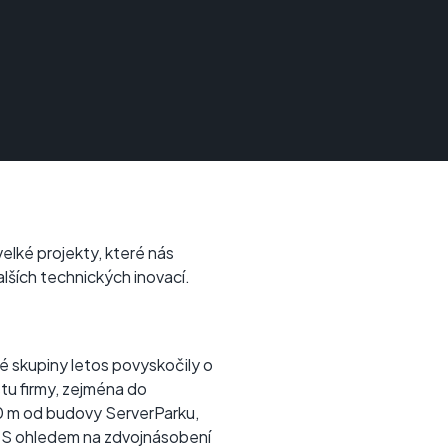
velké projekty, které nás
lších technických inovací.
é skupiny letos povyskočily o
stu firmy, zejména do
0 m od budovy ServerParku,
ý. S ohledem na zdvojnásobení