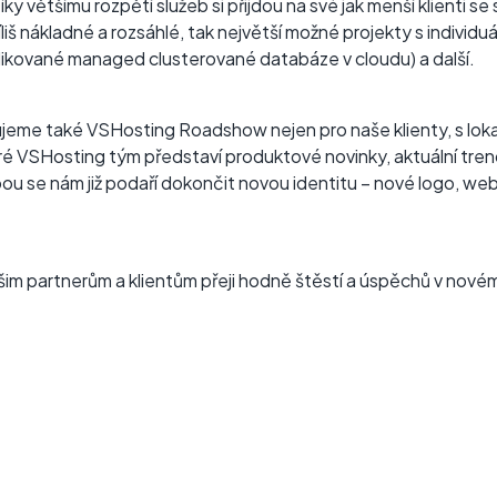
y většímu rozpětí služeb si přijdou na své jak menší klienti s
liš nákladné a rozsáhlé, tak největší možné projekty s individ
ikované managed clusterované databáze v cloudu) a další.
eme také VSHosting Roadshow nejen pro naše klienty, s lokali
ré VSHosting tým představí produktové novinky, aktuální tren
ou se nám již podaří dokončit novou identitu – nové logo, web 
m partnerům a klientům přeji hodně štěstí a úspěchů v nové