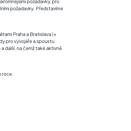
e skromnějšími požadavky, pro
uálními požadavky. Představíme
tami Praha a Bratislava (+
dy pro vývojáře a spoustu
a další, na čemž také aktivně
m roce.