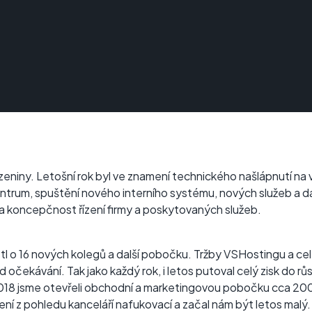
zeniny. Letošní rok byl ve znamení technického našlápnutí na 
ntrum, spuštění nového interního systému, nových služeb a da
a koncepčnost řízení firmy a poskytovaných služeb.
tl o 16 nových kolegů a další pobočku. Tržby VSHostingu a cel
očekávání. Tak jako každý rok, i letos putoval celý zisk do rů
2018 jsme otevřeli obchodní a marketingovou pobočku cca 20
ní z pohledu kanceláří nafukovací a začal nám být letos mal