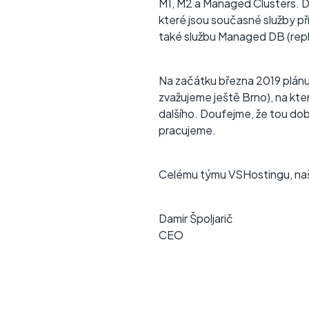
M1, M2 a Managed Clusters. Dík
které jsou současné služby pří
také službu Managed DB (repl
Na začátku března 2019 plánuj
zvažujeme ještě Brno), na kte
dalšího. Doufejme, že tou dob
pracujeme.
Celému týmu VSHostingu, naši
Damir Špoljarič
CEO