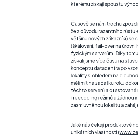
kterému získají spoustu výhod,
Časově se nám trochu zpozdil
že z důvodu razantního růstu 
většinu nových zákazníků se 
(škálování, fail-over na úrov
fyzickým serverům. Díky tomu
získali jsme více času na st
konceptu datacentra po vzoru 
lokality s ohledem na dlouhod
měli mít na začátku roku doko
těchto serverů a otestované 
freecooling režimů a žádnou i
zasmluvněnou lokalitu a zaháje
Jaké nás čekají produktové no
unikátních vlastností (
www.ze