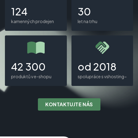
124
30
kamenných prodejen
let na trhu
42 300
od 2018
produktů v e-shopu
spolupráce s vshosting~
KONTAKTUJTE NÁS