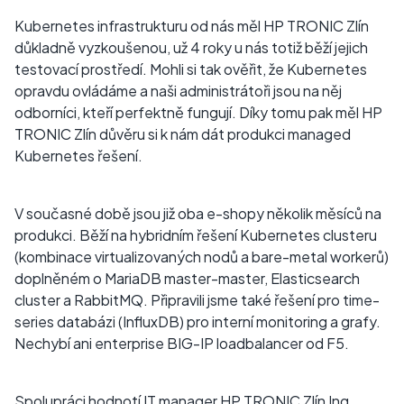
Kubernetes infrastrukturu od nás měl HP TRONIC Zlín
důkladně vyzkoušenou, už 4 roky u nás totiž běží jejich
testovací prostředí. Mohli si tak ověřit, že Kubernetes
opravdu ovládáme a naši administrátoři jsou na něj
odborníci, kteří perfektně fungují. Díky tomu pak měl HP
TRONIC Zlín důvěru si k nám dát produkci managed
Kubernetes řešení.
V současné době jsou již oba e-shopy několik měsíců na
produkci. Běží na hybridním řešení Kubernetes clusteru
(kombinace virtualizovaných nodů a bare-metal workerů)
doplněném o MariaDB master-master, Elasticsearch
cluster a RabbitMQ. Připravili jsme také řešení pro time-
series databázi (InfluxDB) pro interní monitoring a grafy.
Nechybí ani enterprise BIG-IP loadbalancer od F5.
Spolupráci hodnotí IT manager HP TRONIC Zlín Ing.