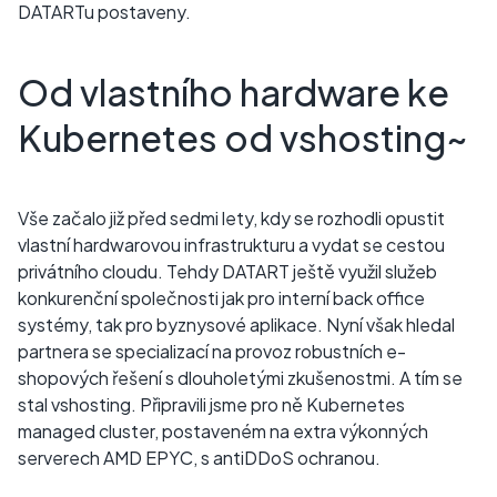
DATARTu postaveny.
Od vlastního hardware ke
Kubernetes od vshosting~
Vše začalo již před sedmi lety, kdy se rozhodli opustit
vlastní hardwarovou infrastrukturu a vydat se cestou
privátního cloudu. Tehdy DATART ještě využil služeb
konkurenční společnosti jak pro interní back office
systémy, tak pro byznysové aplikace. Nyní však hledal
partnera se specializací na provoz robustních e-
shopových řešení s dlouholetými zkušenostmi. A tím se
stal vshosting. Připravili jsme pro ně Kubernetes
managed cluster, postaveném na extra výkonných
serverech AMD EPYC, s antiDDoS ochranou.