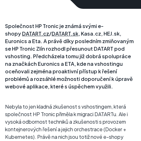
Společnost HP Tronic je známá svými e-
shopy
DATART.cz
/
DATART.sk
, Kasa.cz, HEJ.sk,
Euronics a Eta. A právě díky posledním zmiňovaným
se HP Tronic Zlín rozhodl přesunout DATART pod
vshosting. Předcházela tomu již dobrá spolupráce
na značkách Euronics a ETA, kde na vshostingu
oceňovali zejména proaktivní přístup k řešení
problémů a rozsáhlé možnosti doporučení k úpravě
webové aplikace, které s úspěchem využili.
Nebyla to jen kladná zkušenost s vshostingem, která
společnost HP Tronic přiměla k migraci DATARTu. Ale i
vysoká odbornost techniků a zkušenosti s provozem
kontejnerových řešení a jejich orchestrace (Docker +
Kubernetes). Právě na nich jsou totiž nové e-shopy