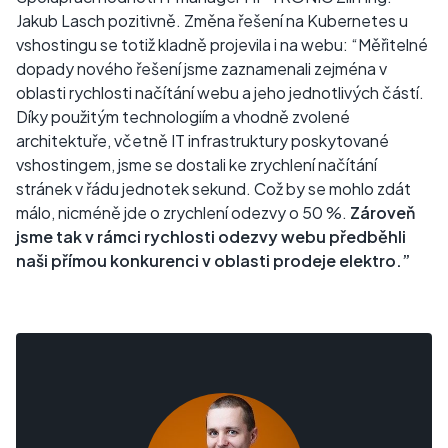
Jakub Lasch pozitivně. Změna řešení na Kubernetes u
vshostingu se totiž kladně projevila i na webu: “Měřitelné
dopady nového řešení jsme zaznamenali zejména v
oblasti rychlosti načítání webu a jeho jednotlivých částí.
Díky použitým technologiím a vhodně zvolené
architektuře, včetně IT infrastruktury poskytované
vshostingem, jsme se dostali ke zrychlení načítání
stránek v řádu jednotek sekund. Což by se mohlo zdát
málo, nicméně jde o zrychlení odezvy o 50 %.
Zároveň
jsme tak v rámci rychlosti odezvy webu předběhli
naši přímou konkurenci v oblasti prodeje elektro.”