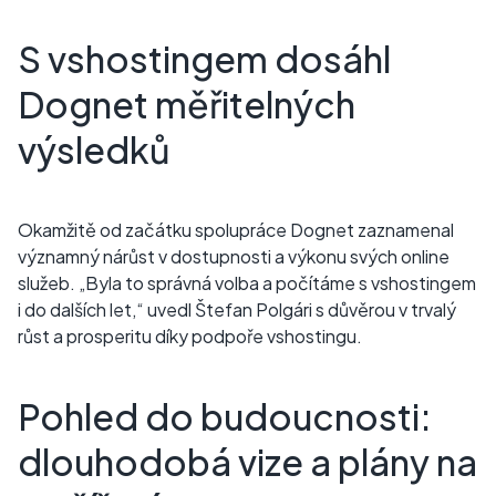
S vshostingem dosáhl
Dognet měřitelných
výsledků
Okamžitě od začátku spolupráce Dognet zaznamenal
významný nárůst v dostupnosti a výkonu svých online
služeb. „Byla to správná volba a počítáme s vshostingem
i do dalších let,“ uvedl Štefan Polgári s důvěrou v trvalý
růst a prosperitu díky podpoře vshostingu.
Pohled do budoucnosti:
dlouhodobá vize a plány na