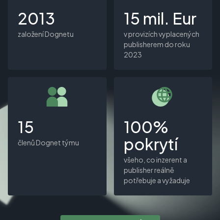
2013
15 mil. Eur
založení Dognetu
v provizích vyplacených
publisherem do roku
2023
15
100%
pokrytí
členů Dognet týmu
všeho, co inzerent a
publisher reálně
potřebuje a vyžaduje