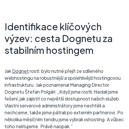
Identifikace klíčových
výzev: cesta Dognetu za
stabilním hostingem
Jak
Dognet
rostl, bylo nutné přejít ze sdíleného
webhostingu na robustnější a spolehlivější hostingovou
infrastrukturu. Jak poznamenal Managing Director
Dognetu Štefan Polgári: „Když jsme rostli, hledali jsme
řešení, jak zajistit co největší dostupnost našich služeb.
Vlastní serverové administrátory jsme nechtěli a
nechceme, takže jsme pátrali po externím partnerovi. Po
několika měsíčním tendru jsme vybrali vshosting. A vůbec
toho nelitujeme. Právě naopak.“