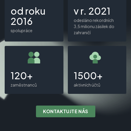
od roku
v r. 2021
2016
odesláno rekordních
3,5 milionu zásilek do
spolupráce
zahraničí
120+
1500+
zaměstnanců
aktivních účtů
KONTAKTUJTE NÁS