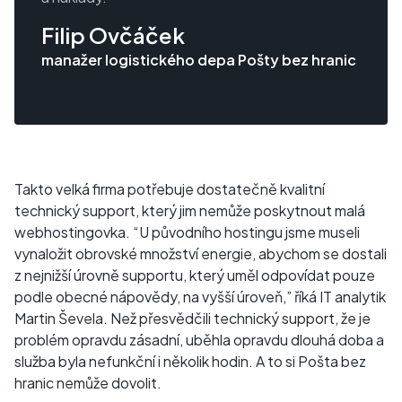
Filip Ovčáček
manažer logistického depa Pošty bez hranic
Takto velká firma potřebuje dostatečně kvalitní
technický support, který jim nemůže poskytnout malá
webhostingovka. “U původního hostingu jsme museli
vynaložit obrovské množství energie, abychom se dostali
z nejnižší úrovně supportu, který uměl odpovídat pouze
podle obecné nápovědy, na vyšší úroveň,” říká IT analytik
Martin Ševela. Než přesvědčili technický support, že je
problém opravdu zásadní, uběhla opravdu dlouhá doba a
služba byla nefunkční i několik hodin. A to si Pošta bez
hranic nemůže dovolit.