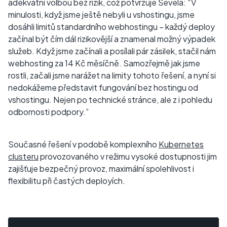
adekvátní volbou bez rizik, což potvrzuje Ševela: “V
minulosti, když jsme ještě nebyli u vshostingu, jsme
dosáhli limitů standardního webhostingu –⁠ každý deploy
začínal být čím dál rizikovější a znamenal možný výpadek
služeb. Když jsme začínali a posílali pár zásilek, stačil nám
webhosting za 14 Kč měsíčně. Samozřejmě jak jsme
rostli, začali jsme narážet na limity tohoto řešení, a nyní si
nedokážeme představit fungování bez hostingu od
vshostingu. Nejen po technické stránce, ale z i pohledu
odbornosti podpory.”
Současné řešení v podobě komplexního
Kubernetes
clusteru
provozovaného v režimu vysoké dostupnosti jim
zajišťuje bezpečný provoz, maximální spolehlivost i
flexibilitu při častých deployích.