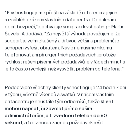
“K vshostingu jsme přešli na základě referencí a jejich
rozsáhlého zázemí vlastního datacentra. Dodali nám
pocit bezpečí,” pochvaluje si migraci k vshosting~ Martin
Ševela. A dodává: “Za největší výhodu považujeme, že
support je velmi zkušený a drtivou většinu problémů je
schopen vyřešit obratem. Navíc nemusíme nikomu
telefonovat ani při urgentních požadavcích, protože
rychlost řešení písemných požadavků je v řádech minut a
je to často rychlejší, než vysvětlit problém po telefonu.”
Podpora pro všechny klienty vshostingu je 24 hodin 7 dní
v týdnu, včetně víkendů a svátků. V našem vlastním
datacentru je neustále tým odborníků, takže
klienti
mohou napsat, či zavolat přímo našim
administrátorům, a ti zvednou telefon do 60
sekund,
a to i v noci
a začnou požadavek řešit.