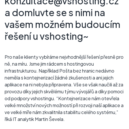
konzultace@vshosting.cz
a domluvte se s nimi na
vašem možném budoucím
řešení u vshosting~
Pro naše klienty vybíráme nejvhodnější řešení přesně pro
ně, na míru. Jsme jim rádcem s hostingovou
infrastrukturou. Například Pošta bez hranic nedávno
neměla s kontejnerizací žádné zkušenosti a ani jejich
aplikace na ni nebyla připravena. Vše se však naučili až za
provozu díky jejich skvělému týmu vývojářů a díky pomoci
od podpory vshostingu. “Kontejnerizace nám otevřela
velké množství nových možností při rozvoji naší aplikace a
ve velké míře nám zkvalitnila stabilitu celého systému,”
říká IT analytik Martin Ševela.