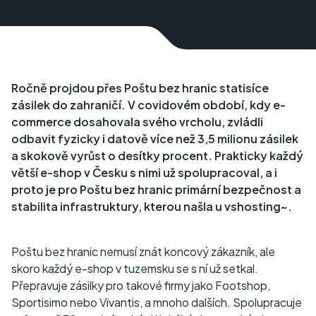
Ročně projdou přes Poštu bez hranic statisíce
zásilek do zahraničí. V covidovém období, kdy e-
commerce dosahovala svého vrcholu, zvládli
odbavit fyzicky i datově více než 3,5 milionu zásilek
a skokově vyrůst o desítky procent. Prakticky každý
větší e-shop v Česku s nimi už spolupracoval, a i
proto je pro Poštu bez hranic primární bezpečnost a
stabilita infrastruktury, kterou našla u vshosting~.
Poštu bez hranic nemusí znát koncový zákazník, ale
skoro každý e-shop v tuzemsku se s ní už setkal.
Přepravuje zásilky pro takové firmy jako Footshop,
Sportisimo nebo Vivantis, a mnoho dalších. Spolupracuje