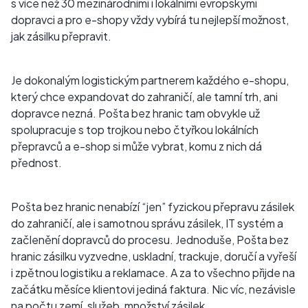
s více než 30 mezinárodními i lokálními evropskými
dopravci a pro e-shopy vždy vybírá tu nejlepší možnost,
jak zásilku přepravit.
Je dokonalým logistickým partnerem každého e-shopu,
který chce expandovat do zahraničí, ale tamní trh, ani
dopravce nezná. Pošta bez hranic tam obvykle už
spolupracuje s top trojkou nebo čtyřkou lokálních
přepravců a e-shop si může vybrat, komu z nich dá
přednost.
Pošta bez hranic nenabízí “jen” fyzickou přepravu zásilek
do zahraničí, ale i samotnou správu zásilek, IT systém a
začlenění dopravců do procesu. Jednoduše, Pošta bez
hranic zásilku vyzvedne, uskladní, trackuje, doručí a vyřeší
i zpětnou logistiku a reklamace. A za to všechno přijde na
začátku měsíce klientovi jediná faktura. Nic víc, nezávisle
na počtu zemí, služeb, množství zásilek.