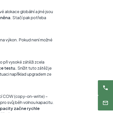
 alokace globální a jiné jsou
lněna
. Stačí pak potřeba
iv na výkon. Pokud není možné
 při vysoké zátěži zcela
ce testu.
Snížit tuto zátěž je
ituaci například upgradem ze
ající COW (copy-on-write) –
pro svůj běh volnou kapacitu.
apacity začne rychle