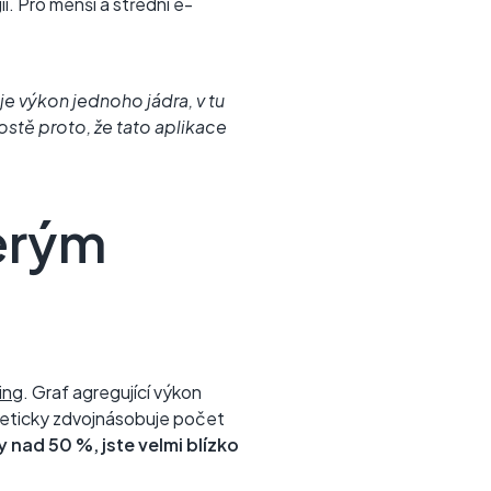
í. Pro menší a střední e-
je výkon jednoho jádra, v tu
ostě proto, že tato aplikace
terým
ing
. Graf agregující výkon
reticky zdvojnásobuje počet
nad 50 %, jste velmi blízko