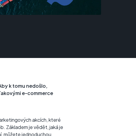
 Aby k tomu nedošlo,
. Takovými e-commerce
marketingových akcích, které
web. Základem je vědět, jaká je
ní, můžete jednoduchou