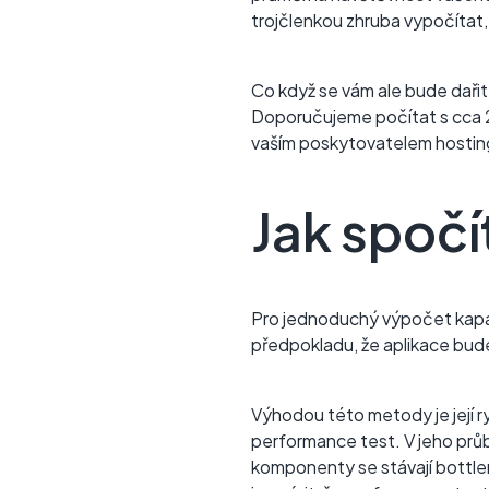
trojčlenkou zhruba vypočítat,
Co když se vám ale bude dařit j
Doporučujeme počítat s cca 20
vaším poskytovatelem hostin
Jak spočí
Pro jednoduchý výpočet kapaci
předpokladu, že aplikace bude
Výhodou této metody je její ry
performance test. V jeho prů
komponenty se stávají bottle