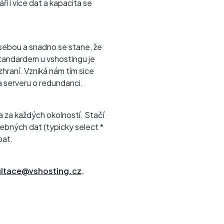
í i více dat a kapacita se
 sebou a snadno se stane, že
standardem u vshostingu je
hraní. Vzniká nám tím sice
na serveru o redundanci.
a za každých okolností. Stačí
bných dat (typicky select *
pat.
ltace@vshosting.cz
.