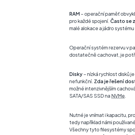
RAM
– operační paměť obvykle
pro každé spojení.
Často se 
malé alokace a jádro systému 
Operační systém rezervu v pam
dostatečně cachovat, je potř
Disky
– nízká rychlost disků 
nefunkční.
Zda je řešení do
možné intenzivnějším cachován
SATA/SAS SSD na
NVMe
.
Nutné je vnímat i kapacitu, pr
tedy například námi používané
Všechny tyto filesystémy spo