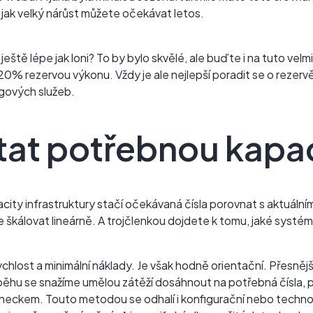
 jak velký nárůst můžete očekávat letos.
eště lépe jak loni? To by bylo skvělé, ale buďte i na tuto velmi
% rezervou výkonu. Vždy je ale nejlepší poradit se o rezervě
gových služeb.
tat potřebnou kapa
ty infrastruktury stačí očekávaná čísla porovnat s aktuálním
 škálovat lineárně. A trojčlenkou dojdete k tomu, jaké systé
chlost a minimální náklady. Je však hodně orientační. Přesnější
běhu se snažíme umělou zátěží dosáhnout na potřebná čísla, p
neckem. Touto metodou se odhalí i konfigurační nebo technol