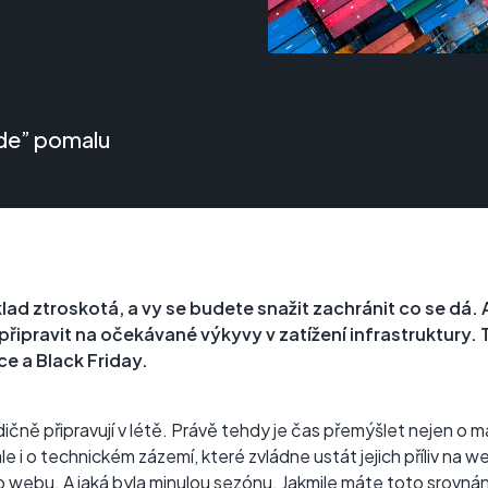
jede” pomalu
ad ztroskotá, a vy se budete snažit zachránit co se dá.
řipravit na očekávané výkyvy v zatížení infrastruktury
e a Black Friday.
dičně připravují v létě. Právě tehdy je čas přemýšlet nejen o 
 ale i o technickém zázemí, které zvládne ustát jejich příliv na 
webu. A jaká byla minulou sezónu. Jakmile máte toto srovná