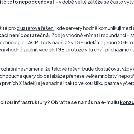
žité toto nepodceňovat
– v době velké zátěže se často vytvář
žité pro
clusterová řešení
, kde servery hodně komunikují mezi
kaci není dostatečná.
Zde je vhodné vnímat i redundanci – 
technologie LACP. Tedy např. z 2x 1GE uděláme jedno 2GE roz
ní vhodné zaplnit více jak 1GE, protože v tu chvíli přicházíme 
E rozhraní neznamená, že takové řešení bude dostačovat vždy 
ednoduchá query do databáze přenese velké množství nepotře
e prvních X řádek) a je snadné i takto velkou šířku pásma vyčer
itou infrastruktury? Obraťte se na nás na e-mailu
konzu