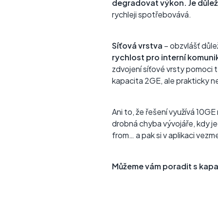
degradovat výkon. Je důle
rychleji spotřebovává.
Síťová vrstva
– obzvlášť důle
rychlost pro interní komuni
zdvojení síťové vrsty pomoci 
kapacita 2GE, ale prakticky ne
Ani to, že řešení využívá 10G
drobná chyba vývojáře, kdy j
from… a pak si v aplikaci vezm
Můžeme vám poradit s kapac