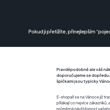
Pokud ji přetížíte, přinejlepším “po
Pravděpodobně ale váš nákl
doporučujeme se dopředu p
špičkami jsou typicky Vánoc
E-shopaři se na Vánoce již tra
přilákají co nejvíce zákazníků,
průměrná návštěvnost vašeho 