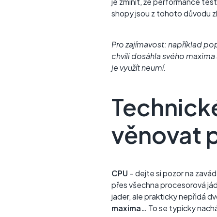
je zmínit, že performance test
shopy jsou z tohoto důvodu 
Pro zajímavost: například po
chvíli dosáhla svého maxima a
je využít neumí.
Technické
věnovat 
CPU
–
dejte si pozor na zavá
přes všechna procesorová jád
jader, ale prakticky nepřidá 
maxima…
To se typicky nachá