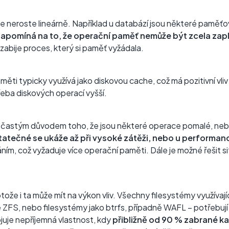
 neroste lineárně. Například u databází jsou některé paměťové
zapomíná na to, že operační paměť nemůže být zcela zap
zabije proces, který si paměť vyžádala.
ěti typicky využívá jako diskovou cache, což má pozitivní vl
eba diskových operací vyšší.
je častým důvodem toho, že jsou některé operace pomalé, nebo
statečné se ukáže až při vysoké zátěži, nebo u performan
ím, což vyžaduje více operační paměti. Dále je možné řešit s
otože i ta může mít na výkon vliv. Všechny filesystémy využív
 ZFS, nebo filesystémy jako btrfs, případně WAFL – potřebují 
juje nepříjemná vlastnost, kdy
přibližně od 90 % zabrané k