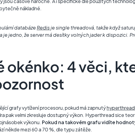
y jsou časově náročné. A i specifické dle použitých technologi
zbytečně nákladné.
pulární databáze
Redis
je single threadová, takže když saturu
 je jedno, že server má desítky volných jader k dispozici. Pr
 okénko: 4 věci, k
pozornost
dějící grafy vytížení procesoru, pokud má zapnutý
hyperthread
ra pak velmi zkresluje dostupný výkon. Hyperthread sice teo
dvojnásobek výkonu.
Pokud na takovém grafu vidíte hodnoty 
zí někde mezi 60 a 70 %, dle typu zátěže.