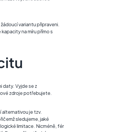
 žádoucí variantu připraveni.
 kapacity na míru přímo s
citu
i daty. Vyjde se z
mové zdroje potřebujete.
 alternativou je tzv.
řičemž sledujeme, jaké
ogické limitace. Nicméně, fér