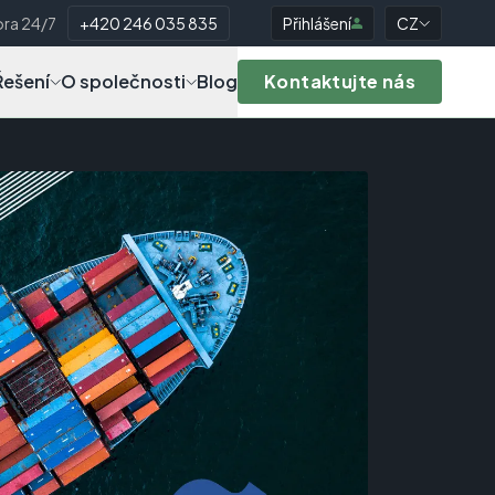
ra 24/7
+420 246 035 835
Přihlášení
CZ
Řešení
O společnosti
Blog
Kontaktujte nás