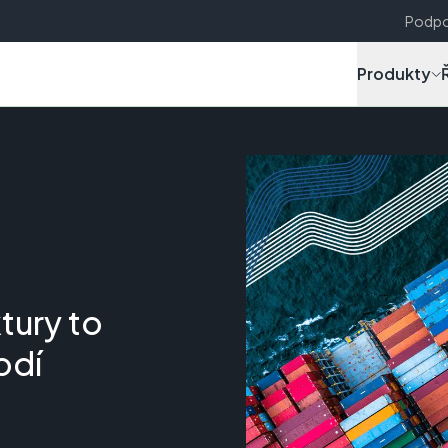
Podpo
Produkty
tury to
odí