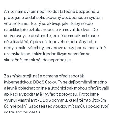
Ani to nám ovšem nepřišlo dostatečně bezpečné, a
proto jsme přidali sofistikovaný bezpečnostní systém
včetně kamer, který se aktivuje jakmile by někdo
například přelezl plot nebo se vlamoval do dveří. Do
serverovny se dostanete jedině pomocí kombinace
několika klíčů, čipů a přístupového kódu. Aby toho
nebylo málo, všechny serverové racky jsou samostatně
uzamykatelné, takže k jednotlivým serverům se
skutečně jen tak někdo neprobojuje.
Za zmínku stojí i naše ochrana před sabotáží
kybernetickou: DDoS útoky. Ty se dají poměrně snadno
a levně objednat online a útočníci pak mohou přetížit vaši
aplikaci a v podstatě ji vyřadit z provozu. Proto jsme
vyvinuli vlastní anti-DDoS ochranu, která těmto útokům
účinně brání. Sabotéři tedy budou mít smůlu i pokud zvolí
softwarovou cestu.