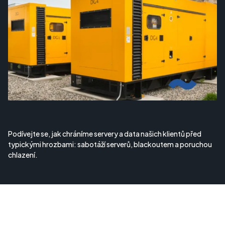
Podívejte se, jak chráníme servery a data našich klientů před
typickými hrozbami: sabotáží serverů, blackoutem a poruchou
chlazení.