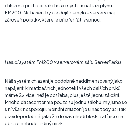
chlazení i profesionální hasicí systém na bázi plynu
FM200. Na hašení by ale dojít nemělo - servery mají
zároveň pojistky, které je při přehřátí vypnou.
Hasicí systém FM200 v serverovém sálu ServerParku
Náš systém chlazení je podobně naddimenzovaný jako
napájení: klimatizačních jednotek i všech dalších prvků
máme 2x více, než je potřeba, plus ještě jednu záložní.
Mnoho datacenter má pouze tu jednu zálohu, my jsme se
s ní však nespokojili. Selhání chlazení je u nás tedy asi tak
pravděpodobné, jako že do vás uhodí blesk, zatímco na
obloze nebude jediný mrak.