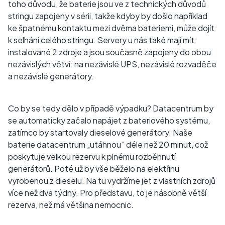
toho důvodu, že baterie jsou ve z technických důvodů
stringu zapojeny v sérii, takže kdyby by došlo například
ke špatnému kontaktu mezi dvěma bateriemi, může dojít
k selhání celého stringu. Servery u nás také mají mít
instalované 2 zdroje a jsou současně zapojeny do obou
nezávislých větví: na nezávislé UPS, nezávislé rozvaděče
a nezávislé generátory.
Co by se tedy dělo v případě výpadku? Datacentrum by
se automaticky začalo napájet z bateriového systému,
zatímco by startovaly dieselové generátory. Naše
baterie datacentrum „utáhnou“ déle než 20 minut, což
poskytuje velkou rezervu k plnému rozběhnutí
generátorů. Poté už by vše běželo na elektřinu
vyrobenou z dieselu. Na tu vydržíme jet z vlastních zdrojů
více než dva týdny. Pro představu, to je násobně větší
rezerva, než má většina nemocnic.