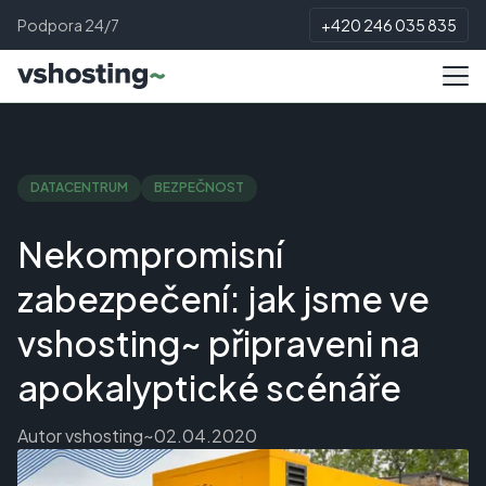
Podpora 24/7
+420 246 035 835
DATACENTRUM
BEZPEČNOST
Nekompromisní
zabezpečení: jak jsme ve
vshosting~ připraveni na
apokalyptické scénáře
Autor
vshosting~
02.04.2020