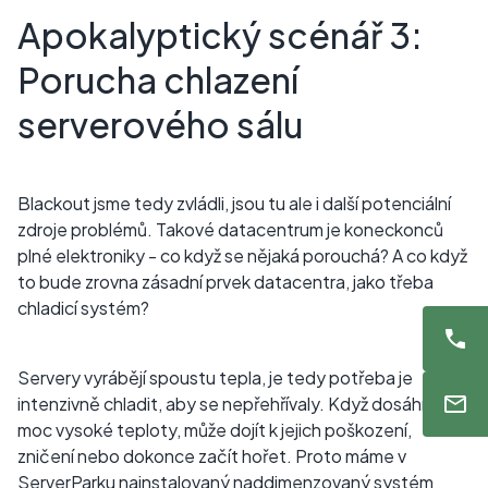
Apokalyptický scénář 3:
Porucha chlazení
serverového sálu
Blackout jsme tedy zvládli, jsou tu ale i další potenciální
zdroje problémů. Takové datacentrum je koneckonců
plné elektroniky - co když se nějaká porouchá? A co když
to bude zrovna zásadní prvek datacentra, jako třeba
chladicí systém?
Servery vyrábějí spoustu tepla, je tedy potřeba je
intenzivně chladit, aby se nepřehřívaly. Když dosáhnou
moc vysoké teploty, může dojít k jejich poškození,
zničení nebo dokonce začít hořet. Proto máme v
ServerParku
nainstalovaný naddimenzovaný systém