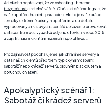
Asi nikoho nepřekvapí, že ve vshosting~ bereme
bezpečnost
smrtelně vážně. Občas si děláme legraci, že
naše opatření hraničí s paranoiou. Ale to je naše práce.
Jen díky extrémně přísným opatřením a do detailu
vypracovaných krizových scénářů dokážeme provozovat
datacentrum bez výpadků od jeho otevření v roce 2015
a zajistit našim klientům maximální spolehlivost.
Pro zajímavost poodhalujeme, jak chráníme servery a
data našich klientů před třemi typickými hrozbami:
sabotáží nebo krádeží serverů, dlouhým blackoutem a
poruchou chlazení.
Apokalyptický scénář 1:
Sabotáž či krádež serverů