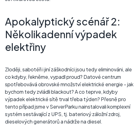
Apokalyptický scénář 2:
Několikadenní výpadek
elektřiny
Zloději, sabotéři i jiní záškodníci jsou tedy eliminováni, ale
co kdyby, řekněme, vypadl proud? Datové centrum
spotřebovává obrovské množství elektrické energie - jak
bychom tedy zvládli blackout? A co teprve, kdyby
výpadek elektrické sítě trval třeba týden? Přesně pro
tento případ jsme v ServerParku nainstalovali komplexní
systém sestávající z UPS, tj. bateriový záložní zdroj,
dieselových generátorů a nádrže na diesel.