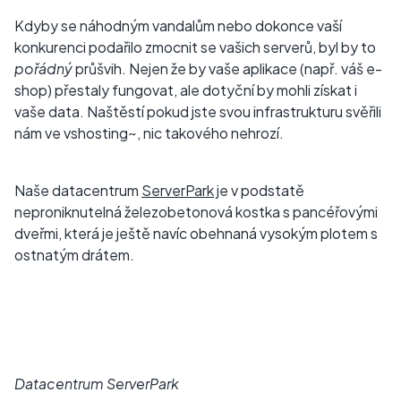
Kdyby se náhodným vandalům nebo dokonce vaší
konkurenci podařilo zmocnit se vašich serverů, byl by to
pořádný
průšvih. Nejen že by vaše aplikace (např. váš e-
shop) přestaly fungovat, ale dotyční by mohli získat i
vaše data. Naštěstí pokud jste svou infrastrukturu svěřili
nám ve vshosting~, nic takového nehrozí.
Naše datacentrum
ServerPark
je v podstatě
neproniknutelná železobetonová kostka s pancéřovými
dveřmi, která je ještě navíc obehnaná vysokým plotem s
ostnatým drátem.
Datacentrum ServerPark