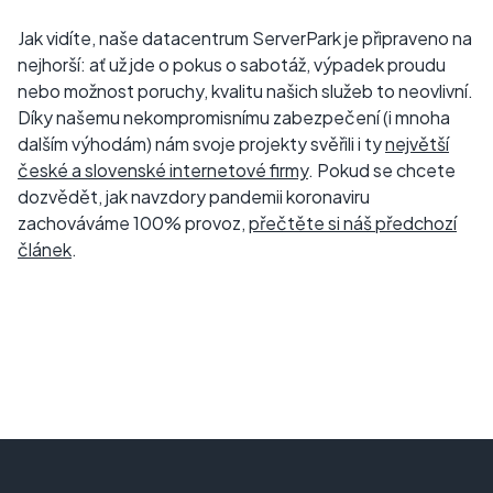
Jak vidíte, naše datacentrum ServerPark je připraveno na
nejhorší: ať už jde o pokus o sabotáž, výpadek proudu
nebo možnost poruchy, kvalitu našich služeb to neovlivní.
Díky našemu nekompromisnímu zabezpečení (i mnoha
dalším výhodám) nám svoje projekty svěřili i ty
největší
české a slovenské internetové firmy
. Pokud se chcete
dozvědět, jak navzdory pandemii koronaviru
zachováváme 100% provoz,
přečtěte si náš předchozí
článek
.