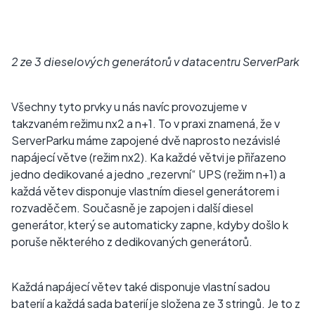
2 ze 3 dieselových generátorů v datacentru ServerPark
Všechny tyto prvky u nás navíc provozujeme v
takzvaném režimu nx2 a n+1. To v praxi znamená, že v
ServerParku máme zapojené dvě naprosto nezávislé
napájecí větve (režim nx2). Ka každé větvi je přiřazeno
jedno dedikované a jedno „rezervní“ UPS (režim n+1) a
každá větev disponuje vlastním diesel generátorem i
rozvaděčem. Současně je zapojen i další diesel
generátor, který se automaticky zapne, kdyby došlo k
poruše některého z dedikovaných generátorů.
Každá napájecí větev také disponuje vlastní sadou
baterií a každá sada baterií je složena ze 3 stringů. Je to z