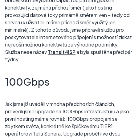
obrovskou nevyužitou kapacitou páteřní globální
konektivity, zejména příchozí směr (jako hosting
provozující datové toky primárně směrem ven – tedy od
serveru k uživateli, máme příchozí směr využitý jen
minimálně). Z tohoto důvodu jsme připravili službu pro
poskytovatele internetového připojení s možností získat
nejlepší možnou konektivitu za výhodné podmínky.
Služba nese název
Transit4ISP
a byla spuštěna před pár
týdny.
100Gbps
Jak jsme již uváděli v mnoha předchozích článcích,
provedli jsme upgrade na 100Gbps infrastrukturu a jako
první hosting máme rovněž i 100Gbps propojení se
zbytkem světa, konkrétně ke špičkovému TIER1
operátorovi Telia Sonera. Upgrade proběhl ve dvou