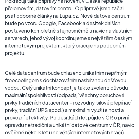
Pokračují také přípravy na novém, v České republice
přelomovém, datovém centru. O přípravě jsme začali
psát
odborné články na Lupa.cz
. Nové datové centrum
bude po vzoru Google, Facebook a desítek dalších
postaveno kompletně stejnosměrně a navíc na vlastních
serverech, jehož vývoj koordinujeme s největším českým
internetovým projektem, který pracuje na podobném
projektu.
Celé datacentrum bude chlazeno unikátním nepřímým
freecoolingem s dochlazováním nasbíranou dešťovou
vodou. Celý unikátní koncept je takto zvolen z důvodu
maximální spolehlivosti (odpadají všechny poruchové
prvky tradičních datacenter – rozvodny, silové přepínací
prvky, tradiční UPS apod.) a maximální využitelnosti a
provozní efektivity. Po desítkách let půjde v ČR o první
opravdu netradiční a unikátní datové centrum v ČR, navíc
ověřené několik let u největších internetových hráčů.