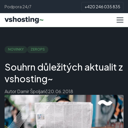
Podpora 24/7
+420 246 035 835
NOVINKY
ZEROPS
Souhrn důležitých aktualit z
vshosting~
Autor
Damir Špoljarič
20.06.2018