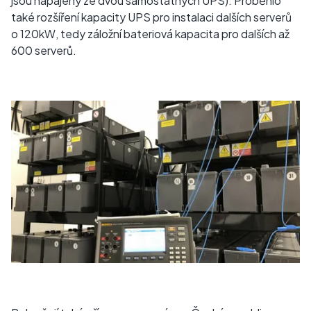
jsou napájeny ze dvou samostatných UPS). Proběhlo
také rozšíření kapacity UPS pro instalaci dalších serverů
o 120kW, tedy záložní bateriová kapacita pro dalších až
600 serverů.