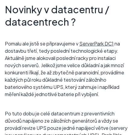
Novinky v datacentru /
datacentrech ?
Pomalu ale jistě se připravujeme v
ServerPark DC1
na
dostavbu třetí, tedy poslední technologické etapy.
Aktuálně jsme alokovali poslední racky pro instalaci
nových serverů. Jelikož jsme velice důkladní a jak mnozí
konkurenti říkají, že až zbytečně paranoidní, provádíme
každých půl roku důkladné testování záložního
bateriového systému UPS, který zahrnuje i například
měření každé jednotlivé baterie při vybíjení.
Po tuto dobu je celé datacentrum z preventivních
důvodů napájeno ze záložních generátorů a vždy se
provádí revize UPS pouze jedné napájecí větve (servery