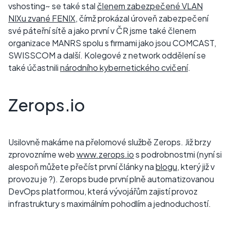
vshosting~ se také stal
členem zabezpečené VLAN
NIXu zvané FENIX
, čímž prokázal úroveň zabezpečení
své páteřní sítě a jako první v ČR jsme také členem
organizace MANRS spolu s firmami jako jsou COMCAST,
SWISSCOM a další. Kolegové z network oddělení se
také účastnili
národního kybernetického cvičení
.
Zerops.io
Usilovně makáme na přelomové službě Zerops. Již brzy
zprovozníme web
www.zerops.io
s podrobnostmi (nyní si
alespoň můžete přečíst první články na
blogu
, který již v
provozu je ?). Zerops bude první plně automatizovanou
DevOps platformou, která vývojářům zajistí provoz
infrastruktury s maximálním pohodlím a jednoduchostí.