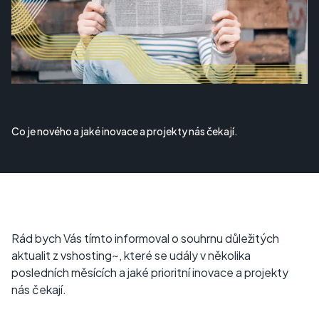
Co je nového a jaké inovace a projekty nás čekají.
Rád bych Vás tímto informoval o souhrnu důležitých
aktualit z vshosting~, které se udály v několika
posledních měsících a jaké prioritní inovace a projekty
nás čekají.