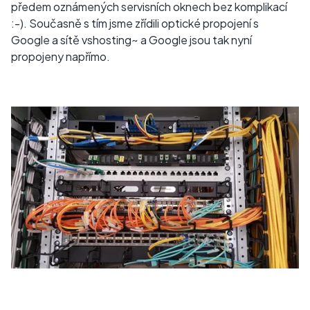
předem oznámených servisních oknech bez komplikací
:-). Současně s tím jsme zřídili optické propojení s
Google a sítě vshosting~ a Google jsou tak nyní
propojeny napřímo.