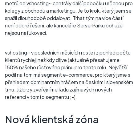
metrů od vshosting~ centrály další pobočku určenou pro
kolegy z obchodu a marketingu. Je to krok, který jsem se
snažil dlouhodobě oddalovat. Trhat tým na více částí
není dobré řešení, ale kanceláře ServerParku bohužel
nejsou nafukovací.
vshosting~ v posledních měsících roste i z pohled počtu
klientů rychleji než kdy dříve (aktuálně přesahujeme
150% našeho růstového plánu pro tento rok). Největší
podíl na tom má segment e-commerce, pro který jsme s
přehledem dominantním hráčem na českém i slovenském
trhu. Již brzy zveřejníme řadu zajímavých nových
referencí v tomto segmentu ;-).
Nová klientská zóna