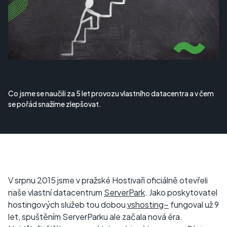
Co jsme se naučili za 5 let provozu vlastního datacentra a v čem
se pořád snažíme zlepšovat.
V srpnu 2015 jsme v pražské Hostivaři oficiálně otevřeli
naše vlastní datacentrum
ServerPark
. Jako poskytovatel
hostingových služeb tou dobou
vshosting~
fungoval už 9
let, spuštěním ServerParku ale začala nová éra.