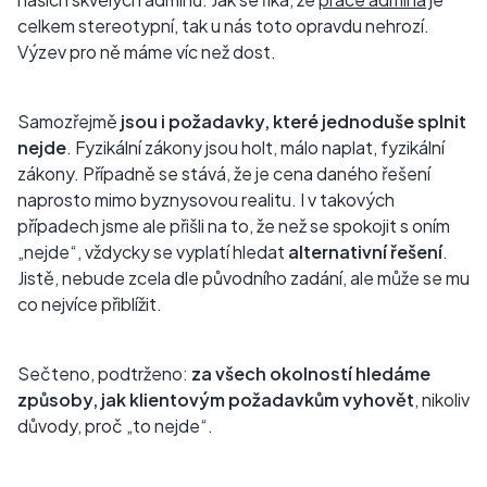
celkem stereotypní, tak u nás toto opravdu nehrozí.
Výzev pro ně máme víc než dost.
Samozřejmě
jsou i požadavky, které jednoduše splnit
nejde
. Fyzikální zákony jsou holt, málo naplat, fyzikální
zákony. Případně se stává, že je cena daného řešení
naprosto mimo byznysovou realitu. I v takových
případech jsme ale přišli na to, že než se spokojit s oním
„nejde“, vždycky se vyplatí hledat
alternativní řešení
.
Jistě, nebude zcela dle původního zadání, ale může se mu
co nejvíce přiblížit.
Sečteno, podtrženo:
za všech okolností hledáme
způsoby, jak klientovým požadavkům vyhovět
, nikoliv
důvody, proč „to nejde“.