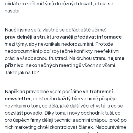
přidáte rozdělení týmů do různých lokalit, efekt se
násobí.
Naučili jsme se (a vlastně se pořád ještě učíme)
pravidelněji a strukturovaněji předávat informace
mezi týmy, aby nevznikala nedorozumění. Protože
nedorozumnění plodí zbytečné konflikty, neefektivní
práci a všeobecnou frustraci. Na druhou stranu
nejsme
příznivci nekonečných meetingů
všech se všemi.
Takže jak na to?
Například pravidelně všem posíláme
vnitrofiremní
newsletter
, do kterého každý tým ve firmě přispěje
novinkami o tom, co dělá, jaké další věci chystá, a co se
obzvlášť povedlo. Díky tomu i nový obchodník tuší, co
pro úspěch firmy dělají technici a admini chápou, proč po
nich marketing chtěl zkontrolovat článek. Nabouráváme