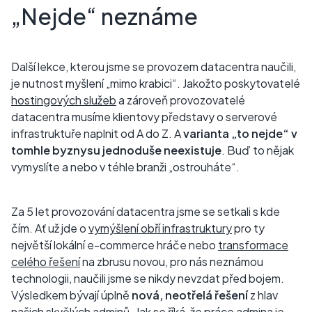
„Nejde“ neznáme
Další lekce, kterou jsme se provozem datacentra naučili,
je nutnost myšlení „mimo krabici“. Jakožto poskytovatelé
hostingových služeb
a zároveň provozovatelé
datacentra musíme klientovy představy o serverové
infrastruktuře naplnit od A do Z. A
varianta „to nejde“ v
tomhle byznysu jednoduše neexistuje
. Buď to nějak
vymyslíte a nebo v téhle branži „ostrouháte“.
Za 5 let provozování datacentra jsme se setkali s kde
čím. Ať už jde o
vymýšlení obří infrastruktury
pro ty
největší lokální e-commerce hráče nebo
transformace
celého řešení
na zbrusu novou, pro nás neznámou
technologii, naučili jsme se nikdy nevzdat před bojem.
Výsledkem bývají úplně
nová, neotřelá řešení
z hlav
našich skvělých adminů. Jak se říká, že
práce admina
je