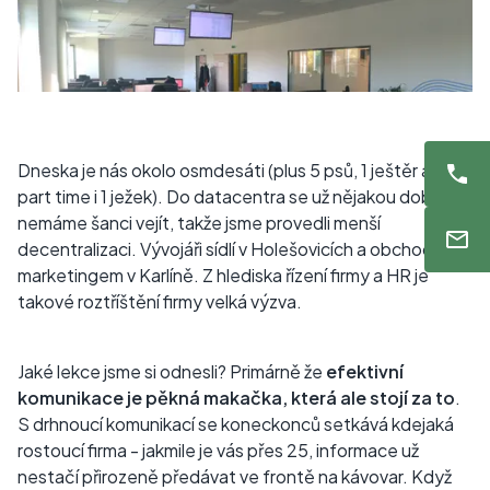
Dneska je nás okolo osmdesáti (plus 5 psů, 1 ještěr a na
part time i 1 ježek). Do datacentra se už nějakou dobu
nemáme šanci vejít, takže jsme provedli menší
decentralizaci. Vývojáři sídlí v Holešovicích a obchod s
marketingem v Karlíně. Z hlediska řízení firmy a HR je
takové roztříštění firmy velká výzva.
Jaké lekce jsme si odnesli? Primárně že
efektivní
komunikace je pěkná makačka, která ale stojí za to
.
S drhnoucí komunikací se koneckonců setkává kdejaká
rostoucí firma - jakmile je vás přes 25, informace už
nestačí přirozeně předávat ve frontě na kávovar. Když