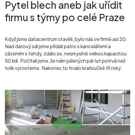
Pytel blech aneb jak uřídit
firmu s týmy po celé Praze
Když jsme datacentrum stavěli, bylo nás ve firmě asi 20.
Nad datový sál jsme přidali patro s kancelářemi a
zázemím s tehdy, zdálo se, nesmyslně velkou kapacitou
50 lidí. Počítali jsme, že nám pěkných pár let potrvá než
tolik vyrosteme. Nakonec to trvalo kraťoučké tři roky.