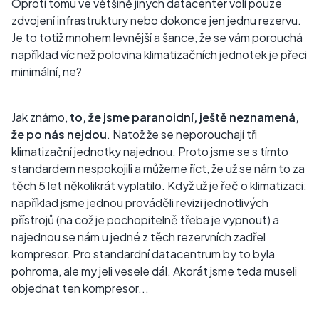
Oproti tomu ve většině jiných datacenter volí pouze
zdvojení infrastruktury nebo dokonce jen jednu rezervu.
Je to totiž mnohem levnější a šance, že se vám porouchá
například víc než polovina klimatizačních jednotek je přeci
minimální, ne?
Jak známo,
to, že jsme paranoidní, ještě neznamená,
že po nás nejdou
. Natož že se neporouchají tři
klimatizační jednotky najednou. Proto jsme se s tímto
standardem nespokojili a můžeme říct, že už se nám to za
těch 5 let několikrát vyplatilo. Když už je řeč o klimatizaci:
například jsme jednou prováděli revizi jednotlivých
přístrojů (na což je pochopitelně třeba je vypnout) a
najednou se nám u jedné z těch rezervních zadřel
kompresor. Pro standardní datacentrum by to byla
pohroma, ale my jeli vesele dál. Akorát jsme teda museli
objednat ten kompresor...