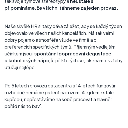
tak svoje týmové stereotypy a
neustále si
připomínáme, že všichni táhneme za jeden provaz.
Naše skvělé HR si taky dává záležet, aby se každý týden
objevovalo ve všech našich kancelářích. Má tak velmi
dobrý pojem o atmosféře všude ve firmě a o
preferencích specifických týmů. Příjemným vedlejším
účinkem jsou i
spontánní popracovní degustace
alkoholických nápojů,
při kterých se, jak známo, vztahy
utužují nejlépe.
Po 5 letech provozu datacentra a 14 letech fungování
rozhodně nemáme patent na rozum. Ale jdeme stále
kupředu, nepřestáváme na sobě pracovat a hlavně:
pořád nás to baví.