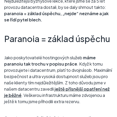
Nejdůležitější byznysové lekce, které jsme se za 5 let
provozu datacentra dostali, by se daly shrnout takto:
paranoia = základ úspěchu, „nejde“ neznáme a jak
se řídí pytel blech.
Paranoia = základ úspěchu
Jako poskytovatelé hostingových služeb
máme
paranoiu tak trochu v popisu práce
. Když k tomu
provozujete i datacentrum, platí to dvojnásob. Maximální
bezpečnost a ultra vysoká dostupnost služeb jsou pro
naše klienty tím nejdůležitějším. Z toho důvodu jsme v
našem datacentru zavedli
ještě přísnější opatření než
je běžné
. Veškerou infrastrukturu máme zdvojenou a
ještě k tomu jsme přihodili extra rezervu.