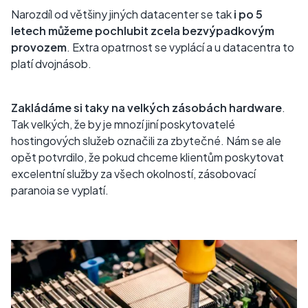
Narozdíl od většiny jiných datacenter se tak
i po 5
letech můžeme pochlubit zcela bezvýpadkovým
provozem
. Extra opatrnost se vyplácí a u datacentra to
platí dvojnásob.
Zakládáme si taky na velkých zásobách hardware
.
Tak velkých, že by je mnozí jiní poskytovatelé
hostingových služeb označili za zbytečné. Nám se ale
opět potvrdilo, že pokud chceme klientům poskytovat
excelentní služby za všech okolností, zásobovací
paranoia se vyplatí.