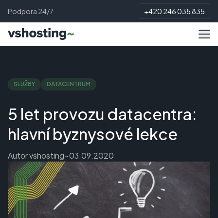
Podpora 24/7
+420 246 035 835
SLUŽBY
DATACENTRUM
5 let provozu datacentra:
hlavní byznysové lekce
Autor
vshosting~
03.09.2020