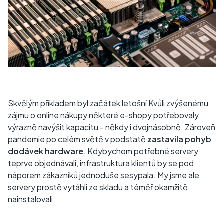
Skvělým příkladem byl začátek letošní
Kvůli zvýšenému
zájmu o online nákupy některé e-shopy potřebovaly
výrazně navýšit kapacitu - někdy i dvojnásobně. Zároveň
pandemie po celém světě v podstatě
zastavila pohyb
dodávek hardware
. Kdybychom potřebné servery
teprve objednávali, infrastruktura klientů by se pod
náporem zákazníků jednoduše sesypala. My jsme ale
servery prostě vytáhli ze skladu a téměř okamžitě
nainstalovali.