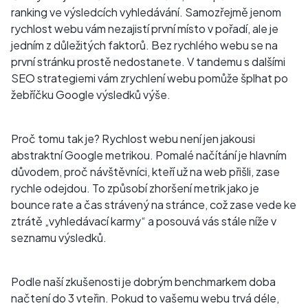
ranking ve výsledcích vyhledávání. Samozřejmě jenom
rychlost webu vám nezajistí první místo v pořadí, ale je
jedním z důležitých faktorů. Bez rychlého webu se na
první stránku prostě nedostanete. V tandemu s dalšími
SEO strategiemi vám zrychlení webu pomůže šplhat po
žebříčku Google výsledků výše.
Proč tomu tak je? Rychlost webu není jen jakousi
abstraktní Google metrikou. Pomalé načítání je hlavním
důvodem, proč návštěvníci, kteří už na web přišli, zase
rychle odejdou. To způsobí zhoršení metrik jako je
bounce rate a čas strávený na stránce, což zase vede ke
ztrátě „vyhledávací karmy“ a posouvá vás stále níže v
seznamu výsledků.
Podle naší zkušenosti je dobrým benchmarkem doba
načtení do 3 vteřin. Pokud to vašemu webu trvá déle,