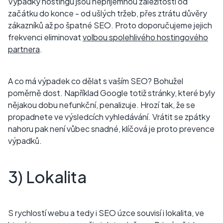
Výpadky hostingu jsou nepříjemnou záležitostí od
začátku do konce - od ušlých tržeb, přes ztrátu důvěry
zákazníků až po špatné SEO. Proto doporučujeme jejich
frekvenci eliminovat
volbou spolehlivého hostingového
partnera
.
A co má výpadek co dělat s vaším SEO? Bohužel
poměrně dost. Například Google totiž stránky, které byly
nějakou dobu nefunkční, penalizuje. Hrozí tak, že se
propadnete ve výsledcích vyhledávání. Vrátit se zpátky
nahoru pak není vůbec snadné, klíčová je proto prevence
výpadků.
3) Lokalita
S rychlostí webu a tedy i SEO úzce souvisí i lokalita, ve