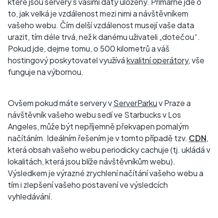
které jsou servery s vašimi daty uloženy. Primárně jde o
to, jak velká je vzdálenost mezi nimi a návštěvníkem
vašeho webu. Čím delší vzdálenost musejí vaše data
urazit, tím déle trvá, než k danému uživateli „dotečou“.
Pokud jde, dejme tomu, o 500 kilometrů a váš
hostingový poskytovatel využívá
kvalitní operátory
, vše
funguje na výbornou.
Ovšem pokud máte servery v
ServerParku
v Praze a
návštěvník vašeho webu sedí ve Starbucks v Los
Angeles, může být nepříjemně překvapen pomalým
načítáním. Ideálním řešením je v tomto případě tzv.
CDN
,
která obsah vašeho webu periodicky cachuje (tj. ukládá v
lokalitách, která jsou blíže návštěvníkům webu).
Výsledkem je výrazné zrychlení načítání vašeho webu a
tím i zlepšení vašeho postavení ve výsledcích
vyhledávání.