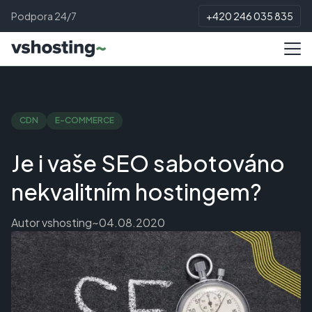
Podpora 24/7
+420 246 035 835
CDN
E-COMMERCE
Je i vaše SEO sabotováno
nekvalitním hostingem?
Autor
vshosting~
04.08.2020