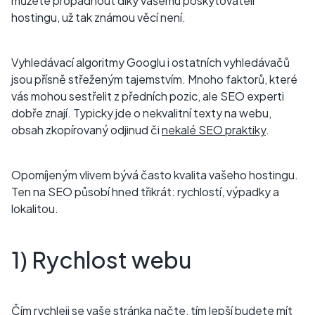
můžete propadnout díky vašemu poskytovateli
hostingu, už tak známou věcí není.
Vyhledávací algoritmy Googlu i ostatních vyhledávačů
jsou přísně střeženým tajemstvím. Mnoho faktorů, které
vás mohou sestřelit z předních pozic, ale SEO experti
dobře znají. Typicky jde o nekvalitní texty na webu,
obsah zkopírovaný odjinud či
nekalé SEO praktiky
.
Opomíjeným vlivem bývá často kvalita vašeho hostingu.
Ten na SEO působí hned třikrát: rychlostí, výpadky a
lokalitou.
1) Rychlost webu
Čím rychleji se vaše stránka načte, tím lepší budete mít