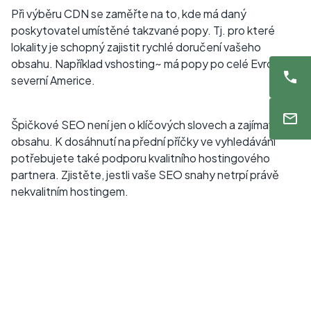
Při výběru CDN se zaměřte na to, kde má daný
poskytovatel umístěné takzvané popy. Tj. pro které
lokality je schopný zajistit rychlé doručení vašeho
obsahu. Například vshosting~ má popy po celé Evropě i
severní Americe.
Špičkové SEO není jen o klíčových slovech a zajímavém
obsahu. K dosáhnutí na přední příčky ve vyhledávání
potřebujete také podporu kvalitního hostingového
partnera. Zjistěte, jestli vaše SEO snahy netrpí právě
nekvalitním hostingem.