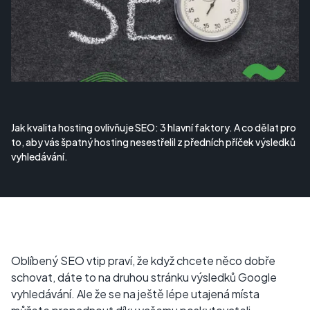
Jak kvalita hosting ovlivňuje SEO: 3 hlavní faktory. A co dělat pro
to, aby vás špatný hosting nesestřelil z předních příček výsledků
vyhledávání.
Oblíbený SEO vtip praví, že když chcete něco dobře
schovat, dáte to na druhou stránku výsledků Google
vyhledávání. Ale že se na ještě lépe utajená místa